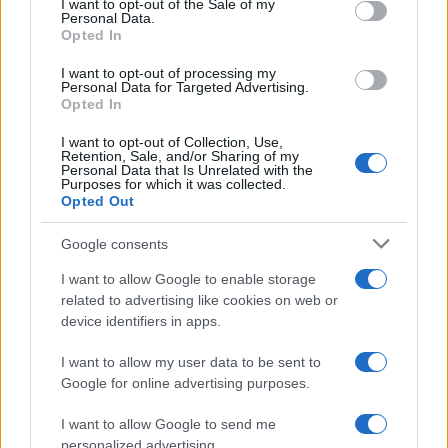
I want to opt-out of the Sale of my
Personal Data.
not limited to your visit or usage behaviour. You may click to
Ti consigliamo anche
Opted In
grant or deny consent to Google and its third-party tags to
use your data for below specified purposes in below Google
I want to opt-out of processing my
consent section.
Personal Data for Targeted Advertising.
Opted In
Come proteggere cani e
Il beaut
gatti dal caldo: gli animali
chi vuol
I want to opt-out of Collection, Use,
più a rischio e i consigli per
Retention, Sale, and/or Sharing of my
più sost
affrontare l'estate
Personal Data that Is Unrelated with the
Purposes for which it was collected.
Opted Out
Google consents
HOME
VIVERE GREEN
PETS
I want to allow Google to enable storage
related to advertising like cookies on web or
Come proteggere cani e gatti
device identifiers in apps.
dal caldo: gli animali più a
I want to allow my user data to be sent to
Google for online advertising purposes.
rischio e i consigli per
I want to allow Google to send me
affrontare l'estate
personalized advertising.