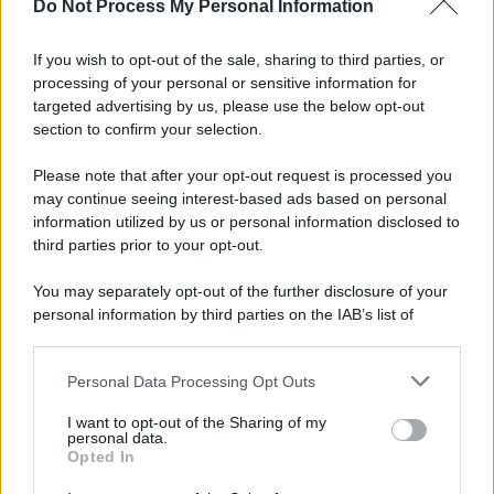
preferenze personali e dalle condizioni di
Do Not Process My Personal Information
salute. Il calore secco e intenso della sauna
If you wish to opt-out of the sale, sharing to third parties, or
non produce gli stessi effetti del vapore umido
processing of your personal or sensitive information for
del bagno turco, né sul corpo né sulla
targeted advertising by us, please use the below opt-out
section to confirm your selection.
respirazione. In presenza di dubbi o patologie,
un confronto con il medico resta il riferimento
Please note that after your opt-out request is processed you
più sicuro.
may continue seeing interest-based ads based on personal
information utilized by us or personal information disclosed to
third parties prior to your opt-out.
You may separately opt-out of the further disclosure of your
personal information by third parties on the IAB’s list of
tags:
salute
downstream participants.
Personal Data Processing Opt Outs
This information may also be disclosed by us to third parties
on the IAB’s List of Downstream Participants that may further
I want to opt-out of the Sharing of my
disclose it to other third parties.
personal data.
Opted In
Please note that this website/app uses one or more Google
services and may gather and store information including but