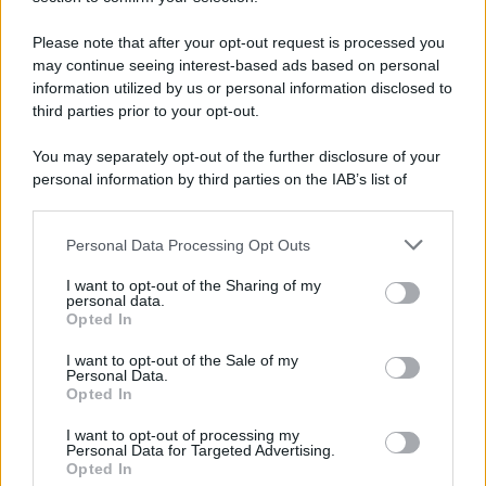
feste
Please note that after your opt-out request is processed you
may continue seeing interest-based ads based on personal
information utilized by us or personal information disclosed to
third parties prior to your opt-out.
vivere green
15 cibi puzzolenti ma buonissimi
You may separately opt-out of the further disclosure of your
personal information by third parties on the IAB’s list of
downstream participants.
Personal Data Processing Opt Outs
This information may also be disclosed by us to third parties
vivere green
on the IAB’s List of Downstream Participants that may further
Kimchi fatto in casa: la guida
I want to opt-out of the Sharing of my
disclose it to other third parties.
personal data.
essenziale per la fermentazione
Opted In
perfetta
Please note that this website/app uses one or more Google
services and may gather and store information including but
I want to opt-out of the Sale of my
Personal Data.
not limited to your visit or usage behaviour. You may click to
Opted In
grant or deny consent to Google and its third-party tags to
vivere green
use your data for below specified purposes in below Google
I want to opt-out of processing my
Spezzatino vegano: gusto e
consent section.
Personal Data for Targeted Advertising.
proteine per tutti
Opted In