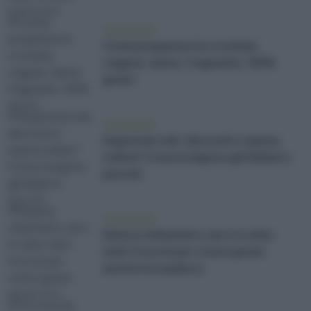
vivere green
Come preparare la crostata
vegana: dolce, fragrante, 100%
green
vivere green
Supermercati, discount o spesa
online? Cosa scelgono gli italiani e
perché
vivere green
Dieta a chilometro zero in città:
tutti i trucchi per vivere green
anche tra i palazzi