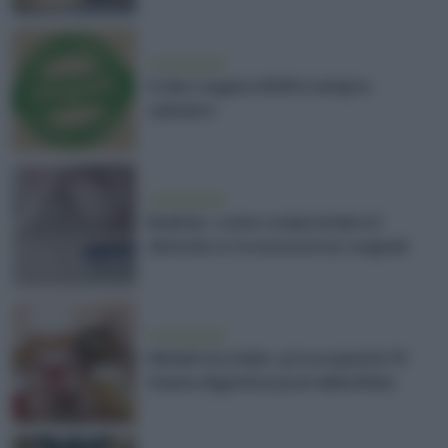
vivere green
Il cibo vegano NON è sempre
salutare
vivere green
Bulimia: come comprendere il
disturbo e riconoscerne i segnali
vivere green
Natale incombe: prova queste 10
tisane digestive post abbuffata