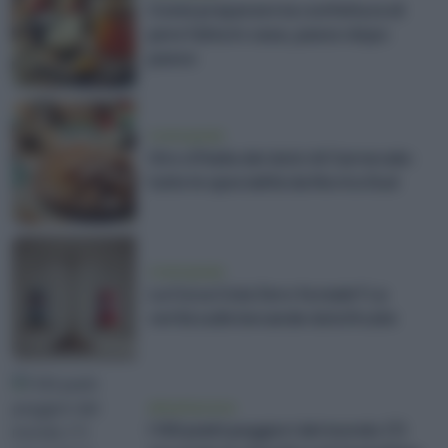
Come preparare la confettura di
pere fatta in casa, passo dopo
passo
vivere green
Giro d'Italia dei dolci di Carnevale:
tutte le specialità da Nord a Sud
vivere green
La Coca Cola Zero fa male? La
verità sulle bevande dolcificate
alimentazione
I 100 piatti peggiori del mondo (?)