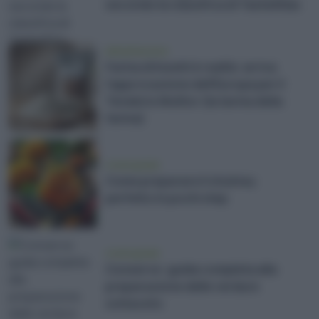
secondo la classifica di TasteAtlas
alimentazione
Farina di Insetti è realtà: arriva
l'approvazione dell'Europa per il
Tenebrio Molitor (la tarma della
farina)
vivere green
Come preparare il chutney
perfetto in pochi step
vivere green
Conserve: guida completa alla
preparazione delle verdure
sottaceto