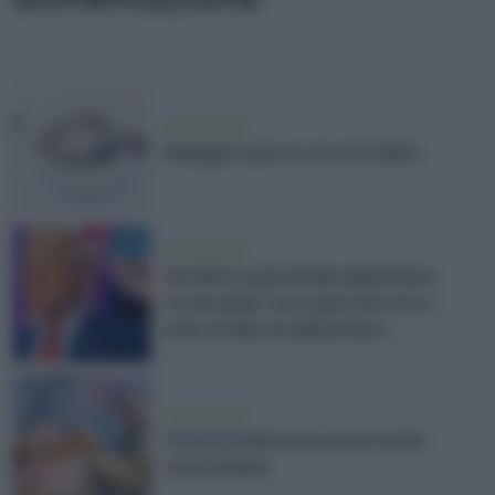
vivere green
Mangiare pesce vivo fa male?
vivere green
Gli USA e la piramide alimentare
rovesciata: ecco perché non è
solo un'idiozia alimentare
vivere green
Cos'è la fame nervosa e come
controllarla