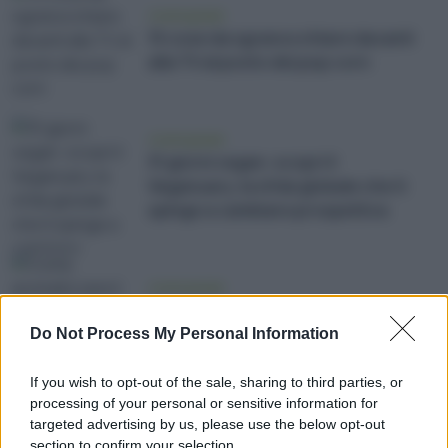
vivere green
15 cose da sgranocchiare davanti
alla TV al posto dei pop corn
vivere green
31 giorni vegan: scopri il
Veganuary, la sfida globale che ti
spinge a cambiare prospettiva
vivere green
Come aromatizzare il tè con le
spezie invernali
Do Not Process My Personal Information
If you wish to opt-out of the sale, sharing to third parties, or
processing of your personal or sensitive information for
vivere green
targeted advertising by us, please use the below opt-out
10 consigli per depurarsi dopo le
section to confirm your selection.