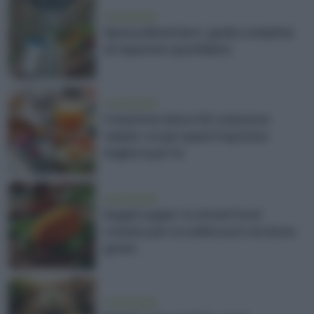
vivere green
Spesa alimentare: guida completa
al risparmio quotidiano
vivere green
Colazione dolce VS colazione
salata: scopri qual è l'opzione
migliore per te
vivere green
Supplì vegani: lo street food
romano per eccellenza in versione
green
vivere green