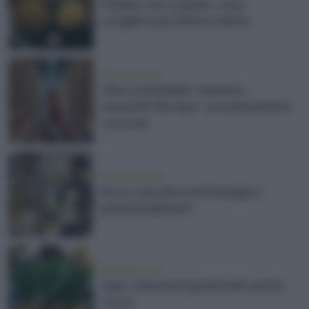
Patate, riso o pasta: cosa
scegliere per dieta e salute
alimentazione
Cibo sostenibile: nessuno -
neanche l'Europa - sa esattamente
cosa sia
alimentazione
Ecco cosa dovresti mangiare
prima di allenarti
alimentazione
Kale: tutte le proprietà del cavolo
riccio