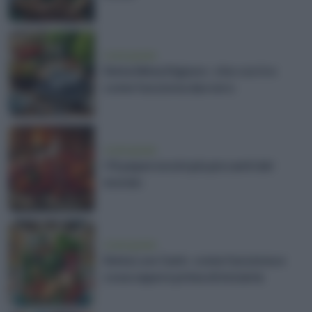
vivere green
Dieta Mima Digiuno: che cos'è e
come funziona davvero
vivere green
I 15 peperoncini più piccanti del
mondo
vivere green
Dieta Low Carb: come funziona e
cosa sapere prima di iniziarla