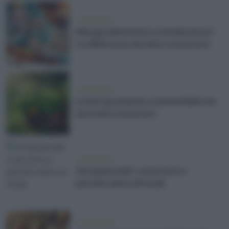
vivere green
Allergia alimentare o intolleranza?
Le differenze che devi conoscere
vivere green
5 erbe spontanee commestibili che
dovresti conoscere
vivere green
Vini dealcolati: cosa sono e
perché vanno di moda
vivere green