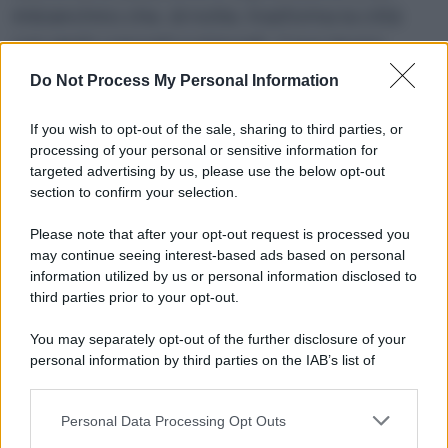
imbianchino che, di notte, trasforma la città
con gesti concreti e misurati. Il suo lavoro
notturno diventa un atto di poesia urbana,
Do Not Process My Personal Information
dove tecnica, senso civico e attenzione
estetica si fondono. Ogni parete ripulita è un
If you wish to opt-out of the sale, sharing to third parties, or
processing of your personal or sensitive information for
messaggio silenzioso:
la città appartiene a
targeted advertising by us, please use the below opt-out
tutti
, e il rispetto per gli spazi comuni si
section to confirm your selection.
manifesta con concretezza, competenza e
Please note that after your opt-out request is processed you
discrezione. Anche un piccolo gesto, fatto con
may continue seeing interest-based ads based on personal
cura, può cambiare la percezione dello spazio
information utilized by us or personal information disclosed to
third parties prior to your opt-out.
urbano e insegnare a prendersene cura.
You may separately opt-out of the further disclosure of your
personal information by third parties on the IAB’s list of
tags:
attualità
downstream participants.
Personal Data Processing Opt Outs
This information may also be disclosed by us to third parties
on the IAB’s List of Downstream Participants that may further