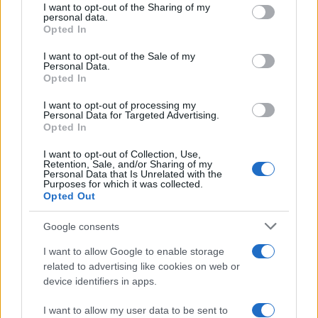
I want to opt-out of the Sharing of my
disclose it to other third parties.
personal data.
Opted In
Please note that this website/app uses one or more Google
services and may gather and store information including but
I want to opt-out of the Sale of my
Personal Data.
not limited to your visit or usage behaviour. You may click to
Ti consigliamo anche
Opted In
grant or deny consent to Google and its third-party tags to
use your data for below specified purposes in below Google
I want to opt-out of processing my
consent section.
Personal Data for Targeted Advertising.
Opted In
Come proteggere cani e
Il beaut
gatti dal caldo: gli animali
chi vuol
I want to opt-out of Collection, Use,
più a rischio e i consigli per
Retention, Sale, and/or Sharing of my
più sost
affrontare l'estate
Personal Data that Is Unrelated with the
Purposes for which it was collected.
Opted Out
Google consents
I want to allow Google to enable storage
related to advertising like cookies on web or
device identifiers in apps.
Managed by
Viasky
I want to allow my user data to be sent to
P.iva IT10840101009