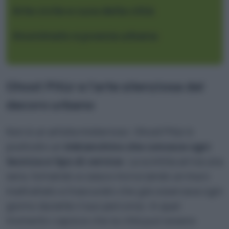
Arte civile e cura della città
Anonimato e poesia urbana
Ghost Pitùr e l’arte silenziosa del
decoro urbano
Non è un artista misterioso: Ghost Pitùr è
piuttosto un
imbianchino che conosce ogni
tecnica e tipo di vernice
. La scintilla arriva una
sera, tornando a casa e incrociando un muro
maltrattato e trascurato che già osservava ogni
giorno durante il suo percorso. In quel
momento capisce che la città può essere