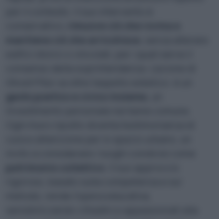
per il contesto. Il suo intervento è
conservativo,
rimuove ciò che rovina e
mantiene ciò che arricchisce
, senza alterare
edifici storici o vincolati, per i quali serve il
consenso della soprintendenza. L’azione di
Ghost Pitùr va oltre l’aspetto estetico: è un
gesto poetico e civico insieme,
un
investimento personale nel bene comune.
Ogni muro ripulito diventa testimonianza di
cura e attenzione per lo spazio urbano, un
invito a considerare i luoghi condivisi come
patrimonio collettivo
. Il suo approccio
rigoroso, basato sulla competenza e sul
metodo, rende l’opera educativa,
sensibilizzando cittadini e appassionati alla