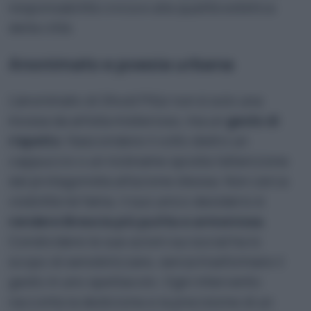
responsabilità civica e alla qualità estetica
della città.
Anonimato e poesia urbana
L’anonimato di Ghost Pitùr non è solo una
mossa da artista misterioso, ma un
gesto di
rispetto
. Nascondere il volto dietro un
cappuccio o un nickname sposta l’attenzione
dal protagonista all’azione stessa. Non cerca
visibilità né fama; il suo unico desiderio è
rendere Brescia più pulita e armoniosa
.
Condividere le sue azioni sui social ha lo
scopo di sensibilizzare, senza trasformare il
gesto in uno spettacolo. Ogni intervento
racconta la dedizione e la precisione di un