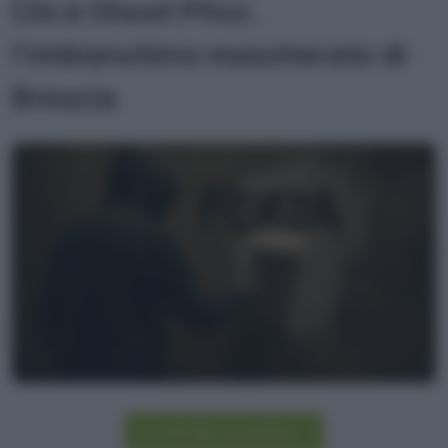
Chi è Ghost Pitùr,
l'imbianchino mascherato di
Brescia
Iscriviti alla newsletter