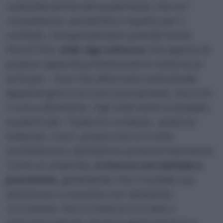
custodita anche senza permessi, ma con
competenza, sensibilità e rispetto per il
contesto. Da quel pensiero prende forma
Ghost Pitùr,
alter ego notturno
che applica le
proprie capacità professionali in nome di un
principio: i muri che affacciano sulla strada
appartengono non solo ai proprietari, ma a chi
li vive e attraversa. Ogni intervento è studiato
e pianificato. Osserva il contesto, analizza
materiali, colori, proporzioni e lo stile
architettonico dell’edificio prima di intervenire.
Come un urbanista,
si muove con metodo e
precisione
, garantendo che il risultato sia
armonioso e coerente con l’ambiente
circostante. Non si tratta di crociate o
posizioni radicali, ma di un gesto tecnico e