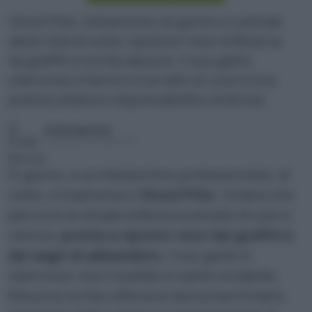
Ghost Pitùr, imbianchino di giorno e custode
della città di notte, ripulisce i muri di Brescia
da graffiti e scritte abusive. Il suo gesto
silenzioso e tecnico è un atto di cura civica,
poesia urbana e responsabilità condivisa.
Ersilia Barone
Pubblicato il 26 set 2025
Di giorno, è un imbianchino professionista; di
notte, si trasforma in
Ghost Pitùr
, l’ombra che
percorre le strade di Brescia armato di rullo e
vernice,
pronto a ripulire i muri dai graffiti e
dai segni di abbandono
. Il suo gesto è
silenzioso, ma il risultato è subito evidente.
Rimuove scritte offensive senza mai firmarsi,