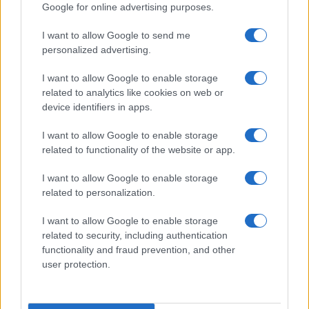
Google for online advertising purposes.
news
I want to allow Google to send me
ambiente
personalized advertising.
vivere green
I want to allow Google to enable storage
viaggiare green
related to analytics like cookies on web or
Academy
device identifiers in apps.
I want to allow Google to enable storage
Home
related to functionality of the website or app.
Contatti
I want to allow Google to enable storage
Autori
related to personalization.
Cookie Policy
I want to allow Google to enable storage
Privacy Policy
related to security, including authentication
Dichiarazione di accessibilità
functionality and fraud prevention, and other
user protection.