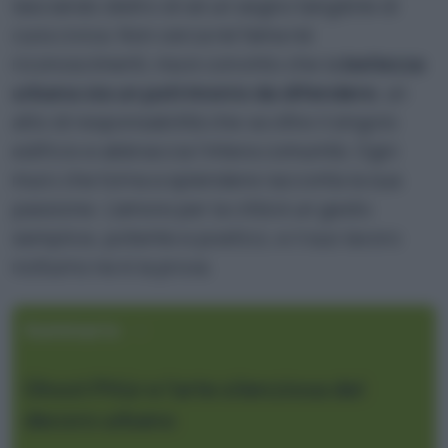
lasciando dietro di sé un segno tangibile di
cura civica. Non cerca né fama né
riconoscimenti, ma è convinto che la
bellezza
urbana sia un patrimonio da difendere
, un
atto di responsabilità che va oltre il singolo
edificio e abbraccia l’intera comunità. Ogni
muro che torna a splendere racconta la sua
passione. L’amore per la città è un gesto
semplice, potente e poetico, e il suo lavoro
notturno ne è la prova.
Sommario
Ghost Pitùr e l’arte silenziosa del
decoro urbano