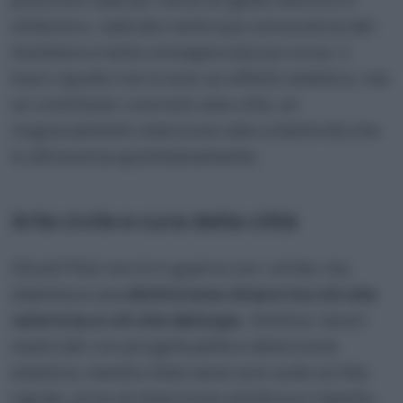
simbolico, radicato nella sua conoscenza del
mestiere e nella consapevolezza civica: il
muro ripulito non è solo un effetto estetico, ma
un contributo concreto alla città, un
ringraziamento silenzioso alla collettività che
lo attraversa quotidianamente.
Arte civile e cura della città
Ghost Pitùr non è in guerra con i writer, ma
stabilisce una
distinzione chiara tra ciò che
valorizza e ciò che deturpa
. Ammira i lavori
realizzati con progettualità e attenzione
estetica, mentre interviene solo sulle scritte
rapide, prive di intenzione artistica e rispetto