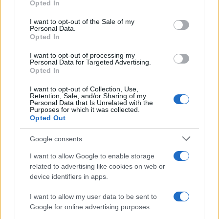
Opted In
Please note that this website/app uses one or more Google
services and may gather and store information including but
I want to opt-out of the Sale of my
Personal Data.
not limited to your visit or usage behaviour. You may click to
Ti consigliamo anche
Opted In
grant or deny consent to Google and its third-party tags to
use your data for below specified purposes in below Google
I want to opt-out of processing my
consent section.
Personal Data for Targeted Advertising.
Opted In
Almeria, 
I want to opt-out of Collection, Use,
Rabdomante: chi è, cosa fa,
come si 
Retention, Sale, and/or Sharing of my
esiste ancora?
grande a
Personal Data that Is Unrelated with the
d’Europ
Purposes for which it was collected.
Opted Out
Google consents
I want to allow Google to enable storage
related to advertising like cookies on web or
device identifiers in apps.
I want to allow my user data to be sent to
Managed by
Viasky
Google for online advertising purposes.