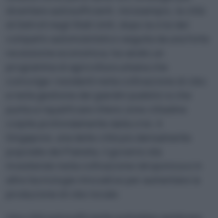
diventare autosufficienti. Ad esempio, la città
di Detroit negli Stati Uniti, dopo la crisi del
comparto automobilistico seguita da una forte
recessione economica, ha varato un
programma di agricoltura urbana che
coinvolge i residenti nella coltivazione di cibo
e nella gestione dei giardini pubblici e che
punta a riqualificare intere zone cittadine
colpite profondamente dalla crisi. A
Singapore, una delle città più densamente
popolate del Pianeta, il governo sta
investendo nella coltivazione idroponica e in
altre tecnologie innovative per aumentare la
produzione di cibo locale.
Una città autosufficiente potrebbe sembrare