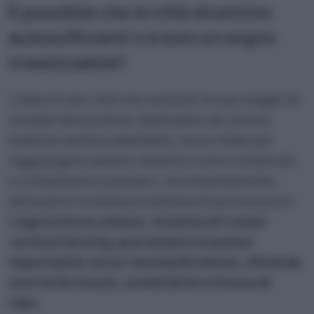
È possibile che le città diventino
autosufficienti o è solo un sogno
irrealizzabile?
L’idea di una città che soddisfi le sue esigenze
di base senza dover dipendere da risorse
esterne sembra allettante, ma le sfide per
raggiungere questo obiettivo sono numerose
e complesse e passano, necessariamente,
attraverso la messa a sistema di più soluzioni.
L’agricoltura urbana, insieme all’
urban
vertical
farming
, può essere un passo
importante verso l’autosufficienza
,
offrendo
una fonte locale, sostenibile e fresca di
cibo.