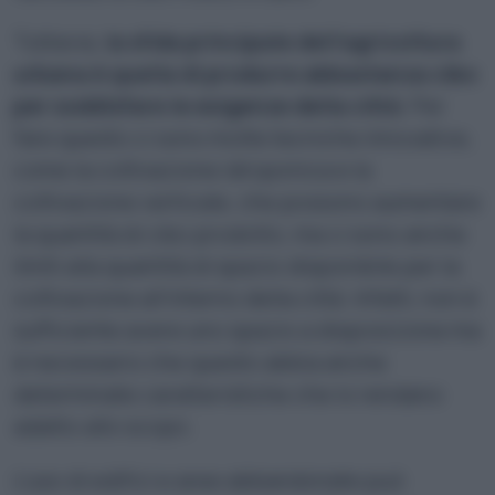
Tuttavia,
la sfida principale dell’agricoltura
urbana è quella di produrre abbastanza cibo
per soddisfare le esigenze della città
. Per
fare questo ci sono molte tecniche innovative,
come la coltivazione idroponica e la
coltivazione verticale, che possono aumentare
la quantità di cibo prodotto, ma ci sono anche
limiti alla quantità di spazio disponibile per la
coltivazione all’interno della città. Infatti, non è
sufficiente avere uno spazio a disposizione ma
è necessario che questo abbia anche
determinate caratteristiche che lo rendano
adatto allo scopo.
L’uso di edifici e aree abbandonate può