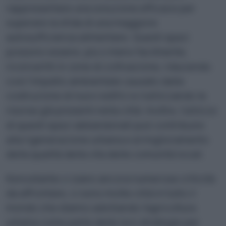
rappresentare una soluzione efficace per
superare la sfida di una maggiore
autosufficienza alimentare. Questi spazi
possono essere, più o meno facilmente,
riconvertiti in zone di coltivazione, riducendo
così l’impatto ambientale causato dalla
costruzione di nuovi edifici e riutilizzando le
risorse già presenti nella città. Inoltre, l’utilizzo
di questi spazi abbandonati può contribuire
alla rigenerazione urbana e al miglioramento
della qualità della vita delle comunità locali.
Nonostante ci siano ancora numerose criticità
da affrontare, ci sono molte città in tutto il
mondo che stanno adottando l’agricoltura
urbana come parte delle loro strategie per