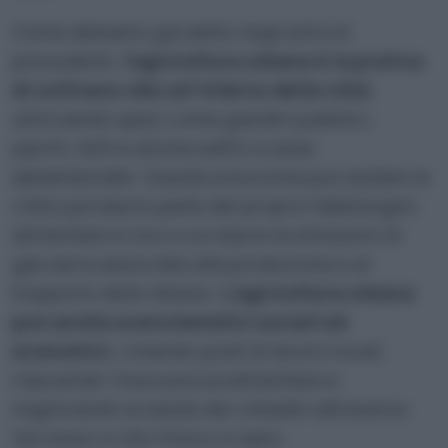
Come abbiamo già detto negli articoli
precedenti,
l’agricoltura urbana è la pratica
di coltivare cibo all’interno delle città
,
utilizzando spazi come giardini pubblici,
parchi, tetti e anche edifici e aree
abbandonate. Questa soluzione può aiutare le
città a produrre parte del proprio fabbisogno
alimentare in loco e a ridurre le emissioni di
gas serra associate alla produzione e al
trasporto dello stesso.
L’agricoltura urbana
può anche avere benefici sociali ed
economici
, creando posti di lavoro locali,
riducendo l’insicurezza alimentare e
migliorando la salute dei cittadini attraverso
l’accesso a cibo fresco e sano.