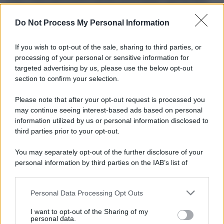
un’utopia, ma l’agricoltura urbana e
l’urban
Do Not Process My Personal Information
vertical farming
possono far compiere passi
importanti verso questa meta. Sebbene le
If you wish to opt-out of the sale, sharing to third parties, or
sfide da affrontare siano importanti e siamo
processing of your personal or sensitive information for
targeted advertising by us, please use the below opt-out
ancora agli inizi di questo processo di
section to confirm your selection.
trasformazione,
molte città stanno
adottando piani di sviluppo che prevedono
Please note that after your opt-out request is processed you
may continue seeing interest-based ads based on personal
l’agricoltura urbana come parte integrante
information utilized by us or personal information disclosed to
delle loro strategie di sostenibilità e
third parties prior to your opt-out.
autosufficienza
, dimostrando una forte
You may separately opt-out of the further disclosure of your
volontà nel voler raggiungere un obiettivo
personal information by third parties on the IAB’s list of
reale.
downstream participants.
Personal Data Processing Opt Outs
This information may also be disclosed by us to third parties
tags:
on the IAB’s List of Downstream Participants that may further
I want to opt-out of the Sharing of my
disclose it to other third parties.
personal data.