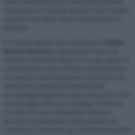
centro dell’attenzione il nodo delle politiche
climatiche e di misurare quanto i Paesi fossero
disposti a spingersi oltre le dichiarazioni di
principio.
È in questo quadro che si inserisce la
Global
Mutirão Decision
, il documento finale che
ribadisce l’obiettivo degli 1,5°C e apre spazi di
cooperazione come il
Global Implementation
Accelerator
, una struttura ancora priva di una
definizione operativa ma pensata per
accompagnare gli Stati nella costruzione e nel
monitoraggio delle loro strategie climatiche.
Un esito che, pur mantenendo insieme il
processo multilaterale, mostra quanto sia
complesso trasformare gli orientamenti politici