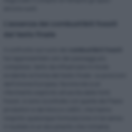
ancora vuoti.
L’assenza dei combustibili fossili
dal testo finale
Il confronto sul ruolo dei
combustibili fossili
ha rappresentato uno dei passaggi più
complessi, tanto da influenzare in modo
evidente la forma del testo finale. Le posizioni
dell’Unione Europea, favorevole a un
riferimento esplicito all’uscita dalle fonti
fossili, si sono scontrate con quelle dei Paesi
produttori e del blocco LMDC, che hanno
respinto qualunque formulazione in tal senso.
Il risultato è un documento che richiama