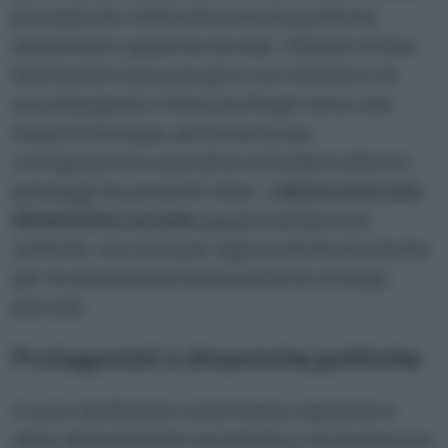
più esplicito l’interrelazione tra politiche
ambientali e giustizia sociale. Il Belém Action
Mechanism nasce proprio con l’obiettivo di
accompagnare i Paesi più fragili verso una
transizione equa, anche se la sua
configurazione operativa richiederà ulteriori
passaggi nei prossimi mesi. L’
attenzione alla
dimensione sociale
appare sempre più
centrale, non solo per ragioni etiche ma anche
per la sostenibilità delle politiche di lungo
periodo.
Protagonisti e dinamiche politiche
Il ruolo del Brasile come Paese ospitante è
stato determinante nel tentativo di mediare tra