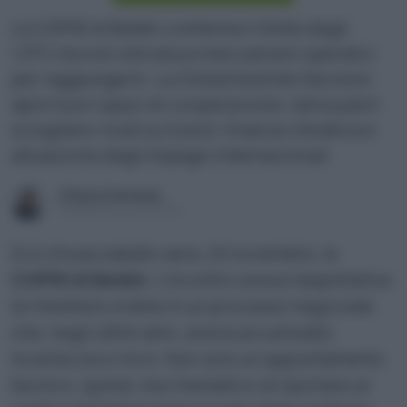
La COP30 di Belém conferma il limite degli
1,5°C ma non introduce meccanismi operativi
per raggiungerlo. La Global Mutirão Decision
apre nuovi spazi di cooperazione, senza però
sciogliere i nodi su fossili, finanza climatica e
attuazione degli impegni internazionali.
Chiara Fantasia
Pubblicato il 24 nov 2025
Si è chiusa sabato sera, 22 novembre, la
COP30 di Belém
. L’incontro aveva l’aspettativa
di rimettere ordine in un processo negoziale
che, negli ultimi anni, aveva accumulato
incertezze e rinvii. Non solo un appuntamento
tecnico, quindi, ma il tentativo di riportare al