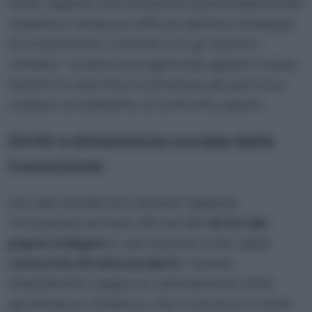
fondi, aspetto che influenza la prevedibilità del
sistema e rende più difficile definire strategie
di investimento coerenti con gli obiettivi
climatici. La direzione generale appare chiara,
mentre la velocità e la struttura del percorso
restano un elemento di confronto aperto.
Diritti e dimensione sociale della
transizione
Uno dei risultati più rilevanti riguarda
l’inclusione nei testi ufficiali dei
diritti dei
popoli indigeni
e, per la prima volta, delle
comunità afrodiscendenti
. Questo
ampliamento segna un cambiamento nella
governance climatica, che riconosce in modo