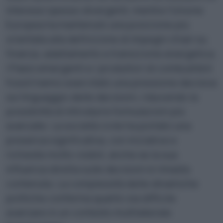
interessi spesso divergenti, mentre l’Unione
Europea ha mantenuto una posizione più
orientata alla definizione di impegni chiari su
finanza, adattamento e transizione energetica.
I Paesi emergenti e i produttori di combustibili
fossili hanno esercitato una pressione decisiva
sul linguaggio delle decisioni, riducendo la
possibilità di introdurre formulazioni più
avanzate. La società civile ha portato una
presenza significativa, con iniziative e
richieste molto visibili, anche se la sua
influenza diretta sulle decisioni è rimasta
contenuta. La complessità delle dinamiche
politiche conferma quanto sia difficile
avanzare in un contesto multilaterale