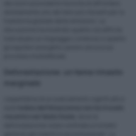
decisioni precedenti ma evita di affrontare
direttamente uno dei temi più rilevanti per la
traiettoria globale delle emissioni. La
discussione ha mostrato quanto sia difficile
individuare un linguaggio condiviso e quanto
gli equilibri energetici pesino ancora sul
processo multilaterale.
Deforestazione: un tema rimasto
marginale
L’aspettativa di un avanzamento significativo
sulla
tutela dell’Amazzonia non ha trovato
riscontro nel testo finale
, dove la
deforestazione resta confinata a richiami
generali già inseriti in accordi passati. La