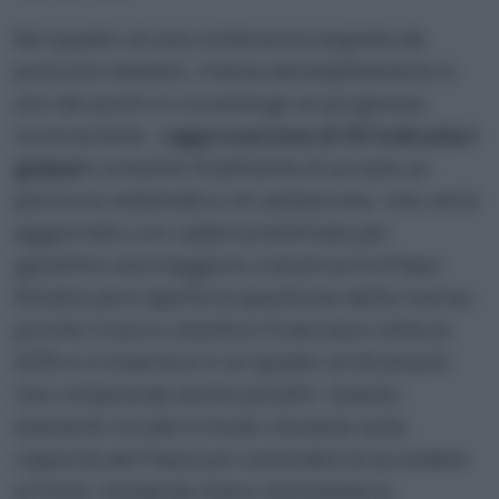
Nel quadro di una conferenza segnata da
posizioni distanti, il tema dell’adattamento è
uno dei pochi in cui emerge un progresso
riconoscibile. L’
approvazione di 59 indicatori
globali
consente finalmente di avviare un
percorso sistematico di valutazione, che verrà
aggiornato con cadenza biennale per
garantire una maggiore coerenza tra Paesi.
Rimane però aperta la questione delle risorse,
poiché il nuovo obiettivo finanziario slitta al
2035 e si inserisce in un quadro di strumenti
che comprende anche prestiti. Questo
elemento incide in modo rilevante sulla
capacità dei Paesi più vulnerabili di accedere
ai fondi, rendendo meno immediata la