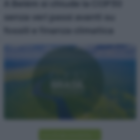
A Belém si chiude la COP30
senza veri passi avanti su
fossili e finanza climatica
Iscriviti alla newsletter