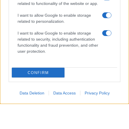
related to functionality of the website or app.
I want to allow Google to enable storage
related to personalization.
Iscriviti alla newsletter
I want to allow Google to enable storage
related to security, including authentication
Conosciamo le storie delle sei attiviste che
functionality and fraud prevention, and other
user protection.
hanno vinto il Goldman Environmental Price
2026. Per la prima volta nella storia, il
cosiddetto "Nobel per l'ambiente" viene
CONFIRM
assegnato a sei donne.
Alessandro Chiarato
Data Deletion
Data Access
Privacy Policy
Pubblicato il 5 mag 2026
C’è qualcosa di profondamente simbolico nel
fatto che, per la prima volta nella storia,
sei
attiviste donne
abbiano vinto il cosiddetto