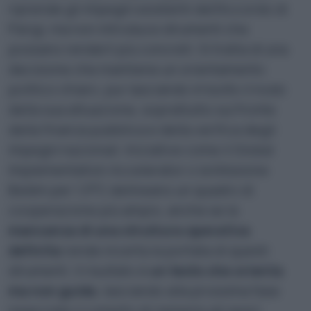
riprende gli impegni esistenti dell’Accordo di
Parigi, ma non introduce strumenti che
possano renderli più concreti. Si tratta di una
decisione che mantiene un orientamento
politico chiaro, pur lasciando irrisolto il nodo
della sua attuazione, soprattutto sul fronte
della finanza pubblica e della verifica degli
impegni nazionali. Iniziative come il Global
Implementation Accelerator o la Missione
Belém per 1,5°C delineano un quadro di
cooperazione più ampio, anche se la
mancanza di una struttura operativa
definita
rende incerta la portata di questi
strumenti. Il risultato è
un testo che orienta
ma non guida
, lasciando alla prossima fase
negoziale il compito di riempire gli spazi