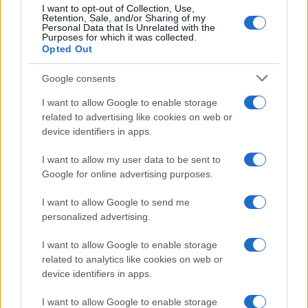
6 attiviste donne vincono il
10 modi 
I want to opt-out of Collection, Use,
premio Nobel per l’ambiente
estingue
Retention, Sale, and/or Sharing of my
Personal Data that Is Unrelated with the
Purposes for which it was collected.
Opted Out
Google consents
HOME
AMBIENTE
CLIMATE CHANGE
I want to allow Google to enable storage
related to advertising like cookies on web or
6 attiviste donne vincono il
device identifiers in apps.
premio Nobel per l’ambiente
I want to allow my user data to be sent to
Google for online advertising purposes.
I want to allow Google to send me
personalized advertising.
I want to allow Google to enable storage
related to analytics like cookies on web or
device identifiers in apps.
I want to allow Google to enable storage