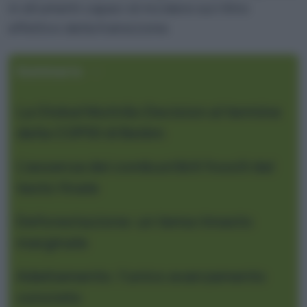
in strumenti capaci di incidere sul ritmo
effettivo della transizione.
Sommario
La Global Mutirão Decision al termine
della
COP30 di Belém
L’assenza dei combustibili fossili dal
testo finale
Deforestazione: un tema rimasto
marginale
Adattamento: l’unico avanzamento
concreto