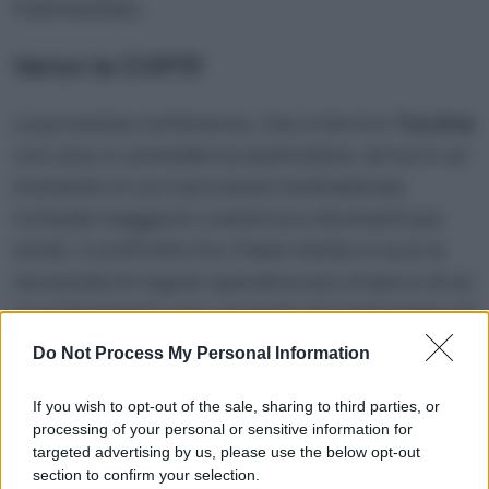
frammentato.
Verso la COP31
La prossima conferenza, che si terrà in
Turchia
con una co-presidenza australiana, arriva in un
momento in cui il processo multilaterale
richiede maggiore coerenza e strumenti più
solidi. Il confronto tra i Paesi mette in luce la
necessità di regole operative più chiare e di un
coordinamento che consenta di trasformare gli
obiettivi politici in percorsi più prevedibili.
Do Not Process My Personal Information
L’esperienza di Belém suggerisce che il lavoro
verso la COP31 dovrà concentrarsi sulla
If you wish to opt-out of the sale, sharing to third parties, or
processing of your personal or sensitive information for
costruzione di un quadro stabile, capace di
targeted advertising by us, please use the below opt-out
ridurre le divergenze e di rafforzare la
section to confirm your selection.