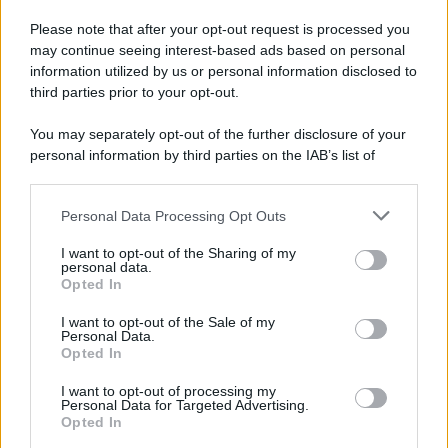
credibilità delle decisioni internazionali. Le
Please note that after your opt-out request is processed you
aspettative sono alte e la conferenza del
may continue seeing interest-based ads based on personal
prossimo anno sarà un banco di prova per
information utilized by us or personal information disclosed to
third parties prior to your opt-out.
valutare la capacità del processo di evolvere.
You may separately opt-out of the further disclosure of your
personal information by third parties on the IAB’s list of
tags:
attualità
downstream participants.
Personal Data Processing Opt Outs
This information may also be disclosed by us to third parties
on the IAB’s List of Downstream Participants that may further
I want to opt-out of the Sharing of my
disclose it to other third parties.
personal data.
Opted In
Please note that this website/app uses one or more Google
services and may gather and store information including but
I want to opt-out of the Sale of my
Personal Data.
not limited to your visit or usage behaviour. You may click to
Ti consigliamo anche
Opted In
grant or deny consent to Google and its third-party tags to
use your data for below specified purposes in below Google
I want to opt-out of processing my
consent section.
Personal Data for Targeted Advertising.
Opted In