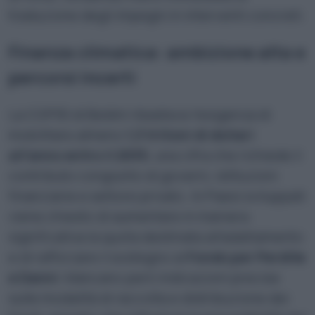
traduzione degli impegni in interventi concreti.
Finanza climatica: ambizione alta e
percorsi incerti
La COP30 di Belém ribadisce l’esigenza di
mobilitare almeno
1,3 trilioni di dollari
all’anno entro il 2035
, una cifra che richiede il
contributo congiunto di governi, istituzioni
finanziarie e settore privato. Ai Paesi sviluppati
viene chiesto di aumentare in maniera
significativa la quota destinata all’adattamento
e di rafforzare il sostegno al
Fondo per Perdite
e Danni
. Mancano però indicazioni precise
sulle modalità di raccolta e distribuzione dei