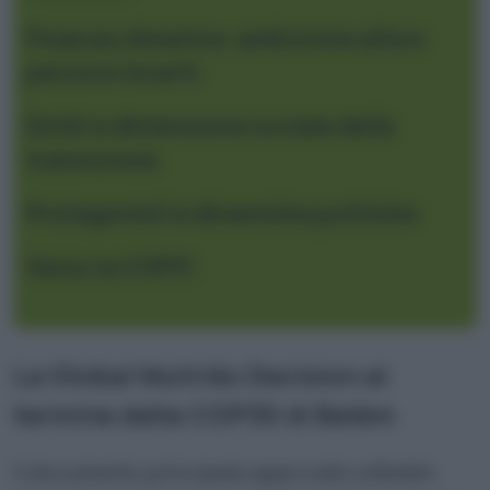
Finanza climatica: ambizione alta e
percorsi incerti
Diritti e dimensione sociale della
transizione
Protagonisti e dinamiche politiche
Verso la COP31
La Global Mutirão Decision al
termine della
COP30 di Belém
Il documento principale approvato a Belém