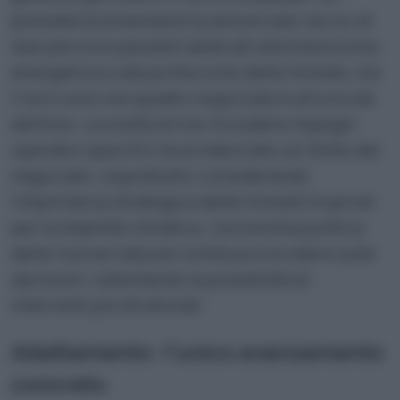
presidenza brasiliana ha annunciato l’avvio di
due percorsi paralleli dedicati alla transizione
energetica e alla protezione delle foreste, ma
il loro ruolo nel quadro negoziale è ancora da
definire. La scelta di non includere impegni
operativi specifici ha evidenziato un limite del
negoziato, soprattutto considerando
l’importanza strategica delle foreste tropicali
per la stabilità climatica. L’economia politica
delle risorse naturali continua a incidere sulle
decisioni, rallentando la possibilità di
interventi più strutturati.
Adattamento: l’unico avanzamento
concreto