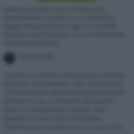
Sapere cosa fare in caso di blackout è
fondamentale in un'epoca in cui l'energia è
fragile. Prepararsi prima, agire con lucidità
durante e verificare dopo: ecco la triade della
resilienza domestica.
Lorenza Fumelli
Pubblicato il 7 lug 2025
Viviamo in un mondo che funziona a corrente
alternata, letteralmente. Tutto, dalla tazza di
caffè del mattino alla chiusura elettronica del
portone di casa, è alimentato da una rete
elettrica che diamo per scontata. Ma il
blackout non è più solo un fastidioso
imprevisto da raccontare con un sorriso anni