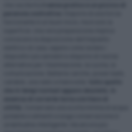
che oscilla tra
il senso pratico e un pizzico di
paranoia costruttiva
. Disporre di una torcia
funzionante è un buon inizio, ma è solo la
superficie. Una vera preparazione implica
conoscere la disposizione dell’impianto
elettrico di casa, sapere come isolare i
dispositivi più sensibili e disporre di risorse
alternative per l’illuminazione, la cucina, la
comunicazione. Batterie cariche, power bank,
candele, una radio a manovella:
tutto quello
che in tempi normali appare obsoleto, in
assenza di corrente torna a brillare di
utilità.
Conservare una scorta minima di acqua
potabile e alimenti a lunga conservazione è
un’abitudine intelligente. Ma ancora più