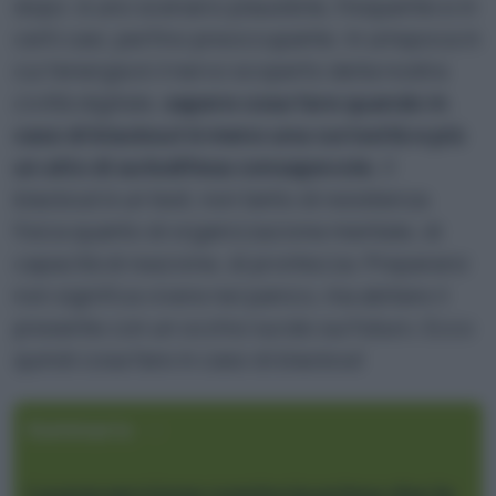
dopo: è uno scenario plausibile, frequente e in
certi casi, perfino preoccupante. In un’epoca in
cui l’energia è il nervo scoperto della nostra
civiltà digitale,
sapere cosa fare quando in
caso di blackout è meno una curiosità e più
un atto di autodifesa consapevole.
Il
blackout è un test, non tanto di resistenza
fisica quanto di organizzazione mentale, di
capacità di reazione, di prontezza. Prepararsi
non significa vivere nel panico, ma abitare il
presente con un occhio lucido sul futuro. Ecco
quindi cosa fare in caso di blackout
Sommario
La prevenzione comincia prima che le