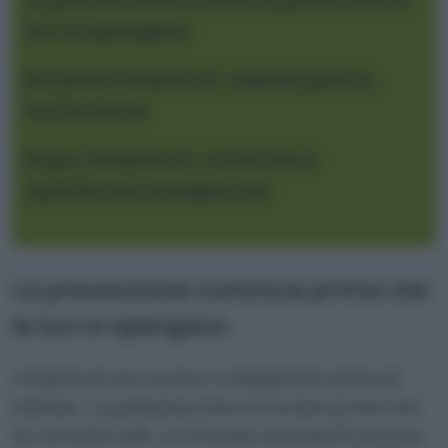
luci si spengano
Durante il blackout: niente panico,
molta testa
Dopo il blackout: controllo e
ripartenza consapevole
La prevenzione comincia prima che
le luci si spengano
Il blackout non suona il campanello prima di
entrare. La preparazione inizia ben prima che
la corrente salti, e richiede una pianificazione