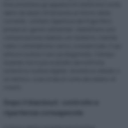
Disconnettere gli apparecchi elettronici evita
danni da sbalzi di tensione al ritorno della
corrente. Limitare l’apertura del frigorifero
preserva i generi alimentari. Mantenere una
comunicazione stabile con l’esterno, tramite
radio o smartphone carico, è essenziale. E qui
entra in scena il vero protagonista: il tempo.
Quando non è più scandito da notifiche,
schermi e routine digitali, diventa un alleato o
un nemico, a seconda di come decidiamo di
viverlo.
Dopo il blackout: controllo e
ripartenza consapevole
Il ritorno della corrente non è la fine