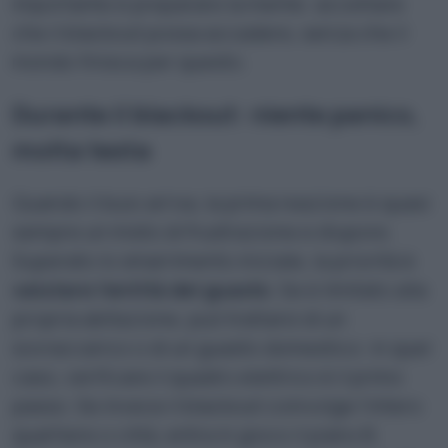
importante è preparare la mente: accettare
che il blackout possa accadere, senza che il
mondo finisca per questo.
Durante il blackout: niente panico,
molta testa
Quando il buio arriva, la prima reazione è quasi
sempre un misto di frustrazione e stupore.
Superato lo smarrimento iniziale, la priorità è
valutare l’entità del guasto
. Se è limitato alla
propria abitazione, può trattarsi di un
sovraccarico o di un guasto domestico: in quel
caso, verificare il quadro elettrico è il primo
passo. Se invece il blackout coinvolge l’intero
quartiere o città, entra in gioco il piano B.