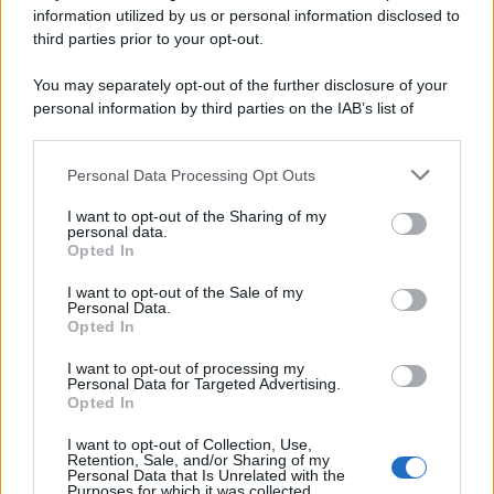
protagonista. Anche nel buio, si può vedere più
information utilized by us or personal information disclosed to
third parties prior to your opt-out.
chiaro.
You may separately opt-out of the further disclosure of your
personal information by third parties on the IAB’s list of
tags:
climate change
downstream participants.
Personal Data Processing Opt Outs
This information may also be disclosed by us to third parties
on the IAB’s List of Downstream Participants that may further
I want to opt-out of the Sharing of my
disclose it to other third parties.
personal data.
Opted In
Please note that this website/app uses one or more Google
services and may gather and store information including but
I want to opt-out of the Sale of my
Personal Data.
not limited to your visit or usage behaviour. You may click to
Ti consigliamo anche
Opted In
grant or deny consent to Google and its third-party tags to
use your data for below specified purposes in below Google
I want to opt-out of processing my
consent section.
Personal Data for Targeted Advertising.
Opted In
Come pr
Tutti i modi per riciclare
dai ladri
I want to opt-out of Collection, Use,
l’acqua del condizionatore
vacanze
Retention, Sale, and/or Sharing of my
che fann
Personal Data that Is Unrelated with the
Purposes for which it was collected.