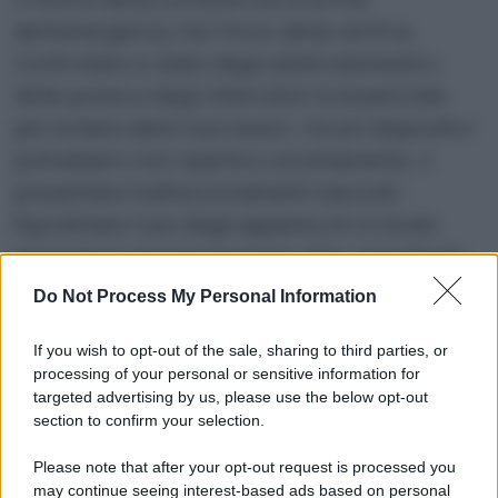
dell’emergenza, ma l’inizio della verifica.
Controllare lo stato degli elettrodomestici,
delle prese e degli interruttori è essenziale
per evitare danni successivi. Alcuni dispositivi
potrebbero non ripartire correttamente, o
presentare malfunzionamenti nascosti.
Ripristinare l’uso degli apparecchi in modo
graduale è una precauzione utile, soprattutto
se si tratta di sistemi complessi come caldaie o
Do Not Process My Personal Information
impianti domotici.
Ma soprattutto, è il
momento della riflessione: cosa ha
If you wish to opt-out of the sale, sharing to third parties, or
processing of your personal or sensitive information for
funzionato, cosa è mancato, cosa possiamo
targeted advertising by us, please use the below opt-out
migliorare per la prossima volta?
Perché ci
section to confirm your selection.
sarà una prossima volta, e chi ha imparato a
Please note that after your opt-out request is processed you
gestire il blackout non ne sarà più vittima, ma
may continue seeing interest-based ads based on personal