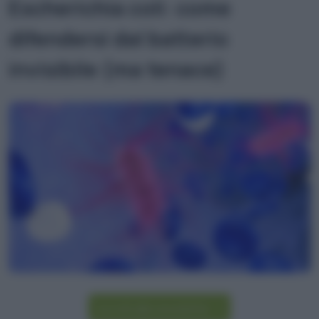
Escherichia coli: come
difendersi dal batterio
invisibile (ma tenace)
Iscriviti alla newsletter