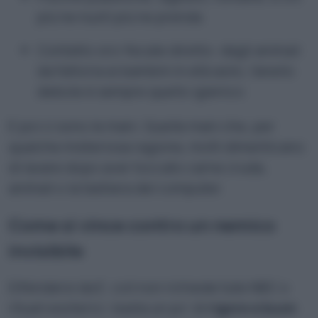
più ne nuoti più ne prenda
Contatto oro-fecale diretto: dagli animali
da fattoria ai bambini in età asilo, l’anello
debole è sempre quello igienico
E poi ci sono le mani. Quelle mani che, per
qualche misteriosa ragione, molti dimenticano
di lavare dopo aver toccato carne cruda,
animali o la tastiera del computer.
Come si vince contro un nemico
invisibile
Difendersi da E. coli non richiede tute NBC o
rituali esoterici: basta un po’ di
rigore e buon