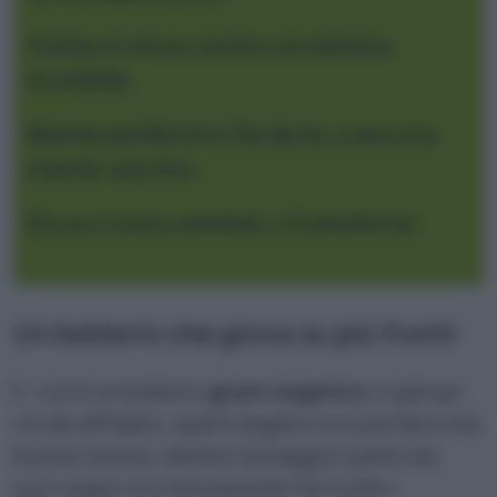
Come si vince contro un nemico
invisibile
Niente antibiotici fai da te, e ancora
niente vaccino
Dove ci sono animali, c’è anche lui
Un batterio che gioca su più fronti
E. coli è un batterio
gram-negativo
, e già qui
c’è da diffidare: quelli negativi non portano mai
buone notizie. Mentre la maggior parte dei
suoi ceppi vive felicemente nel nostro