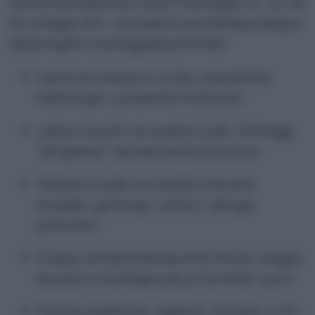
carne macinata mal cotta? Purtroppo no. Le vie
di contagio di E. coli hanno una fantasia degna
della miglior sceneggiatura thriller:
Carne bovina poco cotta, soprattutto
hamburger o polpette frettolose
Latte e succhi non pastorizzati, formaggi
“artigianali” da bancarella bucolica
Verdure crude non lavate a dovere:
insalate, germogli, cetrioli, lattuga,
pomodori
Acqua contaminata da reflui fecali, magari
bevuta in montagna da un torrente “puro”
Piscine pubbliche, laghetti, fontane, e chi