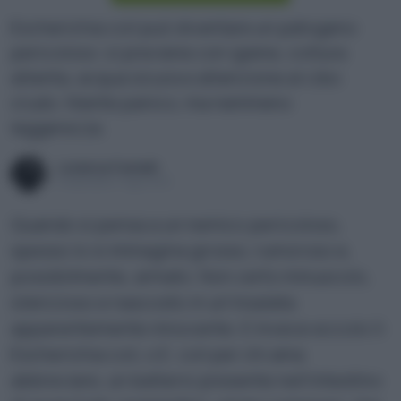
Escherichia coli può diventare un patogeno
pericoloso: si previene con igiene, cottura
attenta, acqua sicura e attenzione al cibo
crudo. Niente panico, ma nemmeno
leggerezza.
Lorenza Fumelli
Pubblicato il 7 ago 2025
Quando si pensa a un nemico pericoloso,
spesso lo si immagina grosso, rumoroso e,
possibilmente, armato. Non certo minuscolo,
silenzioso e nascosto in un’insalata
apparentemente innocente. E invece eccolo lì:
Escherichia coli, o E. coli per chi ama
abbreviare, un batterio presente nell’intestino