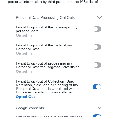
personal information by third parties on the IAB’s list of
tags:
salute
downstream participants.
Personal Data Processing Opt Outs
This information may also be disclosed by us to third parties
on the IAB’s List of Downstream Participants that may further
I want to opt-out of the Sharing of my
disclose it to other third parties.
personal data.
Opted In
Please note that this website/app uses one or more Google
services and may gather and store information including but
I want to opt-out of the Sale of my
Personal Data.
not limited to your visit or usage behaviour. You may click to
Ti consigliamo anche
Opted In
grant or deny consent to Google and its third-party tags to
use your data for below specified purposes in below Google
I want to opt-out of processing my
consent section.
Personal Data for Targeted Advertising.
Opted In
Acqua e limone al mattino: il
Dieta m
rituale salutare più
cervello
I want to opt-out of Collection, Use,
Retention, Sale, and/or Sharing of my
controverso del web
la ricer
Personal Data that Is Unrelated with the
Purposes for which it was collected.
Opted Out
Google consents