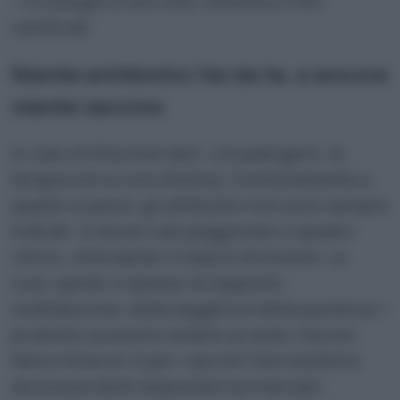
—il consiglio è uno solo: bollitura o filtri
certificati.
Niente antibiotici fai da te, e ancora
niente vaccino
In caso d’infezione da E. coli patogeno, la
terapia non è così intuitiva. Contrariamente a
quanto si pensi, gli antibiotici non sono sempre
indicati: in alcuni casi peggiorano il quadro
clinico, stimolando il rilascio di tossine. La
cura, quindi, è spesso di supporto:
reidratazione, dieta leggera e tanta pazienza. I
probiotici possono essere un aiuto, ma non
fanno miracoli. E per i vaccini? Non esistono
ancora prodotti disponibili sul mercato