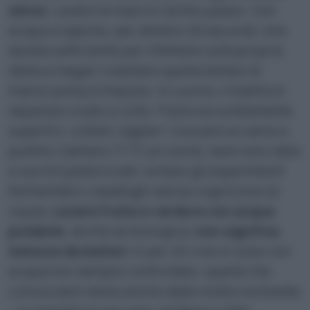
senso
. Lavarsi le mani è il primo passo. Con
acqua e sapone, per almeno 20 secondi. Una
durata sufficiente per riflettere sulla propria
dieta e magari rivalutare quella tartare di
manzo presa d’impulso. In cucina, il mantra è:
separare crudo e cotto. Pulire accuratamente
superfici, coltelli, taglieri. Cuocere la carne a
puntino (almeno 71 °C al cuore), bere solo latte
e succhi pastorizzati, evitare gli esperimenti
fermentativi casalinghi senza cognizione di
causa.
Lavare frutta e verdura con acqua
potabile
, anche se biologica,
non significa
immune da batteri
. E per chi vive in zone con
acqua non sempre controllata—quelle che
conosciamo bene anche dalle nostre inchieste