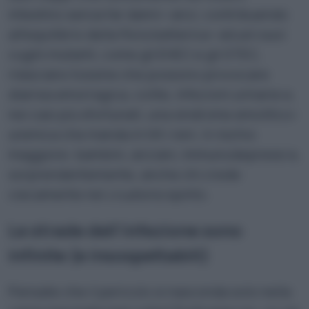
intestino senza far danni—anzi, contribuendo
all’equilibrio della flora batterica—alcuni suoi
cugini mutanti, come gli EHEC e gli STEC,
rilasciano tossine che possono provocare
diarrea emorragica, colite, infezioni urinarie e,
nei casi più sfortunati, una sindrome emolitico-
uremica che manda in tilt i reni. A rischio
maggiore: bambini, anziani, immunodepressi e,
sorprendentemente, anche chi crede
ciecamente nel
crudismo
spinto.
Le strade dell’infezione sono
infinite (e insospettabili)
Pensate che il pericolo si nasconda solo nella