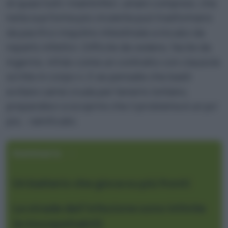
di quasi tutti i mammiferi, umani compresi, che
nella sua forma più virulenta può trasformarsi
da pacifico inquilino intestinale a incubo da
reparto infettivi. Difficile da vedere, facile da
ingerire, infido come un contratto con clausole
scritte in corpo 4. E se pensate che basti
evitare carne cruda per tenerlo lontano,
preparatevi a scoprire che il problema è un po’
più… ramificato.
Sommario
Un batterio che gioca su più fronti
Le strade dell’infezione sono infinite
(e insospettabili)