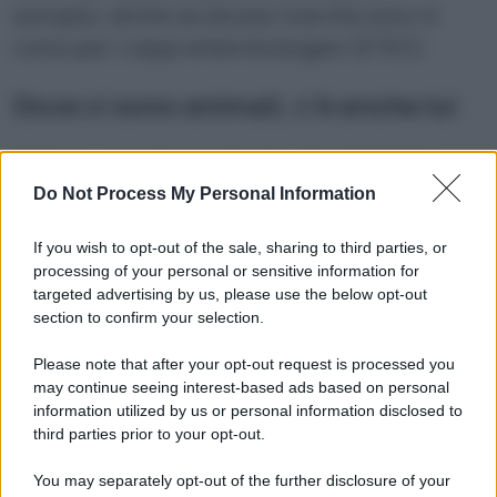
europeo, anche se alcune ricerche sono in
corso per i ceppi enterotossigeni (ETEC).
Dove ci sono animali, c’è anche lui
Fattorie, zoo, fiere agricole, gite didattiche:
tutte occasioni di svago che possono
Do Not Process My Personal Information
trasformarsi in veicolo di infezione se non si
If you wish to opt-out of the sale, sharing to third parties, or
presta attenzione. Il contatto con animali da
processing of your personal or sensitive information for
cortile o letame può facilitare la trasmissione
targeted advertising by us, please use the below opt-out
section to confirm your selection.
del batterio. Lavarsi le mani dopo ogni
accarezzamento bucolico dovrebbe essere
Please note that after your opt-out request is processed you
ovvio, ma evidentemente non lo è per tutti.
may continue seeing interest-based ads based on personal
information utilized by us or personal information disclosed to
third parties prior to your opt-out.
You may separately opt-out of the further disclosure of your