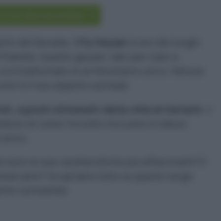
criviti alla newsletter
rto del Nevada, il
Fly Geyser
è uno dei luoghi
el Pianeta. Questo geyser, nato per caso a
 si è trasformato in un fenomeno unico, famoso
lori e il suo aspetto surreale.
ch, a pochi chilometri dalla città di Gerlach
, il
mbolo di come l’incontro tra uomo e natura
 unico.
i sono le sue caratteristiche più affascinanti? E
eservarlo? Scopriamo tutto su questo luogo
nto surrealista.