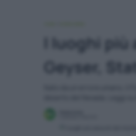
HOME
VIVERE GREEN
I luoghi più
Geyser, Stat
Nato da un errore umano, il F
deserto del Nevada. Leggi su
Redazione
Pubblicato il 3 feb 2025