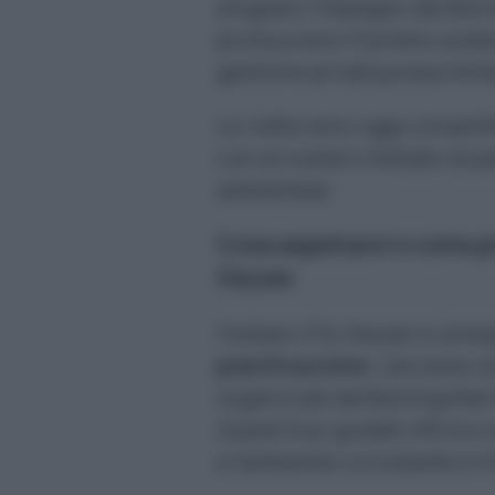
elogiano l’impegno del Burni
promuovere il turismo sosteni
gestione privata possa limi
Le visite sono oggi consenti
con un numero limitato di pa
ambientale.
Cosa aspettarsi e come pre
Geyser
Visitare il Fly Geyser è un’e
pianificazione
. L’accesso a
organizzati dal Burning Man 
Questi tour guidati offrono a
e l’ambiente circostante in 