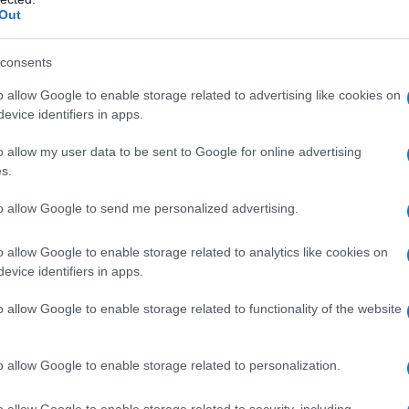
Out
ettacolari formazioni. Questi processi
antemente la deposizione minerale, creando
consents
he si sviluppano lungo i lati del tumulo,
o allow Google to enable storage related to advertising like cookies on
l paesaggio.
evice identifiers in apps.
ppresenta un aspetto cruciale del Fly Geyser. Le
o allow my user data to be sent to Google for online advertising
unità di
termofili e altri microrganismi che
s.
estreme
, fornendo preziose informazioni
to allow Google to send me personalized advertising.
o della vita in ambienti estremi. Questi
delle sfumature vivaci di rosso, verde e bianco
o allow Google to enable storage related to analytics like cookies on
evice identifiers in apps.
 attirano l’attenzione di ricercatori interessati
ioni in campo biotecnologico.
o allow Google to enable storage related to functionality of the website
 geyser è altrettanto affascinante. Le
piscine
o allow Google to enable storage related to personalization.
habitat per microrganismi unici, ma fungono
a
fauna del deserto
, come uccelli migratori e
o allow Google to enable storage related to security, including