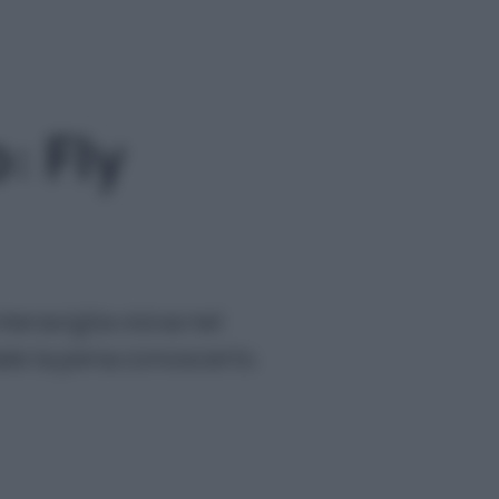
: Fly
eraviglia visiva nel
le la pena conoscerlo.