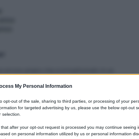
r
unico
nico
er
i un errore umano che si è trasformato in un
16
, durante una perforazione per la ricerca di
ocess My Personal Information
fonte geotermica che non fu correttamente
ua calda, ricca di minerali, di fuoriuscire e
to opt-out of the sale, sharing to third parties, or processing of your per
no
. La formazione attuale,
però,
risale agli
formation for targeted advertising by us, please use the below opt-out s
nuovo tentativo di perforazione provocò un’altra
 selection.
ando la crescita del geyser e dando vita alle
 that after your opt-out request is processed you may continue seeing i
lticolori.
ased on personal information utilized by us or personal information dis