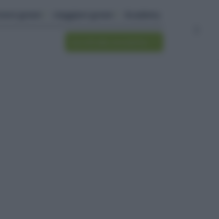
ivere green
viaggiare green
Academy
Iscriviti alla newsletter