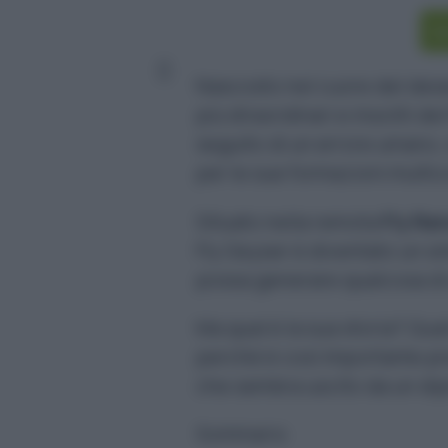
Is
Nascosto nel cuore del dese
più straordinari e insoliti d
seguito di un errore umano,
per le sue formazioni multico
Situato nella remota
Fly Ran
Fly Geyser è diventato un si
possa generare qualcosa di
Ma qual è la sua storia? Qual
perché è così importante pr
che sembra uscito da un dipi
Sommario