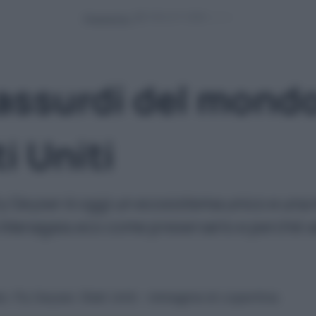
Powered by
 assurdi del mondo
i Uniti
ly Geyser è oggi un ecosistema unico e una m
 Managaia.eco come preservarlo e perché va