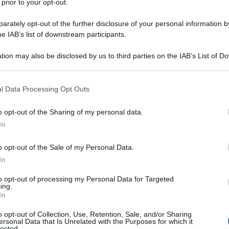
 prior to your opt-out.
vuti ai
termofili
, organismi microscopici che
rately opt-out of the further disclosure of your personal information by
rature e producono pigmenti verdi, rossi e
he IAB’s list of downstream participants.
tion may also be disclosed by us to third parties on the IAB’s List of 
 that may further disclose it to other third parties.
a 1,5 metri, con una base larga oltre 3 metr
i, e
i depositi minerali. Nonostante sia una
 that this website/app uses one or more Google services and may gath
l Data Processing Opt Outs
including but not limited to your visit or usage behaviour. You may click 
ly Geyser è un esempio spettacolare di come la
 to Google and its third-party tags to use your data for below specifi
rasformare un errore umano in qualcosa di
o opt-out of the Sharing of my personal data.
ogle consent section.
In
o opt-out of the Sale of my Personal Data.
 unico
In
to opt-out of processing my Personal Data for Targeted
 il Fly Geyser è un micro-ecosistema unico che
ing.
ssi geotermici attivi. L’acqua calda che sgorga
In
upera i
90°C
e trasporta
un’elevata
o opt-out of Collection, Use, Retention, Sale, and/or Sharing
ersonal Data that Is Unrelated with the Purposes for which it
 come silicio e carbonato di calcio
, essenziali
lected.