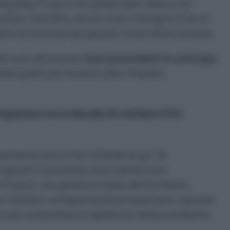
ng Man Project nel preservare l’area e nel
bile. Dall’altro, alcuni critici ritengono che la
tare la fruizione del geyser come bene comune.
te solo attraverso
tour prenotabili in anticipo
,
rtecipanti per minimizzare l’impatto
pararsi se si decide di visitare il Fly
sperienza unica che richiede un po’ di
l geyser è possibile solo tramite tour
Project, che gestisce l’area del Fly Ranch.
i visitatori un’opportunità di esplorare il geyser
modo sostenibile e rispettoso dell’ecosistema.