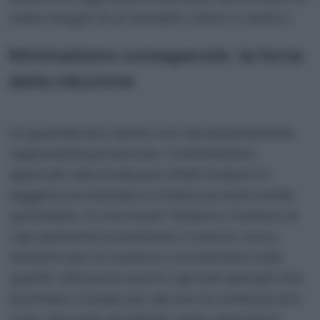
siamo meglio di un armadio colmo e caotico.
Minimalismo consapevole: la forza
della riduzione
Un guardaroba ridotto non necessariamente
rappresenta privazione. Il minimalismo
applicato alla moda può infatti tradursi in
leggerezza mentale e chiarezza nelle scelte
quotidiane. In che modo? Ridurre il numero di
capi permette di eliminare il rumore visivo,
semplificare la routine e concentrarsi sulla
qualità, attraverso pochi capi ben pensati che
diventano la base per decine di combinazioni.
Tutto sta nella versatilità, nella capacità di