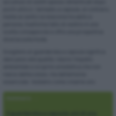
accumulo di vestiti spesso dimenticati dopo
pochi utilizzi; l’armadio a capsula, al contrario,
mette al centro la relazione tra abito e
persona, trasforma l’atto di vestirsi in una
scelta consapevole e offre una prospettiva
diversa sulla moda.
Scegliere un guardaroba a capsula significa
dare peso alla qualità, ridurre l’impatto
ambientale e scoprire un’estetica che non
nasce dall’eccesso, ma dall’armonia
essenziale. Vediamo come crearne uno.
Sommario
Il guardaroba a capsula: più di una