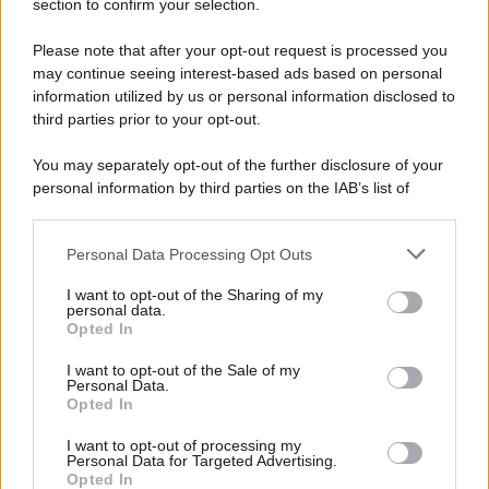
section to confirm your selection.
capi in base alla propria stagione
armocromatica o più semplicemente in base al
Please note that after your opt-out request is processed you
may continue seeing interest-based ads based on personal
nostro stile, semplici da combinare con gli altri
information utilized by us or personal information disclosed to
pezzi della nostra piccola collezione.
third parties prior to your opt-out.
Infine, la
cura dei capi
diventa cruciale:
You may separately opt-out of the further disclosure of your
personal information by third parties on the IAB’s list of
lavaggi delicati, riparazioni tempestive,
downstream participants.
attenzione alla stagionalità allungano la vita
dei vestiti e hanno una resa visiva molto più
Personal Data Processing Opt Outs
This information may also be disclosed by us to third parties
on the IAB’s List of Downstream Participants that may further
raffinata.
I want to opt-out of the Sharing of my
disclose it to other third parties.
personal data.
Opted In
Please note that this website/app uses one or more Google
services and may gather and store information including but
I want to opt-out of the Sale of my
Personal Data.
not limited to your visit or usage behaviour. You may click to
Opted In
grant or deny consent to Google and its third-party tags to
tags:
moda
moda sostenibile
use your data for below specified purposes in below Google
I want to opt-out of processing my
consent section.
Personal Data for Targeted Advertising.
Opted In