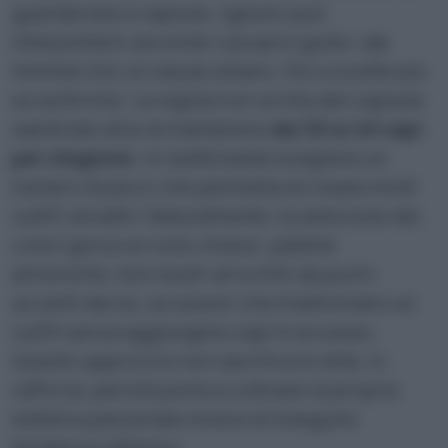
guardaroba a capsula: ognuno può
interpretarlo secondo il proprio gusto, dal
minimal chic al casual urbano, fino a scelte più
eccentriche. La regola non scritta del capsule
wardrobe dice di mantenere
dai 30 ai 40 capi
per stagione
: in realtà basta scegliere un
numero di pezzi che permetta di creare molti
outfit versatili. Naturalmente, la selezione dei
colori gioca un ruolo chiave: palette
armoniche, toni neutri arricchiti da pochi
accenti decisi, accessori che trasformano un
outfit senza aggiungere capi in eccesso.
Questo approccio non sacrifica lo stile, lo
rafforza, perché porta a coltivare la propria
estetica personale invece di inseguire
tendenze effimere.