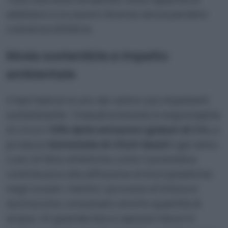
adattarsi a occasioni diverse senza perdere
coerenza stilistica.
Moda sostenibile e impatto
ambientale
Il fast fashion è uno dei settori più impattanti
sull’ambiente: l’industria tessile è responsabile
di circa il
10% delle emissioni globali di CO₂
e
produce
tonnellate di rifiuti tessili
ogni anno.
L’uso di fibre sintetiche come il poliestere
contribuisce alla diffusione di microplastiche
negli oceani, mentre i processi di tintura e
lavorazione consumano enormi quantità di
acqua. Un guardaroba a capsula riduce in