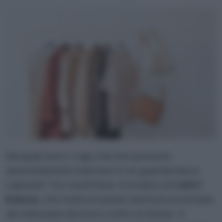
Ma quali sono i capi che non possono
assolutamente mancare in un guardaroba a
capsula? Tra i must have, troviamo la
t-shirt
bianca
, che resta un passe-partout universale,
da indossare da sola o sotto un blazer. A