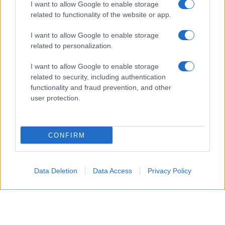
P.iva IT10840101009
I want to allow Google to enable storage
related to functionality of the website or app.
news
ambiente
I want to allow Google to enable storage
related to personalization.
vivere green
viaggiare green
I want to allow Google to enable storage
related to security, including authentication
Academy
functionality and fraud prevention, and other
user protection.
Home
Contatti
CONFIRM
Autori
Cookie Policy
Privacy Policy
Data Deletion
Data Access
Privacy Policy
Dichiarazione di accessibilità