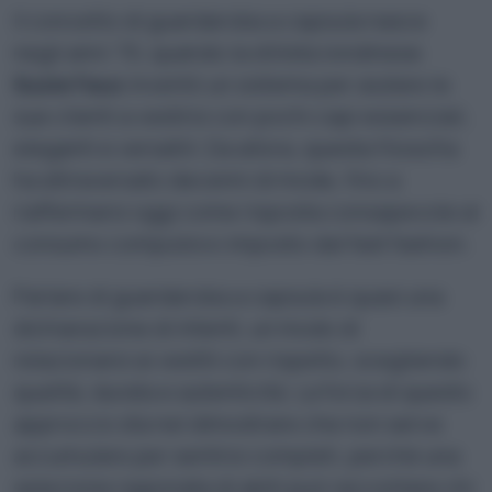
Il concetto di guardaroba a capsula nasce
negli anni ’70, quando la stilista londinese
Susie Faux
inventò un sistema per aiutare le
sue clienti a vestirsi con pochi capi essenziali,
eleganti e versatili. Da allora, questa filosofia
ha attraversato decenni di mode, fino a
riaffermarsi oggi come risposta consapevole al
consumo compulsivo imposto dal fast fashion.
Parlare di guardaroba a capsula è quasi una
dichiarazione di intenti, un modo di
relazionarsi ai vestiti con rispetto, scegliendo
qualità, durata e autenticità. La forza di questo
approccio sta nel dimostrare che non serve
accumulare per sentirsi completi, perché una
selezione ragionata di abiti può raccontare chi