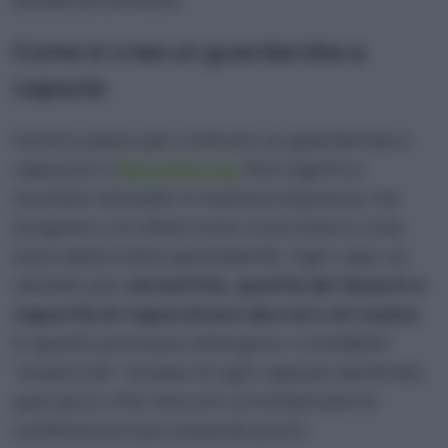
Come si crea un guardaroba a
capsula
Il primo passo per costruire un guardaroba a
capsula è il
decluttering
. Non significa
svuotare l’armadio in maniera impulsiva, ma
scegliere con attenzione cosa resta e cosa
esce dalla nostra quotidianità. Ogni capo va
valutato per
versatilità, qualità dei tessuti e
capacità di rispecchiare davvero chi siamo
.
In questo processo emergono i cosiddetti
“essenziali”, la base di ogni capsule wardrobe,
quei pezzi che riescono a moltiplicare le
combinazioni pur essendo pochi.