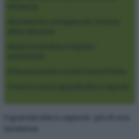
tendenza
Minimalismo consapevole: la forza
della riduzione
Moda sostenibile e impatto
ambientale
Stile personale e creatività nel limite
Come si crea un guardaroba a capsula
Il guardaroba a capsula: più di una
tendenza