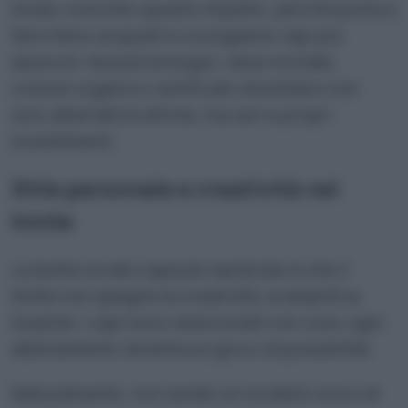
modo concreto questo impatto, perché porta a
fare meno acquisti e a scegliere capi più
durevoli: tessuti biologici, lana riciclata,
cotone organico certificato diventano non
solo alternative etiche, ma veri e propri
investimenti.
Stile personale e creatività nel
limite
La bellezza del capsule wardrobe è che il
limite non spegne la creatività, la amplifica.
Quando i capi sono selezionati con cura, ogni
abbinamento diventa un gioco di possibilità.
Naturalmente, non esiste un modello unico di