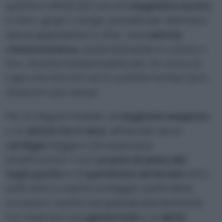
questa si affiancano alcune
magliette neutre
in nero, grigio o beige, pensate per alternarsi
senza appesantire lo stile. Una
camicia
classica bianca
, preferibilmente in cotone o
lino, diventa indispensabile per chi cerca un
capo che funzioni sia in contesti formali sia in
situazioni più casual.
Per le stagioni fredde, un
maglione semplice
o un
dolcevita in lana
, affiancato da un
cardigan
leggero che aiuta nelle
stratificazioni. E poi
un paio di jeans dal
taglio pulito
e un
pantalone sartoriale
sono
sufficienti a coprire la maggior parte delle
occasioni, mentre nel guardaroba femminile
non mancano una
gonna midi
e un
abito