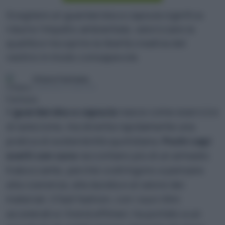
Scegliere un guardaroba a capsula significa
ridurre l’impatto ambientale, valorizzare la
qualità e riscoprire la libertà creativa del
vestirsi in modo consapevole.
Chiara Fantasia
Pubblicato il 15 set 2025
Il
guardaroba a capsula
nasce come esercizio
di selezione, ma diventa rapidamente una
pratica di sostenibilità quotidiana.
Pochi capi
scelti con cura
raccontano più di un armadio
traboccante, perché costringono a pensare
alla coerenza, alla durata e al valore dei
materiali. Il fast fashion, con i suoi ritmi
accelerati e i trend effimeri, ha portato a un