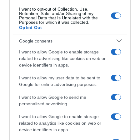
I want to opt-out of Collection, Use,
Retention, Sale, and/or Sharing of my
Personal Data that Is Unrelated with the
Purposes for which it was collected.
Opted Out
Ti consigliamo anche
Google consents
I want to allow Google to enable storage
related to advertising like cookies on web or
device identifiers in apps.
Tutti i modi per riciclare
Le unich
l’acqua del condizionatore
la pena 
I want to allow my user data to be sent to
Google for online advertising purposes.
I want to allow Google to send me
personalized advertising.
I want to allow Google to enable storage
related to analytics like cookies on web or
Managed by
Viasky
device identifiers in apps.