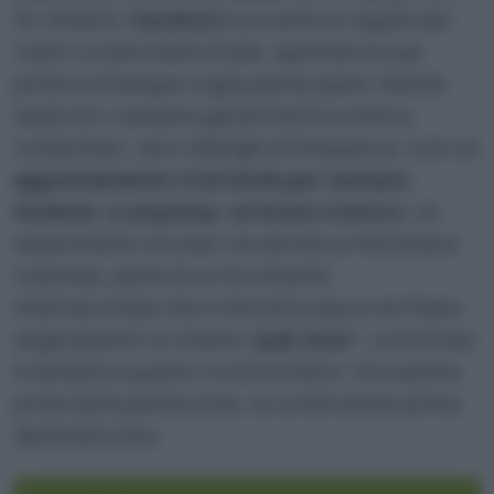
34, Milano).
Hardcoro
sovverte le regole del
canto corale tradizionale, aprendo le sue
porte a chiunque voglia partecipare. Niente
audizioni, nessuna gerarchia tra solisti e
comprimari, zero obblighi di frequenza: solo un
appuntamento ricorrente per cantare
insieme, a sorpresa, un brano iconico.
Un
esperimento sociale, ma anche un fenomeno
culturale, parte di un movimento
internazionale che in Nord Europa e nei Paesi
anglosassoni si chiama “
pub choir
”. La formula
è semplice quanto rivoluzionaria: l’inclusione
prima della perfezione, la condivisione prima
dell’esibizione.