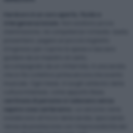
Hardcoro è un coro aperto, fluido e
intergenerazionale.
Non esistono prove
d’ammissione, né competenze richieste: basta
presentarsi, pagare un piccolo biglietto
d’ingresso per coprire le spese e lasciarsi
guidare da un maestro di canto,
accompagnato da un chitarrista, in una serata
che è rito collettivo prima ancora che evento
musicale. Ogni mese, in luoghi simbolici della
cultura milanese, come appunto Base,
centinaia di persone si radunano senza
sapere cosa canteranno
. La canzone viene
svelata solo all’inizio della serata, spezzando
l’ansia da prestazione con l’imprevedibilità del