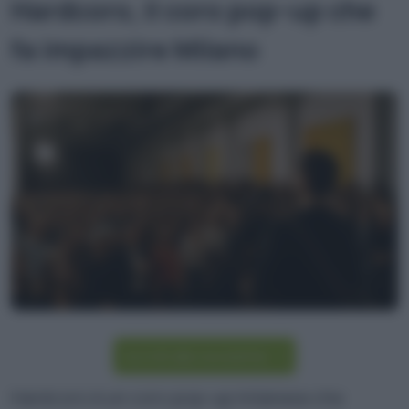
Hardcoro, il coro pop-up che
fa impazzire Milano
Iscriviti alla newsletter
Hardcoro è un coro pop-up milanese che