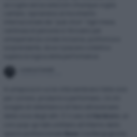
accoglie senza selezioni chiunque voglia
cantare, ispirandosi al movimento
internazionale dei "pub choir". Ogni mese,
centinaia di persone si ritrovano per
un’esperienza corale inclusiva, polifonica e
sorprendente, dove il piacere collettivo
supera la logica della performance.
Lorenza Fumelli
Pubblicato il 12 mag 2025
In un’epoca in cui le città sembrano fatte solo
per correre, produrre e performare, c’è chi
sceglie di rallentare e di farsi attraversare
dalla voce degli altri. È il caso di
Hardcoro
, un
coro pop-up nato a Milano all’interno dello
spazio polifunzionale
Base
(via Bergognone,