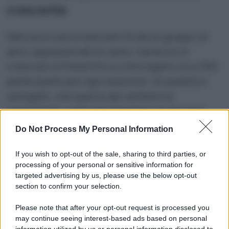
crescente
Nato poco più di due anni fa da un gruppo di
amici appassionati di canto, Hardcoro è
cresciuto in fretta fino a coinvolgere circa 300
partecipanti per ogni sessione. Un pubblico
variegato, che spazia dai ventenni ai
sessantenni, unito dal desiderio di lasciarsi
alle spalle la routine quotidiana per
Do Not Process My Personal Information
immergersi, almeno per una sera, in un canto
corale che non chiede nulla in cambio. Non c’è
If you wish to opt-out of the sale, sharing to third parties, or
processing of your personal or sensitive information for
obbligo di presenza, né vincoli di
targeted advertising by us, please use the below opt-out
appartenenza: chi c’è, c’è. E ogni volta è una
section to confirm your selection.
festa diversa, con nuove voci, nuove emozioni,
Please note that after your opt-out request is processed you
nuovi incastri armonici. Una comunità effimera,
may continue seeing interest-based ads based on personal