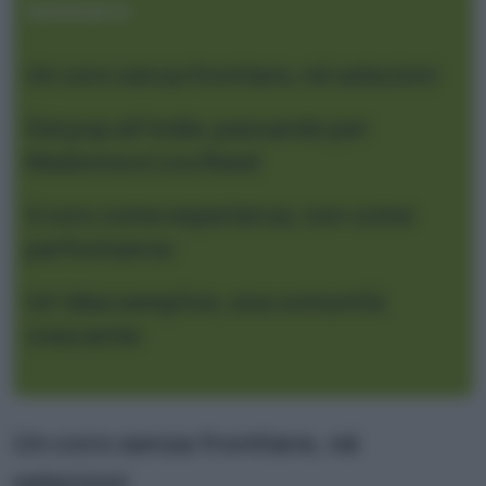
Sommario
Un coro senza frontiere, né selezioni
Dal pop all’indie, passando per
Madonna e Lou Reed
Il coro come esperienza, non come
performance
Un’idea semplice, una comunità
crescente
Un coro senza frontiere, né
selezioni