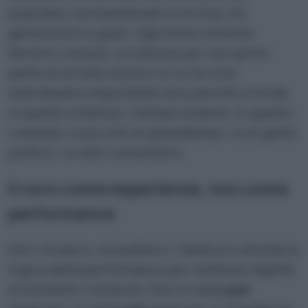
popolare, tra mainstream e nicchia, tra
generazioni e gusti. Ogni brano diventa
terreno comune, occasione per riscoprirsi
parte di un tutto sonoro in cui la voce
individuale è importante solo perché si fonde
in quella collettiva. Cantare insieme, in questo
contesto, è più che un passatempo: è un gesto
politico, un atto comunitario.
Il coro come esperienza, non come
performance
Non c’è palco, né pubblico: Hardcoro smonta la
logica della performance per restituire dignità
al momento condiviso. Non si canta
per