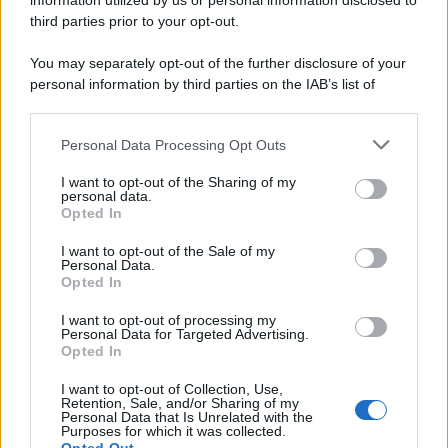
certo, ma reale. Perché la musica, quando è
information utilized by us or personal information disclosed to
third parties prior to your opt-out.
condivisa, non ha bisogno di radici per fiorire.
You may separately opt-out of the further disclosure of your
personal information by third parties on the IAB’s list of
tags:
eventi
downstream participants.
Personal Data Processing Opt Outs
This information may also be disclosed by us to third parties
on the IAB’s List of Downstream Participants that may further
I want to opt-out of the Sharing of my
disclose it to other third parties.
personal data.
Opted In
Please note that this website/app uses one or more Google
services and may gather and store information including but
I want to opt-out of the Sale of my
Personal Data.
not limited to your visit or usage behaviour. You may click to
Ti consigliamo anche
Opted In
grant or deny consent to Google and its third-party tags to
use your data for below specified purposes in below Google
I want to opt-out of processing my
consent section.
Personal Data for Targeted Advertising.
Opted In
Come pr
7 attività da fare con i
gatti dal
bambini prima che finisca
I want to opt-out of Collection, Use,
più a ris
Retention, Sale, and/or Sharing of my
l'estate
affronta
Personal Data that Is Unrelated with the
Purposes for which it was collected.