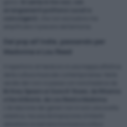
gioco.
Si canta in tre voci, con
arrangiamenti polifonici curati e
coinvolgenti
, che non escludono ma
amplificano il piacere dell’armonia.
Dal pop all’indie, passando per
Madonna e Lou Reed
Il repertorio di Hardcoro è una mappa affettiva
della cultura musicale contemporanea. Nelle
serate del coro si passa con nonchalance da
Britney Spears ai Guns N’ Roses, da Rihanna
a David Bowie, da Lou Reed a Madonna
.
L’ibridazione dei generi non è solo una scelta
estetica, ma una dichiarazione d’intenti:
abbattere le barriere tra musica colta e