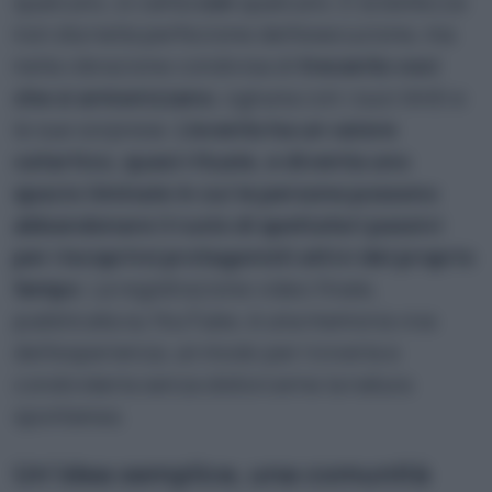
qualcuno, si canta
con
qualcuno. E la bellezza
non sta nella perfezione dell’esecuzione, ma
nella vibrazione condivisa di
trecento voci
che si armonizzano
, ognuna con i suoi limiti e
le sue sorprese.
L’evento ha un valore
catartico, quasi rituale, e diventa uno
spazio liminale in cui le persone possono
abbandonare il ruolo di spettatori passivi
per riscoprirsi protagonisti attivi del proprio
tempo
. La registrazione video finale,
pubblicata su YouTube, è una memoria viva
dell’esperienza, un modo per riviverla e
condividerla senza distorcerne la natura
spontanea.
Un’idea semplice, una comunità