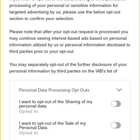
processing of your personal or sensitive information for
targeted advertising by us, please use the below opt-out
section to confirm your selection.
Questo contenuto è stato realizzato nel
Please note that after your opt-out request is processed you
rispetto dei principi di trasparenza e
may continue seeing interest-based ads based on personal
tracciabilità previsti dal Regolamento Europeo
information utilized by us or personal information disclosed to
third parties prior to your opt-out.
AI Act (2025). Tipo di contenuto: AI-assisted
You may separately opt-out of the further disclosure of your
personal information by third parties on the IAB’s list of
tags:
acqua
downstream participants.
Personal Data Processing Opt Outs
This information may also be disclosed by us to third parties
on the IAB’s List of Downstream Participants that may further
I want to opt-out of the Sharing of my
disclose it to other third parties.
personal data.
Opted In
Please note that this website/app uses one or more Google
services and may gather and store information including but
I want to opt-out of the Sale of my
Personal Data.
not limited to your visit or usage behaviour. You may click to
Ti consigliamo anche
Opted In
grant or deny consent to Google and its third-party tags to