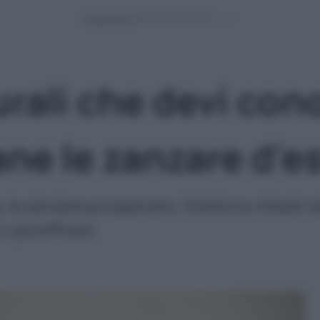
Powered by
urali che devi con
ane le zanzare d'e
i, le zanzare prosperano. Esistono rimedi na
i più efficaci.