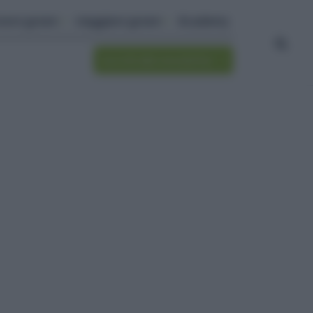
ivere green
viaggiare green
Academy
Iscriviti alla newsletter