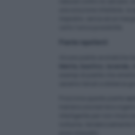
naturali contro le zanzare, l
una soluzione infallibile, l
impedire, senza alcun margin
certo l’unica possibilità.
Piante repellenti
Alcune piante aromatiche t
Menta, basilico, lavanda, 
esempi di piante che emettono
saranno tenuti a distanza gr
Posiziona queste piante
sul
maniera una barriera organica
intelligente per non rinuncia
notturne, tendenzialmente f
presi d’assalto.