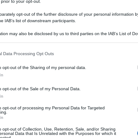
 prior to your opt-out.
rately opt-out of the further disclosure of your personal information by
he IAB’s list of downstream participants.
tion may also be disclosed by us to third parties on the IAB’s List of 
: rimedi naturali contro le zanzare
 that may further disclose it to other third parties.
 that this website/app uses one or more Google services and may gath
e zanzare reperibili in casa
l Data Processing Opt Outs
including but not limited to your visit or usage behaviour. You may click 
 to Google and its third-party tags to use your data for below specifi
rtante tra i rimedi naturali contro le
o opt-out of the Sharing of my personal data.
ogle consent section.
In
o opt-out of the Sale of my Personal Data.
In
a
to opt-out of processing my Personal Data for Targeted
ing.
In
 cima alla lista degli animali che preferiamo.
o opt-out of Collection, Use, Retention, Sale, and/or Sharing
e, le conosciamo ben poco. Vediamo qualche
ersonal Data that Is Unrelated with the Purposes for which it
lected.