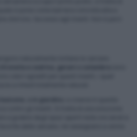
a zanzariera occupa il primo posto; si tratta di
a quale si pone come barriera concreta atta a
e d’errore, l’accesso agli insetti. Non è però
engono naturalmente lontane le zanzare.
citronella e cedrina, gerani o catambra
sono
 odori sgraditi per questi insetti, i quali
azie a rimedi totalmente naturali.
 balcone, o in giardino
, e creerai in questa
 contro gli insetti. Si tratta di una soluzione
re a godere degli spazi aperti nelle ore serali e
avorite dalle zanzare, né rassegnarsi a venire