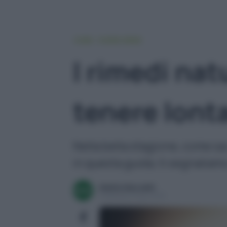
HOME
VIVERE GREEN
I rimedi nat
tenere lont
Nella bella stagione, come sa
in questa guida, ti segnaliamo 
Mattia Mezzetti
Pubblicato il 15 giu 2026