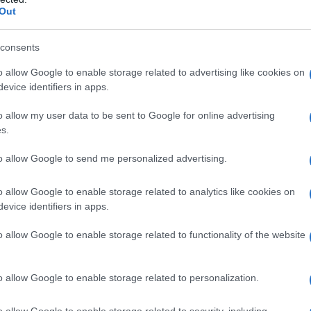
vita di questi insetti.
Out
 all’ordine dei ditteri e, nello specifico, alla
consents
no diverse specie di zanzare in tutto il mondo. Le
o allow Google to enable storage related to advertising like cookies on
delle specie Aedes, Culex e Anopheles. Solo la
evice identifiers in apps.
poiché il maschio si ciba di sostanze vegetali.
o allow my user data to be sent to Google for online advertising
i vita che comprende quattro fasi:
uovo, larva,
s.
no le uova in acqua o le adagiano su superfici
to allow Google to send me personalized advertising.
here o contenitori colmi d’acqua. Questo
larve fuoriuscite dalle uova si nutrono di
o allow Google to enable storage related to analytics like cookies on
l’acqua.
evice identifiers in apps.
o allow Google to enable storage related to functionality of the website
 n’è un’altra intermedia tra uovo e zanzara
l suo sviluppo sotto forma di pupa e, infine, si
o allow Google to enable storage related to personalization.
o allow Google to enable storage related to security, including