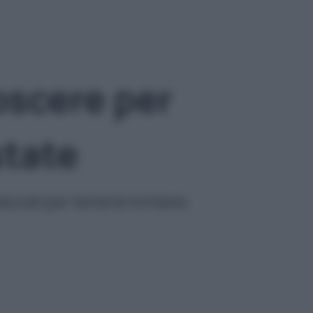
oscere per
state
turali per tenerle lontane: