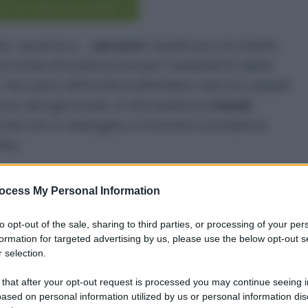
scriviti alla newsletter
ole, vacanze e…
zanzare
! Questi piccoli insetti,
 fonte di frustrazione per l’umanità fin dalla
 facciamo difficoltà a difenderci dai loro assalti
tizia, ad ogni modo, è che esistono
rimedi
che non ci obbligano a ricorrere a sostanze
nte.
o vita a numerosi repellenti e prodotti mirati a
ocess My Personal Information
e dalla nostra pelle – e dal nostro sangue – ma
n considerazione l’impatto ambientale. Numerosi
to opt-out of the sale, sharing to third parties, or processing of your per
amo trovare sugli scaffali, infatti, non sono
formation for targeted advertising by us, please use the below opt-out s
 selection.
o sempre bene le etichette
: i rimedi naturali
sia a noi, sia al Pianeta.
 that after your opt-out request is processed you may continue seeing i
ased on personal information utilized by us or personal information dis