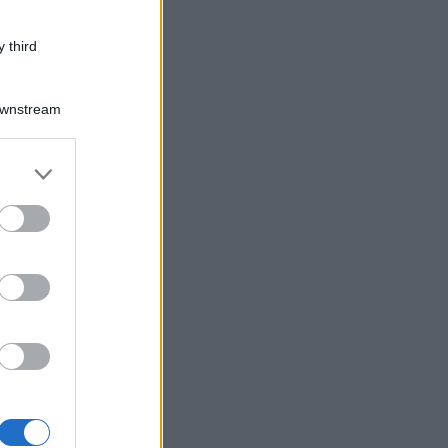
 third
Downstream
er and store
to grant or
ed purposes