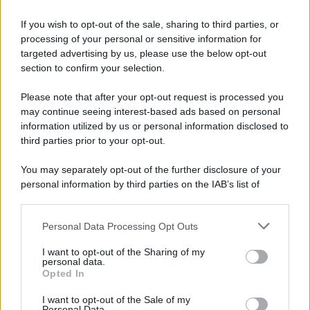
indesiderato non avviene dall’oggi al domani,
ma con le giuste strategie e molta pazienza,
If you wish to opt-out of the sale, sharing to third parties, or
processing of your personal or sensitive information for
ogni cane può imparare a gestire meglio il
targeted advertising by us, please use the below opt-out
proprio abbaio. Comprendere le motivazioni
section to confirm your selection.
che lo spingono ad abbaiare e intervenire in
Please note that after your opt-out request is processed you
modo positivo e mirato porta a risultati
may continue seeing interest-based ads based on personal
duraturi, migliorando la convivenza e il
information utilized by us or personal information disclosed to
third parties prior to your opt-out.
benessere di tutti.
You may separately opt-out of the further disclosure of your
personal information by third parties on the IAB’s list of
tags:
cani
downstream participants.
Personal Data Processing Opt Outs
This information may also be disclosed by us to third parties
on the IAB’s List of Downstream Participants that may further
I want to opt-out of the Sharing of my
disclose it to other third parties.
personal data.
Opted In
Please note that this website/app uses one or more Google
services and may gather and store information including but
I want to opt-out of the Sale of my
Personal Data.