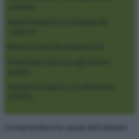
coerenti
Addestramento al comando del
“silenzio”
Ridurre l’ansia da separazione
Desensibilizzazione agli stimoli
esterni
Quando rivolgersi a un educatore
cinofilo
Comprendere le cause dell’abbaio