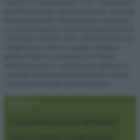
vive con lui, ma anche per i vicini. Il problema si
amplifica quando il cane rimane solo: l’ansia da
separazione e altri fattori possono scatenare
un comportamento che sembra impossibile da
controllare. Esistono, però, metodi efficaci per
insegnare al tuo amico a quattro zampe a
gestire meglio le sue emozioni e ridurre
l’abbaio eccessivo. La chiave è un approccio
costante, basato sul rinforzo positivo e sulla
comprensione delle cause scatenanti.
Sommario
Comprendere le cause dell’abbaio
Cane che abbaia: bisogna essere