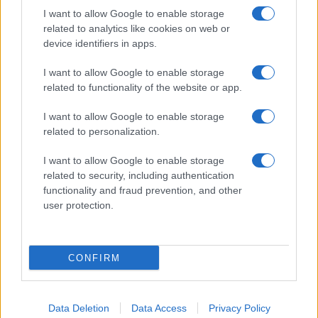
I want to allow Google to enable storage
related to analytics like cookies on web or
device identifiers in apps.
I want to allow Google to enable storage
related to functionality of the website or app.
I want to allow Google to enable storage
related to personalization.
Iscriviti alla newsletter
I want to allow Google to enable storage
related to security, including authentication
Portare il gatto in vacanza non è sempre la
functionality and fraud prevention, and other
user protection.
scelta migliore. Essendo un animale molto
legato al territorio, spesso vive con meno
stress restando a casa, seguito da un cat
CONFIRM
sitter o da una persona di fiducia. Se invece
viaggia con voi, è importante prepararlo e
Data Deletion
Data Access
Privacy Policy
organizzare tutto con attenzione.