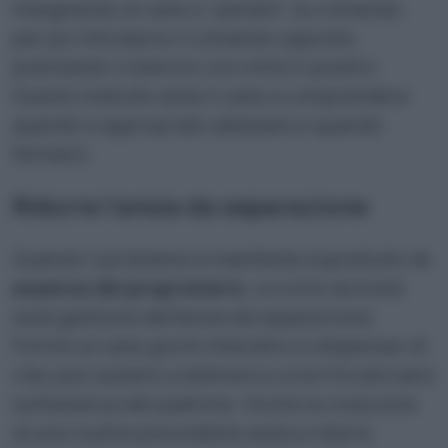
insegnando al cane a “parlare” su comando,
per poi introdurre il comando opposto,
premiando il silenzio con rinforzi positivi.
Questo metodo aiuta il cane a comprendere
quando è appropriato abbaiare e quando
fermarsi.
Ridurre l’ansia da separazione
Quando il problema si manifesta soprattutto i
n
assenza del proprietario
, occorre lavorare
sulla gestione dell’ansia da separazione.
Fornire al cane giochi interattivi e dispenser di
cibo può aiutarlo a distrarsi e a non focalizzarsi
sull’assenza del padrone. Anche la creazione
di una routine prevedibile aiuta a ridurre