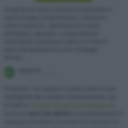
Insegnare al cane a smettere di abbaiare in
casa richiede comprensione, coerenza e
rinforzo positivo. Identificare la causa
dell’abbaio, ignorare i comportamenti
indesiderati, premiare il silenzio e ridurre
l’ansia da separazione sono strategie
efficaci.
Redazione
Pubblicato il 24 feb 2025
Diciamolo: non sempre il nostro cane è il più
intelligente del vicinato (a tal proposito, qui
trovate le
10 razze di cani più intelligenti
).
Avere un
cane che abbaia
incessantemente in
casa può diventare una sfida non solo per chi