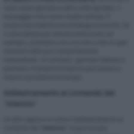
cane viene ignorato e altre volte sgridato, il
messaggio che riceve risulta confuso. È
essenziale stabilire una strategia coerente. Se
il cane abbaia per attirare attenzione, ad
esempio, premiarlo con coccole o cibo in quei
momenti rafforza il comportamento
indesiderato. Al contrario, ignorare l’abbaio e
premiare i momenti di silenzio può aiutare a
ridurre il problema nel tempo.
Addestramento al comando del
“silenzio”
Un altro approccio utile è l’addestramento al
comando del
“silenzio”.
Si può iniziare