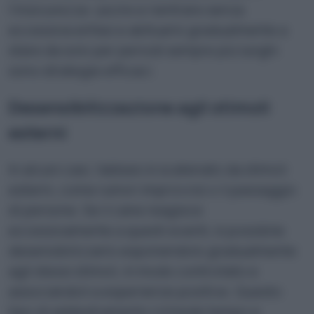
l’insicurezza: uscire e rientrare senza
eccessiva enfasi e abituarlo gradualmente a
stare da solo per periodi sempre più lunghi
sono strategie efficaci.
Desensibilizzazione agli stimoli
esterni
In alcuni casi, l’abbaio è scatenato da stimoli
esterni, come rumori improvvisi o il passaggio
di persone. Se il cane reagisce
eccessivamente a questi eventi, è possibile
desensibilizzarlo esponendolo gradualmente
agli stessi stimoli, in modo controllato e
associandoli a esperienze positive. Questo
tipo di addestramento richiede tempo e