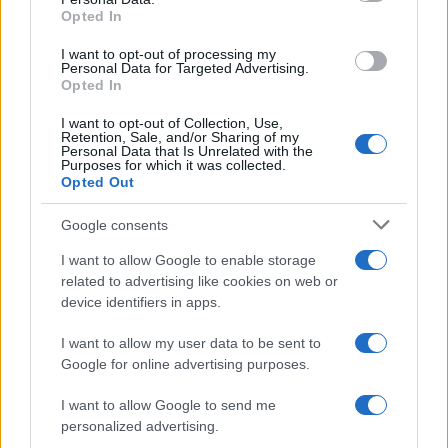
not limited to your visit or usage behaviour. You may click to
Ti consigliamo anche
Opted In
grant or deny consent to Google and its third-party tags to
use your data for below specified purposes in below Google
I want to opt-out of processing my
consent section.
Personal Data for Targeted Advertising.
Opted In
Portare il gatto in vacanza
Cani e g
non è sempre la scelta
sangue: 
I want to opt-out of Collection, Use,
Retention, Sale, and/or Sharing of my
giusta
rivoluzio
Personal Data that Is Unrelated with the
Purposes for which it was collected.
Opted Out
Google consents
HOME
VIVERE GREEN
PETS
I want to allow Google to enable storage
related to advertising like cookies on web or
Portare il gatto in vacanza
device identifiers in apps.
non è sempre la scelta giusta
I want to allow my user data to be sent to
Google for online advertising purposes.
I want to allow Google to send me
personalized advertising.