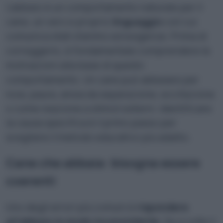
L’abbaio è un comportamento naturale per il
cane, un vero e proprio
linguaggio
con cui
comunica stati d’animo ed esigenze. Prima di
correggerlo, è fondamentale comprendere le
motivazioni alla base di questo
comportamento. Un cane può abbaiare per
noia, paura, ansia da separazione, eccitazione
o come reazione a stimoli esterni. Identificare
la causa specifica è il primo passo per
scegliere il metodo educativo più adatto.
Cane che abbaia: bisogna essere
coerenti
Uno degli errori più comuni è
rispondere
all’abbaio in modo inconsistente
. Se a volte il