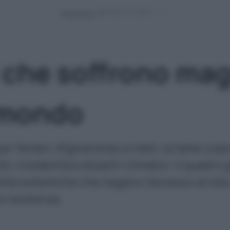
Powered by
i che soffrono m
 mondo
r Yemen, Afghanistan e Haiti, la fame colpis
ti, instabilità e disastri climatici. Il quadr
ità sistemiche che negano l’accesso al cibo
e resilienza.