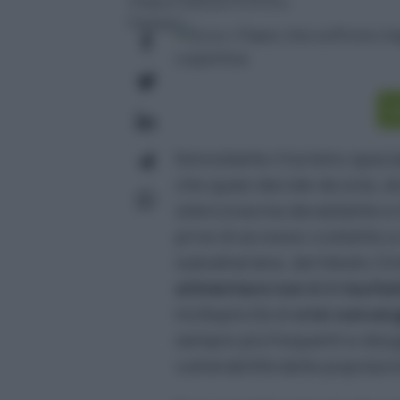
Pubblicato il 16 ott 2025
I
Nonostante il turismo spazial
che quasi decide da sola, a
silenziosa ma devastante e 
prive di accesso costante a 
subsahariana, del Medio Orie
alimentare non è il risultat
molteplicità di
crisi conver
sempre più frequenti e dis
vulnerabilità delle popolazio