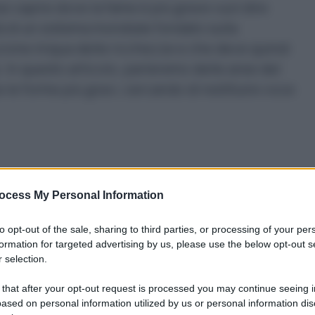
i capire dove la fame è più grave vuol dire
tà di un sistema mondiale fondato sulla
zione iniqua delle ricchezze e che deve quindi
. In questo articolo, parleremo delle aree del
le forme più gravi, cercando di restituire voce
ocess My Personal Information
ca del Congo
to opt-out of the sale, sharing to third parties, or processing of your per
formation for targeted advertising by us, please use the below opt-out s
 selection.
 that after your opt-out request is processed you may continue seeing i
ased on personal information utilized by us or personal information dis