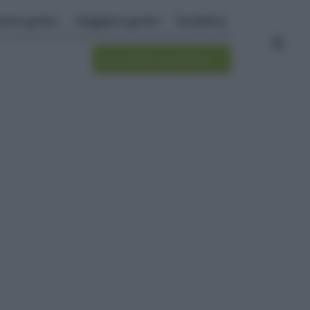
ivere green
viaggiare green
Academy
Iscriviti alla newsletter