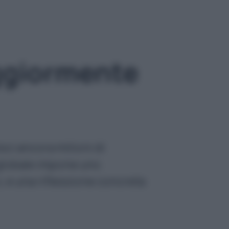
aggiormente
ci ancora milioni di
o globale impone uno
, e una riflessione concreta