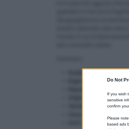
Ecco perché oggi più che ma
guardare in faccia le fragili
disuguaglianza e la distribu
essere ripensato alla radice
mondo in cui la fame assume 
alle comunità colpite.
Sommario
Sudan e Sud Sudan
Nigeria
Do Not Pr
Repubblica Democrati
If you wish 
Afghanistan
sensitive in
Yemen
confirm your
Gaza
Please note
Haiti
based ads b