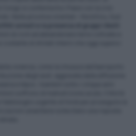
Congo si conferma tra i Paesi con la crisi
do. Nelle province orientali – Nord Kivu, Sud
nflitti armati e la presenza di gruppi ribelli
ni di civili ad abbandonare terre coltivate e
 costante di sfollati interni che oggi supera i
della violenza, come la chiusura dell’aeroporto
ibuzione degli aiuti, aggravata dalla diffusione
aria e Mpox. I bambini sotto i cinque anni
 milioni soffrono di malnutrizione acuta. Il World
fabbisogno urgente di fondi per proseguire le
izzazioni umanitarie sollecitano una risposta
dinata.