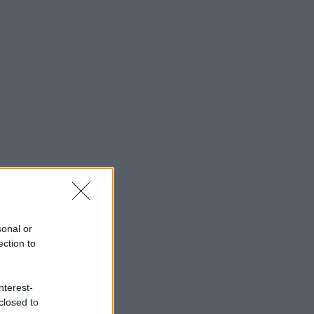
sonal or
ection to
nterest-
closed to