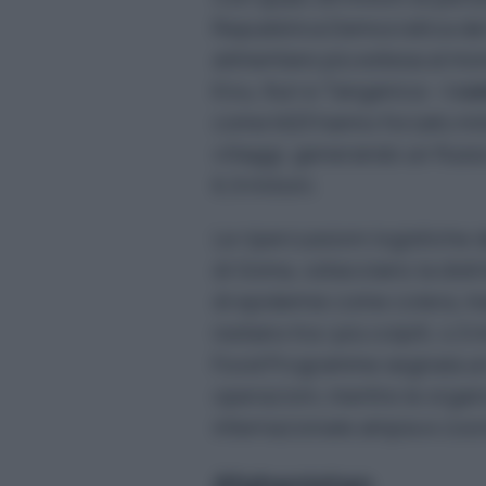
Repubblica Democratica del 
alimentare più estesa al mon
Kivu, Ituri e Tanganica –
i co
come M23 hanno forzato milio
villaggi, generando un flusso
6,9 milioni.
Le ripercussioni logistiche 
di Goma, ostacolano la distr
di epidemie come colera, mal
restano tra i più colpiti, 4,5
Food Programme segnala un 
operazioni, mentre le organ
internazionale ampia e coor
Afghanistan