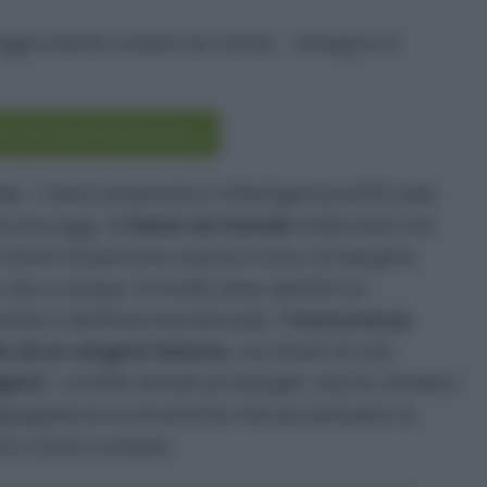
scriviti alla newsletter
e, i robot umanoidi e l’intelligenza artificiale
ncora oggi, la
fame nel mondo
resta una crisi
milioni di persone sopravvivono al margine,
cibo e acqua. In molte aree dell’Africa
nte e dell’Asia meridionale,
l’insicurezza
o di un singolo fattore,
ma l’esito di una
genti
: conflitti armati prolungati, shock climatici
uguaglianze economiche che accentuano la
ni rurali e urbane.