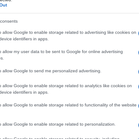
o da una violenza onnipresente. Il lavoro di
Out
ogramme e Save the Children resta vitale, ma il
sta globale che non sia solo emergenziale, ma
consents
tura sistemica che ha reso il cibo un bene
o allow Google to enable storage related to advertising like cookies on
 persone.
evice identifiers in apps.
o allow my user data to be sent to Google for online advertising
s.
to allow Google to send me personalized advertising.
n Nigeria vivono in condizioni di insicurezza
o allow Google to enable storage related to analytics like cookies on
armante che riguarda
5,4 milioni di bambini a
evice identifiers in apps.
cuta
. Tra questi, quasi due milioni potrebbero
o allow Google to enable storage related to functionality of the website
ve, capace di compromettere il sistema
anche le infezioni più comuni. Il nucleo della
o allow Google to enable storage related to personalization.
est del Paese, dove violenze jihadiste, scontri
ano ogni forma di stabilità economica e sociale.
o allow Google to enable storage related to security, including