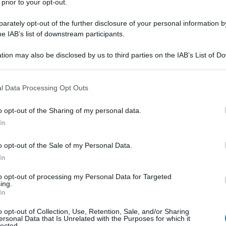
 prior to your opt-out.
rately opt-out of the further disclosure of your personal information by
he IAB’s list of downstream participants.
to le soglie d’allarme, trasformandosi in una
tastrofica
”. Oltre metà della popolazione
tion may also be disclosed by us to third parties on the IAB’s List of 
 that may further disclose it to other third parties.
tare acuta, mentre oltre 637.000 persone sono
ia. Il conflitto armato esploso nell’aprile 2023 ha
 that this website/app uses one or more Google services and may gath
l Data Processing Opt Outs
including but not limited to your visit or usage behaviour. You may click 
migliaia di morti, milioni di sfollati, rotte
 to Google and its third-party tags to use your data for below specifi
o opt-out of the Sharing of my personal data.
mi agricoli cancellati. A questo scenario già
ogle consent section.
In
idemia di colera che ha colpito oltre 100.000
o opt-out of the Sale of my Personal Data.
In
nta con una crisi alimentare di proporzioni
to opt-out of processing my Personal Data for Targeted
 la violenza diffusa e la povertà cronica
ing.
In
 bambini sotto i cinque anni
verso la
re i fondi per l’assistenza si riducono, l’accesso
o opt-out of Collection, Use, Retention, Sale, and/or Sharing
ersonal Data that Is Unrelated with the Purposes for which it
lected.