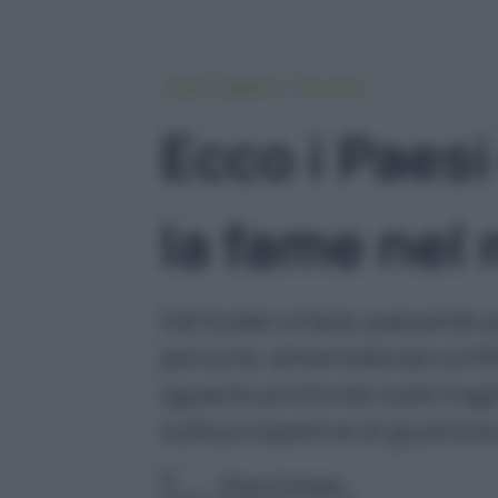
HOME
AMBIENTE
POLITICA
Ecco i Paes
la fame nel
Dal Sudan a Gaza, passando pe
persone, alimentata da conflit
sguardo profondo sulle fragil
sulle prospettive di giustizia 
Chiara Fantasia