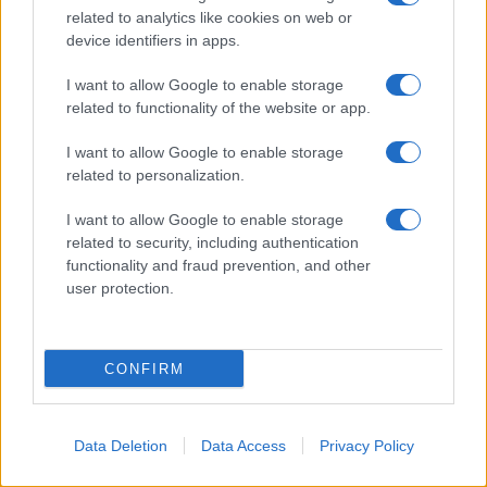
related to analytics like cookies on web or
device identifiers in apps.
I want to allow Google to enable storage
related to functionality of the website or app.
I want to allow Google to enable storage
related to personalization.
I want to allow Google to enable storage
related to security, including authentication
functionality and fraud prevention, and other
user protection.
CONFIRM
Data Deletion
Data Access
Privacy Policy