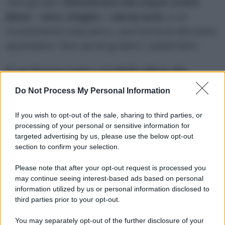
i più giovani.
Dimostrare che si può vivere
bene — anzi, meglio — senza auto
, è un
investimento educativo, una forma di attivismo
quotidiano. Non serve gridarlo: basta farlo.
E se fosse solo un’abitudine da
rompere?
Do Not Process My Personal Information
Molti usano l’auto per abitudine, non per reale
If you wish to opt-out of the sale, sharing to third parties, or
processing of your personal or sensitive information for
necessità. Una settimana senza guidare può
targeted advertising by us, please use the below opt-out
rivelare una geografia urbana diversa, nuove
section to confirm your selection.
soluzioni, alternative ignorate. Come per tutte
Please note that after your opt-out request is processed you
le dipendenze, il primo passo è provare a farne
may continue seeing interest-based ads based on personal
a meno. E scoprire che, alla fine, si respira
information utilized by us or personal information disclosed to
third parties prior to your opt-out.
meglio.
You may separately opt-out of the further disclosure of your