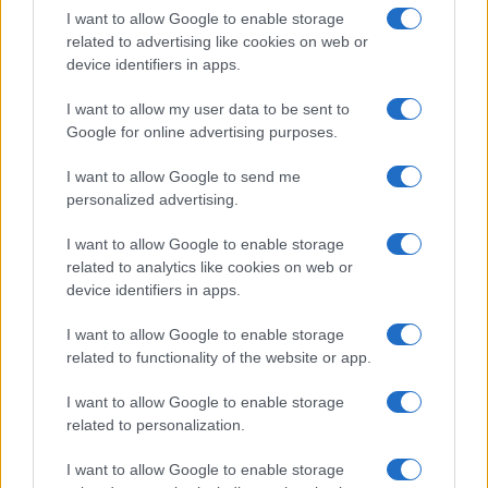
I want to allow Google to enable storage
related to advertising like cookies on web or
device identifiers in apps.
I want to allow my user data to be sent to
Managed by
Viasky
Google for online advertising purposes.
P.iva IT10840101009
I want to allow Google to send me
personalized advertising.
news
ambiente
I want to allow Google to enable storage
vivere green
related to analytics like cookies on web or
device identifiers in apps.
viaggiare green
Academy
I want to allow Google to enable storage
related to functionality of the website or app.
Home
I want to allow Google to enable storage
Contatti
related to personalization.
Autori
I want to allow Google to enable storage