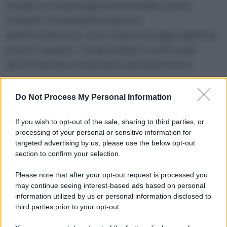
isolato in un’emergenza mondiale rischia
soltanto di alimentare paura e
disinformazione. Fare chiarezza oggi significa
proprio questo: comprendere i rischi reali
senza lasciarsi trascinare dall’allarmismo.
A proposito di COVID, abbiamo fatto
un
Do Not Process My Personal Information
approfondimento sulla situazione a sei anni di
distanza dalla pandemia.
If you wish to opt-out of the sale, sharing to third parties, or
processing of your personal or sensitive information for
targeted advertising by us, please use the below opt-out
section to confirm your selection.
Questo contenuto è stato realizzato nel
Please note that after your opt-out request is processed you
rispetto dei principi di trasparenza e
may continue seeing interest-based ads based on personal
tracciabilità previsti dal Regolamento Europeo
information utilized by us or personal information disclosed to
third parties prior to your opt-out.
AI Act (2025). Tipo di contenuto: AI-assisted