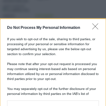
vivere green
Le abilità che stanno
scomparendo nel mondo moderno
Do Not Process My Personal Information
If you wish to opt-out of the sale, sharing to third parties, or
processing of your personal or sensitive information for
ambiente
targeted advertising by us, please use the below opt-out
Schiavitù: i Paesi dove esiste
section to confirm your selection.
ancora
Please note that after your opt-out request is processed you
may continue seeing interest-based ads based on personal
information utilized by us or personal information disclosed to
third parties prior to your opt-out.
vivere green
Slow Clubbing: arriva anche in
You may separately opt-out of the further disclosure of your
Italia un nuovo modo di fare festa
personal information by third parties on the IAB’s list of
downstream participants.