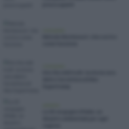
preoccupanti
vivere green
Metodo Montessori: che cos'è e
come funziona
vivere green
Into the wild truth: la storia vera
dietro l'avventura di Alex
Supertramp
ambiente
Le 20 vergogne d’Italia: un
disastro ambientale per ogni
regione