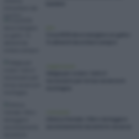
bambini
pets
Cosa NON deve mangiare un gatto:
14 alimenti da evitare sempre
viaggiare green
Valigia per sciare: tutto il
necessario per la tua vacanza in
montagna
vivere green
L’Amica Geniale, il libro da leggere
assolutamente durante le vacanze