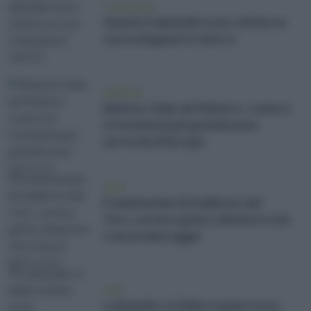
vivere green
Queste 9 abitudini sono ottime se
vuoi sviluppare il cancro
ambiente
Almeria, il Mar de Plástico: come si
è formata la più grande area
serricola d’Europa
news
Frankenstein di Guillermo del
Toro: un inno gotico all’amore che
crea (e distrugge)
news
Ludopatia: in Italia i numeri sono