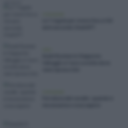
vivere green
Le 7 regole per vivere fino a 140
anni secondo ChatGPT
news
Asahi Ryokan in Giappone:
l'alloggio a 1 euro a notte dove
vieni ripreso h24
vivere green
Ferratura del cavallo: quando è
necessaria e cosa sapere