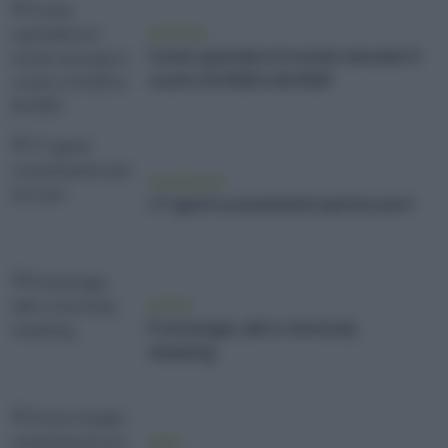
ambiente
Come spendere in modo sensato il
vostro 5x1000 e 8x1000
vivere green
I 17 gesti scaramantici più bizzarri
politica
Frenologia, altro che body
shaming
news