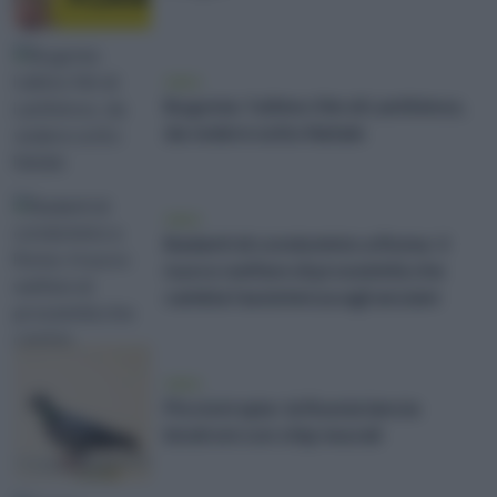
news
Bugonia: l’ultimo film di Lanthimos,
da vedere sotto Natale
news
Badanti di condominio a Roma: il
nuovo welfare di prossimità che
cambia l’assistenza agli anziani
news
Piccioni spia: la Russia lancia
biodroni con chip neurali