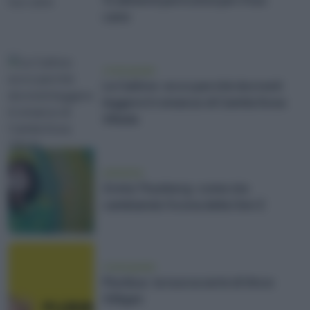
14 alimenti pericolosi per il tuo
cane
vivere green
Le Cattive: ecco perché dovresti
leggere il romanzo di Camila Sosa
Villada
ambiente
Greta Thunberg: come sta
cambiando l'icona della Gen Z
vivere green
Pluribus: la nuova serie di Vince
Gilligan