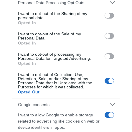
Personal Data Processing Opt Outs
This information may also be disclosed by us to third parties
on the IAB’s List of Downstream Participants that may further
I want to opt-out of the Sharing of my
4
disclose it to other third parties.
personal data.
5
Opted In
Please note that this website/app uses one or more Google
6
services and may gather and store information including but
I want to opt-out of the Sale of my
7
Personal Data.
not limited to your visit or usage behaviour. You may click to
Opted In
grant or deny consent to Google and its third-party tags to
8
use your data for below specified purposes in below Google
9
I want to opt-out of processing my
consent section.
Personal Data for Targeted Advertising.
10
Opted In
11
I want to opt-out of Collection, Use,
12
Retention, Sale, and/or Sharing of my
Personal Data that Is Unrelated with the
13
Purposes for which it was collected.
Opted Out
Google consents
I want to allow Google to enable storage
related to advertising like cookies on web or
device identifiers in apps.
Managed by
Viasky