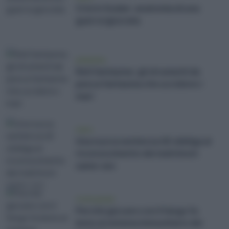
Crisi in Sudan: anatomia di una
guerra ignorata
ambiente
Reti fantasma: gli strumenti da
pesca fantasma che uccidono i
mari
news
Una nuova sentenza UE obbliga al
riconoscimento dei matrimoni
same-sex
vivere green
Perché giocare con il fango fa
bene al sistema immunitario dei