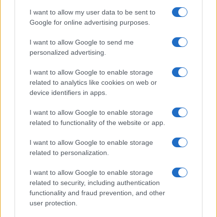
I want to allow my user data to be sent to
P.iva IT10840101009
Google for online advertising purposes.
news
I want to allow Google to send me
ambiente
personalized advertising.
vivere green
I want to allow Google to enable storage
viaggiare green
related to analytics like cookies on web or
Academy
device identifiers in apps.
I want to allow Google to enable storage
Home
related to functionality of the website or app.
Contatti
I want to allow Google to enable storage
Autori
related to personalization.
Cookie Policy
Privacy Policy
I want to allow Google to enable storage
related to security, including authentication
Dichiarazione di accessibilità
functionality and fraud prevention, and other
user protection.