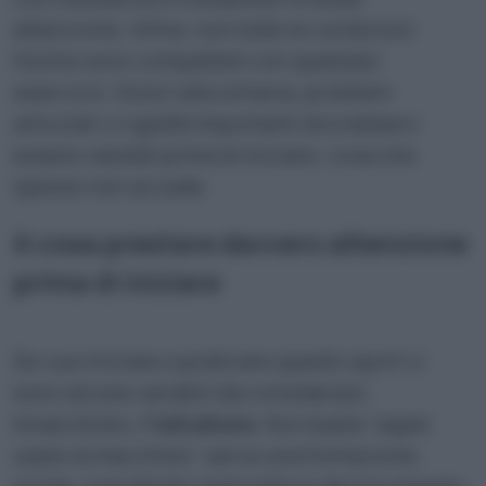
attenzione. Infine, non tutte le condizioni
fisiche sono compatibili con qualsiasi
esercizio. Dolori alla schiena, problemi
articolari o rigidità importanti dovrebbero
essere valutati prima di iniziare, cosa che
spesso non accade.
A cosa prestare davvero attenzione
prima di iniziare
Se vuoi iniziare a praticare questo sport ci
sono alcune variabili da considerare.
Innanzitutto,
l’istruttore
. Non basta “saper
usare la macchina”: serve una formazione