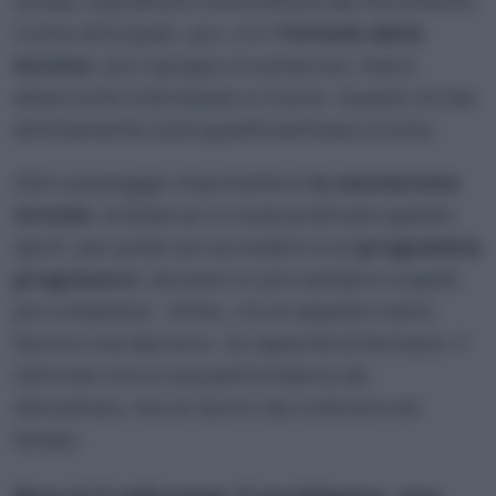
solida, soprattutto nella lettura del movimento.
Come anticipato, poi, c’è il
formato della
lezione
: più il gruppo è numeroso, meno
attenzione individuale si riceve. Questo incide
direttamente sulla qualità dell’esecuzione.
Altro passaggio importante è
la valutazione
iniziale
, la base se si vuole praticare questo
sport, per poter poi accedere a un
programma
progressivo
, da esercizi più semplici a quelli
più complessi. Infine, c’è un aspetto meno
tecnico ma decisivo: la capacità di fermarsi. Il
reformer non è una performance da
dimostrare, ma un lavoro da costruire nel
tempo.