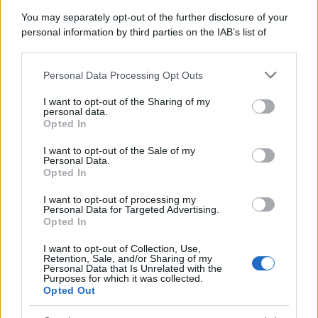
You may separately opt-out of the further disclosure of your
personal information by third parties on the IAB’s list of
Come proteggere cani e
downstream participants.
Il beaut
gatti dal caldo: gli animali
chi vuol
più a rischio e i consigli per
più sost
Personal Data Processing Opt Outs
This information may also be disclosed by us to third parties
affrontare l'estate
on the IAB’s List of Downstream Participants that may further
I want to opt-out of the Sharing of my
disclose it to other third parties.
personal data.
Opted In
Please note that this website/app uses one or more Google
HOME
VIVERE GREEN
PETS
services and may gather and store information including but
I want to opt-out of the Sale of my
Personal Data.
not limited to your visit or usage behaviour. You may click to
Opted In
Come proteggere cani e gatti
grant or deny consent to Google and its third-party tags to
use your data for below specified purposes in below Google
I want to opt-out of processing my
dal caldo: gli animali più a
consent section.
Personal Data for Targeted Advertising.
Opted In
rischio e i consigli per
I want to opt-out of Collection, Use,
Retention, Sale, and/or Sharing of my
affrontare l'estate
Personal Data that Is Unrelated with the
Purposes for which it was collected.
Opted Out