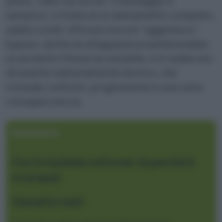
piene, video sui social. Il messaggio è
semplice: si tratta di un allenamento completo,
adatto a tutti, efficace ma non “aggressivo”.
Eppure, anche se all’apparenza sembrerebbe
un prodotto fitness accessibile, è in realtà uno
strumento estremamente tecnico, che
richiede controllo, progressione e una certa
consapevolezza.
Sommario
Cos’è il pilates reformer (e perché è
ovunque)
I benefici reali