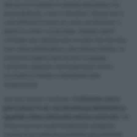
deciso di investire in questa disciplina, tra
studi dedicati, corsi e istruttori. Ma se non è
così difficile trovare un corso di reformer, il
punto è come vi si accede. Questo sport
richiede una valutazione iniziale che talvolta
non viene effettuata e, allo stesso tempo, la
scelta di organizzare lezioni in gruppi
numerosi (spesso necessaria per motivi
economici) tende a standardizzare
l’esperienza.
Qui sta il punto centrale.
Il reformer non è
pericoloso in sé, ma diventa problematico
quando viene utilizzato senza controllo
. Se
la tecnica non è perfettamente eseguita
rischia di accentuare problemi già esistenti.