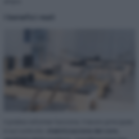
ampio.
I benefici reali
Il pilates reformer funziona. Il lavoro principale
è sul controllo
: stabilizzazione del core,