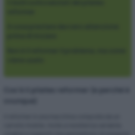
I rischi sottovalutati del pilates
reformer
A cosa prestare davvero attenzione
prima di iniziare
Non è il reformer il problema, ma come
viene usato
Cos’è il pilates reformer (e perché è
ovunque)
Il reformer è una macchina composta da un
carrello mobile, molle a resistenza variabile,
cinghie e supporti che permettono di eseguire