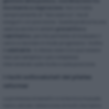
gestione della postura, coordinazione tra
movimento e respirazione
. Non si tratta
semplicemente di “fare esercizi”, ma di
eseguirli con precisione. Questa pratica ha una
valenza anche in ambito
preventivo o
riabilitativo
, perché permette di modulare il
carico e lavorare in modo progressivo. Inoltre,
è
adattabile
: lo stesso esercizio può essere
reso più semplice o più complesso
intervenendo sulle molle e sulla posizione.
I rischi sottovalutati del pilates
reformer
La promessa di benefici e la tecnica inusuale
hanno attirato l’attenzione di molti che hanno