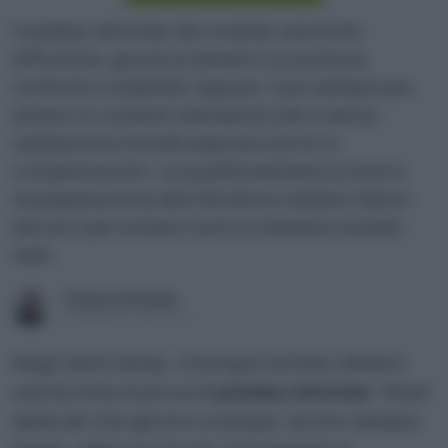
Il pilates reformer sta vivendo una forte
diffusione, grazie ai benefici su postura,
controllo e stabilità. Eppure, l’uso sempre più
esteso in contesti standardizzati e senza
valutazione iniziale espone a errori e
compensazioni. La qualità dell’esecuzione e
la preparazione dell’istruttore restano fattori
decisivi per evitare rischi e ottenere risultati
reali.
Chiara Fantasia
Pubblicato il 1 apr 2026
Negli ultimi tempi, chiunque ha fatto almeno
una lezione di prova di
pilates reformer
. Studi
dedicati che aprono ovunque, lezioni sempre