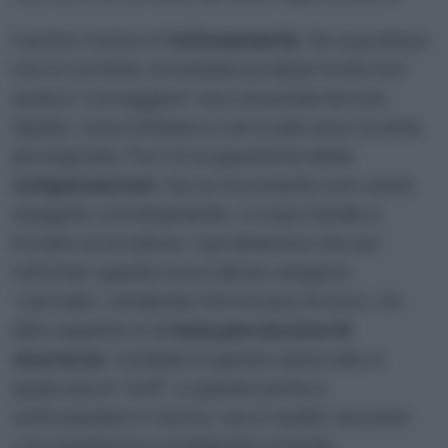
Il primo rischio è
l’allineamento
. Se la postura
non è corretta, la resistenza delle molle non
aiuta a “correggere” ma consolida l’errore.
Spalle, zona lombare e cervicale sono le aree
più esposte. Poi c’è la questione delle
compensazioni
. Se un movimento non viene
eseguito correttamente, il corpo tende a
trovare scorciatoie. Il problema è che sul
reformer queste scorciatoie vengono
“caricate”, rendendo l’errore più incisivo. Un
altro aspetto è la
falsa percezione di
sicurezza
. Il pilates è spesso associato a
qualcosa di “soft”, e questo porta a
sottovalutare il rischio, ma in realtà, lavorare
con resistenze e instabilità richiede