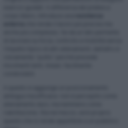
esercizi guidati. A differenza del pilates a
corpo libero, introduce una
resistenza
esterna
che rende il lavoro più preciso ma
anche più complesso. Se da un lato permette
di lavorare su forza, controllo e mobilità senza
l’impatto tipico di altri allenamenti, dall’altro è
visivamente “pulito” perché prevede
movimenti lenti, lineari, facilmente
condivisibili.
A questo si aggiunge un posizionamento
ambiguo ma efficace: non è percepito come
allenamento duro, ma nemmeno come
riabilitazione. Sta nel mezzo, ed è proprio
questo che lo rende appetibile a un pubblico