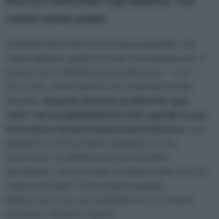
Non è il reformer il problema, ma
come viene usato
Il pilates reformer non è sopravvalutato, ma
viene spesso usato in modo inconsapevole. Il
punto non è stabilire se sia efficace — lo è —
ma come viene inserito nel sistema fitness
attuale.
Quando diventa un’attività “per
tutti” senza adattamenti reali, perde la sua
funzione e diventa qualcosa di diverso
: una
sequenza di movimenti eseguiti su una
macchina. La differenza non sta nello
strumento, ma nel livello di attenzione con cui
viene utilizzato. Ed è proprio questa
attenzione che, nel momento in cui il trend
accelera, tende a ridursi.