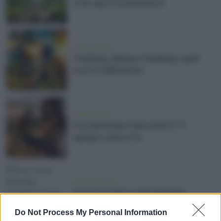
a far sport in primavera
vivere green
Trekking, Hiking e Climbing: quali
sono le differenze
vivere green
Vuoi diventare falconiere? Ti
spiego come si fa
alimentazione
Ecco cosa dovresti mangiare
prima di allenarti
Do Not Process My Personal Information