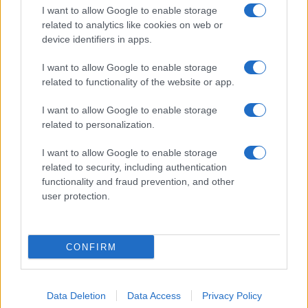
I want to allow Google to enable storage
viaggiare green
related to analytics like cookies on web or
Academy
device identifiers in apps.
I want to allow Google to enable storage
Home
related to functionality of the website or app.
Contatti
I want to allow Google to enable storage
Autori
related to personalization.
Cookie Policy
Privacy Policy
I want to allow Google to enable storage
related to security, including authentication
Dichiarazione di accessibilità
functionality and fraud prevention, and other
user protection.
CONFIRM
© 2024 - 2026 Copyright
Data Deletion
Data Access
Privacy Policy