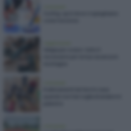
vivere green
Curling: qui è dove vi spieghiamo
come funziona
viaggiare green
Valigia per sciare: tutto il
necessario per la tua vacanza in
montagna
vivere green
8 allenamenti da fare in casa
quando non hai voglia di andare in
palestra
vivere green