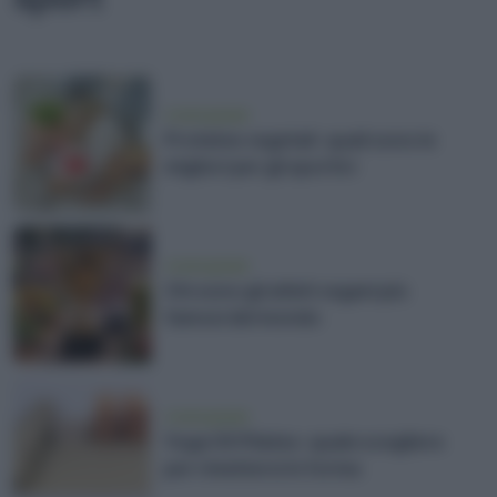
vivere green
Proteine vegetali: quali sono le
migliori per gli sportivi
vivere green
Chi sono gli atleti vegani più
famosi del mondo
vivere green
Yoga VS Pilates: quale scegliere
per rimettersi in forma