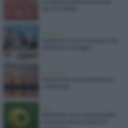
La classifica delle province più
sportive d’Italia
vivere green
Spikeball: la nuova moda sportiva
dell’estate in spiaggia
vivere green
8 alternative green alla palestra
tradizionale
news
Wimbledon: ecco come le palline
da tennis salvano i topolini di