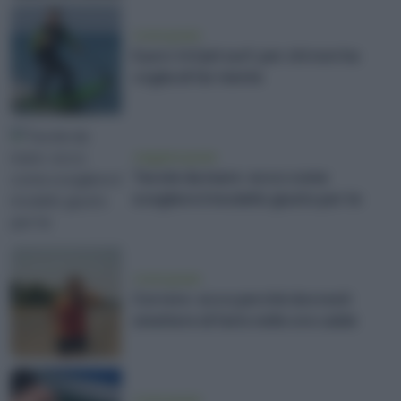
vivere green
E poi c'è il jet surf, per chi non ha
voglia di far niente
viaggiare green
Tavole da mare: ecco come
scegliere il modello giusto per te
vivere green
Correre: ecco perché dovresti
smettere di farlo nelle ore calde
vivere green