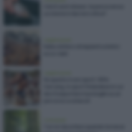
Catch and release: la pesca senza
uccisione è davvero etica?
viaggiare green
Italia cimitero di impianti sciistici:
ecco i dati
viaggiare green
Se questo è uno sport: Wife
Carrying, lo sport finlandese in cui
devi trasportare tua moglie su un
percorso a ostacoli
vivere green
7 errori da evitare quando tornerai