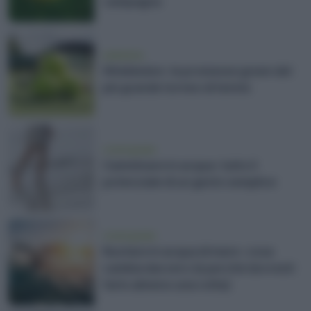
campagna
ambiente
Wimbledon: le promesse green del
più grande torneo di tennis
vivere green
Camminare in acqua: tutto il
potenziale di un gesto semplice
vivere green
Nuotare in acqua di mare: cosa
cambia davvero (e perché dovresti
farlo almeno una volta)