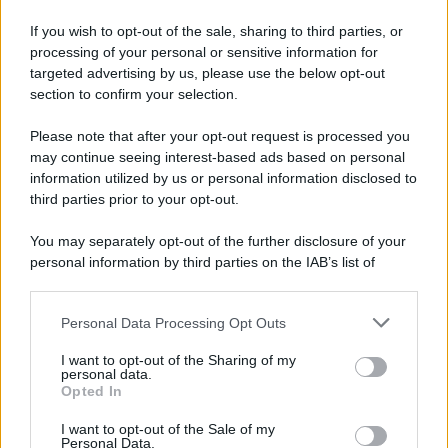
If you wish to opt-out of the sale, sharing to third parties, or
processing of your personal or sensitive information for
vivere green
targeted advertising by us, please use the below opt-out
Perché la musica è un vero e
section to confirm your selection.
proprio doping per lo sport
Please note that after your opt-out request is processed you
may continue seeing interest-based ads based on personal
information utilized by us or personal information disclosed to
vivere green
third parties prior to your opt-out.
I benefici della camminata attiva:
un toccasana per corpo e mente
You may separately opt-out of the further disclosure of your
personal information by third parties on the IAB’s list of
downstream participants.
Personal Data Processing Opt Outs
This information may also be disclosed by us to third parties
vivere green
on the IAB’s List of Downstream Participants that may further
Perché il pickleball è il nuovo trend
I want to opt-out of the Sharing of my
disclose it to other third parties.
sportivo che devi provare subito
personal data.
Opted In
Please note that this website/app uses one or more Google
services and may gather and store information including but
I want to opt-out of the Sale of my
Personal Data.
not limited to your visit or usage behaviour. You may click to