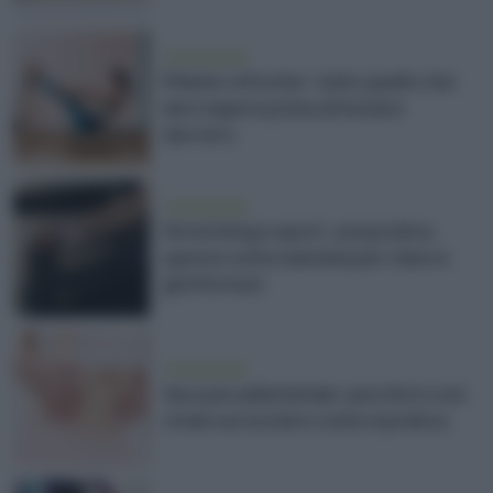
vivere green
Pilates reformer: tutto quello che
devi sapere prima di iniziare
davvero
vivere green
Stretching e sport: una pratica
spesso sottovalutata per ridurre
gli infortuni
vivere green
Vacuum addominale: perché è così
virale sui social e come si pratica