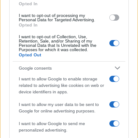
Opted In
vivere green
grant or deny consent to Google and its third-party tags to
Gli sport di racchetta allungano la
use your data for below specified purposes in below Google
I want to opt-out of processing my
consent section.
vita
Personal Data for Targeted Advertising.
Opted In
I want to opt-out of Collection, Use,
Retention, Sale, and/or Sharing of my
Personal Data that Is Unrelated with the
1
Purposes for which it was collected.
2
Opted Out
Google consents
I want to allow Google to enable storage
related to advertising like cookies on web or
device identifiers in apps.
Managed by
Viasky
I want to allow my user data to be sent to
P.iva IT10840101009
Google for online advertising purposes.
news
I want to allow Google to send me
ambiente
personalized advertising.
vivere green