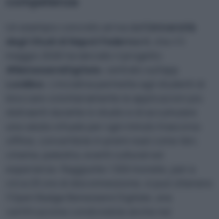
competenza
Un esempio concreto arriva dall’
Università
degli Studi di Napoli Federico II
, che il 5
maggio 2026 ha lanciato il progetto
#BenessereDigitale
, centrato sull’app
LockBox
. L’iniziativa permette agli studenti di
bloccare volontariamente le applicazioni più
distraenti durante lo studio e di accumulare
una valuta virtuale per ogni minuto trascorso
offline, convertibile in premi reali come libri,
cinema, palestra, eventi culturali ed
esperienze. Raggiunte 1.500 monete, pari a
circa 25 ore di disconnessione, si può ottenere
l’Open Badge Benessere Digitale, una
certificazione condivisibile anche nel