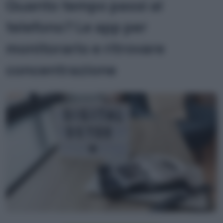
Quanto tempo passi al
telefono? Le app per
monitorarlo e ritrovare
concentrazione