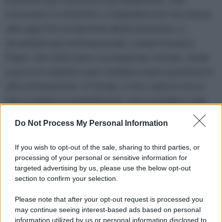
oscurano lo schermo o impediscono l’accesso
alle app fino al termine della sessione, e
strumenti più motivazionali, come Forest e
Flipd, che utilizzano ricompense virtuali, sfide
e piccoli obiettivi per rendere meno punitiva la
disconnessione. In fondo, il loro valore non è
farci odiare lo smartphone, ma ricordarci che
anche l’attenzione ha bisogno di
Do Not Process My Personal Information
manutenzione: un po’ come una pianta, solo
meno fotogenica e molto più facile da perdere.
If you wish to opt-out of the sale, sharing to third parties, or
processing of your personal or sensitive information for
targeted advertising by us, please use the below opt-out
section to confirm your selection.
Questo contenuto è stato realizzato nel
Please note that after your opt-out request is processed you
rispetto dei principi di trasparenza e
may continue seeing interest-based ads based on personal
tracciabilità previsti dal Regolamento Europeo
information utilized by us or personal information disclosed to