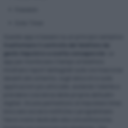
Freedom
Dote Timer
Queste app si basano su un principio semplice:
trasformare il controllo del telefono da
gesto impulsivo a scelta consapevole
. Le
app per monitorare il tempo al telefono
mostrano report dettagliati sulle ore trascorse
davanti allo schermo, sugli sblocchi e sulle
applicazioni più utilizzate, aiutando l’utente a
prendere coscienza delle proprie abitudini
digitali. Alcune permettono di impostare timer,
bloccare social e notifiche o programmare
fasce orarie dedicate alla concentrazione.
Esistono poi soluzioni più drastiche, che