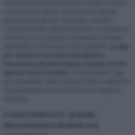
rende più difficile tornare allo studio, al lavoro
o al semplice riposo. Il benessere digitale
parte proprio da qui: osservare il proprio
comportamento senza moralismi, riconoscere i
momenti in cui il telefono diventa un riflesso
automatico e introdurre limiti realistici.
Le app
per limitare l’uso dello smartphone
funzionano perché rendono visibile ciò che
spesso resta invisibile
: minuti dispersi, app
più consultate, fasce orarie critiche e abitudini
che sembrano innocue finché non vengono
misurate.
Il caso Federico II: quando
disconnettersi diventa una