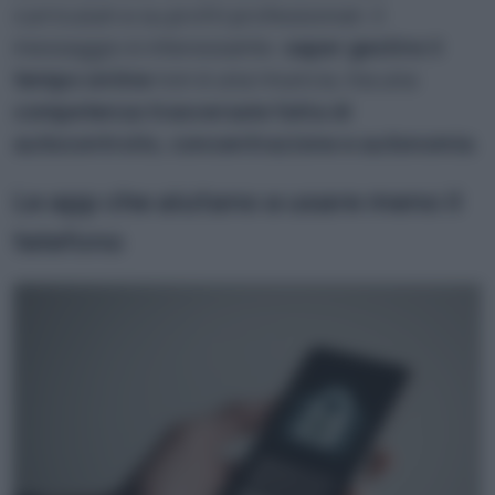
curriculum e su profili professionali. Il
messaggio è interessante:
saper gestire il
tempo online
non è una rinuncia, ma una
competenza trasversale fatta di
autocontrollo, concentrazione e autonomia
.
Le app che aiutano a usare meno il
telefono