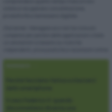
comprendere quanto tempo trascorrono
online e recuperare concentrazione,
produttività e benessere digitale.
Disclaimer: Managaia.eco non ha ricevuto
compensi per parlare delle applicazioni citate.
Le valutazioni si basano su ricerche
indipendenti, prove pratiche e recensioni online.
Sommario
Perché facciamo fatica a staccarci
dallo smartphone
Il caso Federico II: quando
disconnettersi diventa una