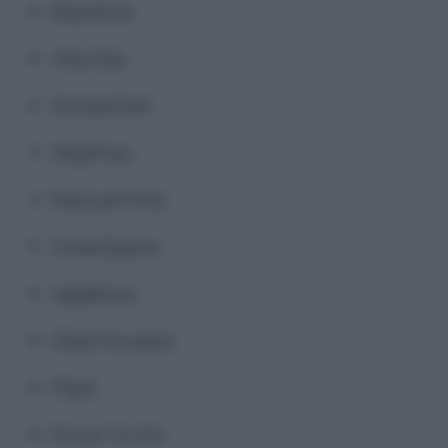
BlackOut
One Sec
ScreenZen
StayFree
RescueTime
ClearSpace
AppBlock
Stay Focused
Flipd
Focus To-Do