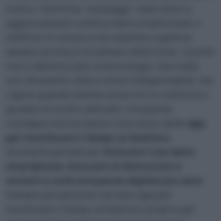
motivo. Notifiche, messaggi, video brevi e
aggiornamenti continui hanno trasformato il
telefono in una piccola calamita cognitiva,
sempre pronta a reclamare attenzione. Il punto
non è demonizzare la tecnologia, che resta
uno strumento utile e ormai indispensabile, ma
capire quando smette di servirci e comincia a
guidare le nostre abitudini. Da questa
consapevolezza nasce il successo delle
app
per monitorare il tempo al telefono
,
strumenti pensati per
misurare l’uso dello
smartphone, bloccare le distrazioni e
aiutare a costruire pause digitali più sane
.
Sempre più persone cercano app per
monitorare il tempo al telefono proprio per