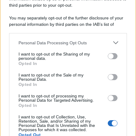
third parties prior to your opt-out.
AI Act (2025). Tipo di contenuto: AI-assisted
You may separately opt-out of the further disclosure of your
personal information by third parties on the IAB’s list of
tags:
salute mentale
tecnologia
downstream participants.
Personal Data Processing Opt Outs
This information may also be disclosed by us to third parties
on the IAB’s List of Downstream Participants that may further
I want to opt-out of the Sharing of my
disclose it to other third parties.
personal data.
Opted In
Please note that this website/app uses one or more Google
services and may gather and store information including but
I want to opt-out of the Sale of my
Personal Data.
not limited to your visit or usage behaviour. You may click to
Ti consigliamo anche
Opted In
grant or deny consent to Google and its third-party tags to
use your data for below specified purposes in below Google
I want to opt-out of processing my
consent section.
Personal Data for Targeted Advertising.
Opted In
Come proteggere cani e
Il beaut
gatti dal caldo: gli animali
chi vuol
I want to opt-out of Collection, Use,
più a rischio e i consigli per
Retention, Sale, and/or Sharing of my
più sost
affrontare l'estate
Personal Data that Is Unrelated with the
Purposes for which it was collected.
Opted Out