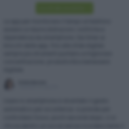
Iscriviti alla newsletter
Le app per monitorare il tempo al telefono
aiutano a ridurre distrazioni, notifiche e
dipendenza da smartphone. Dai timer ai
blocchi delle app, fino alle sfide digitali,
sempre più strumenti puntano a migliorare
concentrazione, produttività e benessere
digitale.
Ersilia Barone
Pubblicato il 18 mag 2026
Usare lo smartphone è diventato il gesto
automatico per eccellenza: si prende per
controllare l’ora e, pochi secondi dopo, ci si
ritrova dentro un social senza ricordare bene il