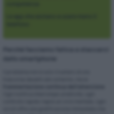
competenza
Le app che aiutano a usare meno il
telefono
Perché facciamo fatica a staccarci
dallo smartphone
Il problema non è solo il numero di ore
trascorse davanti allo schermo, ma la
frammentazione continua dell’attenzione
.
Ogni notifica interrompe un’attività, ogni
controllo rapido riapre un ciclo mentale, ogni
scroll offre una gratificazione immediata che