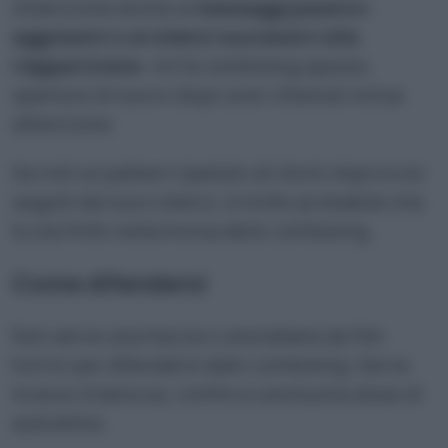
Attenzione anche ai
messaggi passivo-
aggressivi o ai silenzi successivi alla
riapparizione
: chi fa zombieing spesso
sparisce di nuovo dopo aver ottenuto la tua
attenzione.
Se noti un pattern ripetuto di ritorni improvvisi
seguiti da nuovi silenzi, è molto probabile che
tu sia finito nella morsa dello zombieing.
Come difendersi
Non serve una mazza o una katana da film
horror per difendersi dallo zombieing. Serve
invece chiarezza, confini e una buona dose di
autostima.