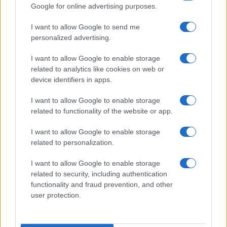
P.iva IT10840101009
Google for online advertising purposes.
news
I want to allow Google to send me
ambiente
personalized advertising.
vivere green
I want to allow Google to enable storage
viaggiare green
related to analytics like cookies on web or
Academy
device identifiers in apps.
I want to allow Google to enable storage
Home
related to functionality of the website or app.
Contatti
I want to allow Google to enable storage
Autori
related to personalization.
Cookie Policy
I want to allow Google to enable storage
Privacy Policy
related to security, including authentication
Dichiarazione di accessibilità
functionality and fraud prevention, and other
user protection.