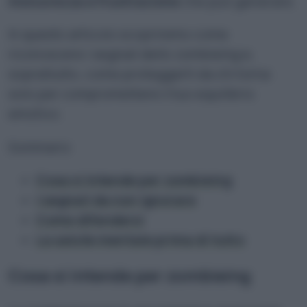
insicurezza e frustrazione
che può generare.
In questo articolo scopriremo come
riconoscere i segnali dello zombieing e,
soprattutto, come proteggerti da chi torna
solo per compromettere il tuo equilibrio
emotivo.
Sommario
Cosa si intende per zombieing
I segnali da non ignorare
Come difendersi
La salute mentale prima di tutto
Cosa si intende per zombieing