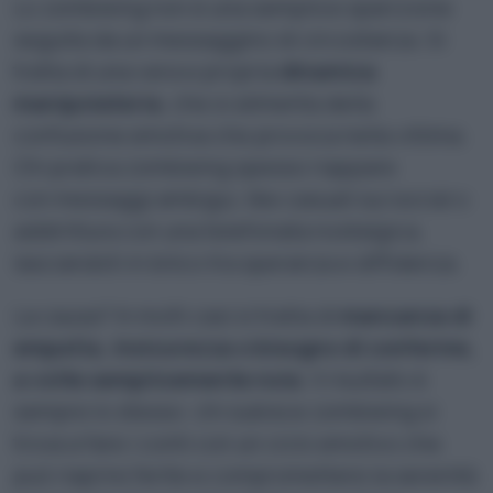
Lo zombieing non è una semplice sparizione
seguita da un messaggino di circostanza. Si
tratta di una vera e propria
dinamica
manipolatoria
, che si alimenta della
confusione emotiva che provoca nella vittima.
Chi pratica zombieing spesso riappare
con messaggi ambigui, like casuali sui social o
addirittura con una telefonata nostalgica,
lasciandoti in bilico tra speranza e diffidenza.
La causa? In molti casi si tratta di
mancanza di
empatia, insicurezza o bisogno di conferme,
a volte semplicemente noia
. Il risultato è
sempre lo stesso: chi subisce zombieing si
trova a fare i conti con un ciclo emotivo che
può riaprire ferite e compromettere la serenità