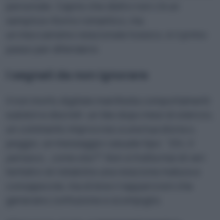
personale. Capire che dietro non c’è un
semplice ritorno romantico, ma
un meccanismo relazionale tossico, è il primo
passo per difendersi.
I segnali da non ignorare
Il non morto digitale manifesta comportamenti
subdoli e discreti: un like dopo mesi di silenzio,
un commento improvviso a una tua storia o,
peggio, un messaggio casuale tipo: “
Ehi, ti
pensavo… come stai?
”. Non si tratta mai di veri
tentativi di ristabilire una relazione matura e
consapevole, ma di brevi riapparizioni che
generano confusione e scompiglio.