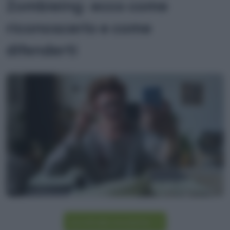
Zombieing: ecco come
riconoscerlo e come
difenderti
Iscriviti alla newsletter