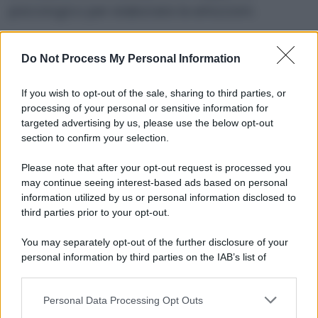
psicologico per elaborare le emozioni.
Lo zombieing dice molto più su chi lo pratica
Do Not Process My Personal Information
che su chi lo subisce: non è una tua
responsabilità se qualcuno non è stato capace
If you wish to opt-out of the sale, sharing to third parties, or
di gestire una relazione in modo adulto.
processing of your personal or sensitive information for
targeted advertising by us, please use the below opt-out
Riappropriati del tuo spazio e delle tue
section to confirm your selection.
emozioni con piccoli passi quotidiani. È il
miglior antidoto contro chi vive rispuntando
Please note that after your opt-out request is processed you
may continue seeing interest-based ads based on personal
solo quando ha bisogno di attenzioni.
information utilized by us or personal information disclosed to
third parties prior to your opt-out.
You may separately opt-out of the further disclosure of your
tags:
psicologia
salute mentale
personal information by third parties on the IAB’s list of
downstream participants.
Personal Data Processing Opt Outs
This information may also be disclosed by us to third parties
on the IAB’s List of Downstream Participants that may further