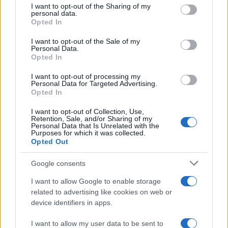
I want to opt-out of the Sharing of my
disclose it to other third parties.
personal data.
Opted In
Please note that this website/app uses one or more Google
services and may gather and store information including but
I want to opt-out of the Sale of my
Personal Data.
not limited to your visit or usage behaviour. You may click to
Ti consigliamo anche
Opted In
grant or deny consent to Google and its third-party tags to
use your data for below specified purposes in below Google
I want to opt-out of processing my
consent section.
Personal Data for Targeted Advertising.
Opted In
Come proteggere cani e
I want to opt-out of Collection, Use,
Il beaut
gatti dal caldo: gli animali
Retention, Sale, and/or Sharing of my
chi vuol
più a rischio e i consigli per
Personal Data that Is Unrelated with the
più sost
Purposes for which it was collected.
affrontare l'estate
Opted Out
Google consents
I want to allow Google to enable storage
related to advertising like cookies on web or
device identifiers in apps.
Managed by
Viasky
I want to allow my user data to be sent to