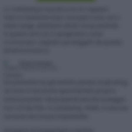
Lo zombieing è la pratica di chi riappare
improvvisamente dopo una sparizione, più o
meno lunga, destabilizzando la tua serenità.
In questo articolo ti spieghiamo come
riconoscere i segnali e proteggerti da questa
dinamica tossica.
Chiara Fantasia
Pubblicato il 12 giu 2026
Sicuramente hai già sentito parlare di ghosting
(e forse lo hai anche sperimentato proprio
sulla tua pelle). Ma preparati perché al peggio
non c’è mai fine: lo zombieing, infatti, è una sua
versione ancora più inquietante.
Immagina di frequentare e sentire