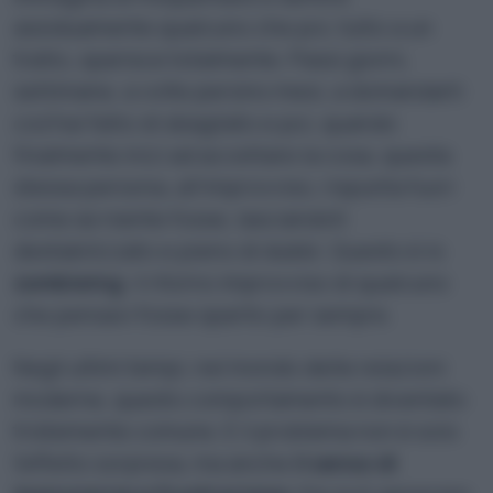
assiduamente qualcuno che poi, tutto a un
tratto, sparisce totalmente. Passi giorni,
settimane, a volte persino mesi, a domandarti
cos’hai fatto di sbagliato e poi, quando
finalmente inizi ad accettare la cosa, questa
stessa persona, all’improvviso, rispunta fuori
come se niente fosse, lasciandoti
destabilizzato e pieno di dubbi. Questo è lo
zombieing
: il ritorno improvviso di qualcuno
che pensavi fosse sparito per sempre.
Negli ultimi tempi, nel mondo delle relazioni
moderne, questo comportamento è diventato
tristemente comune. E il problema non è solo
l’effetto sorpresa, ma anche
il senso di