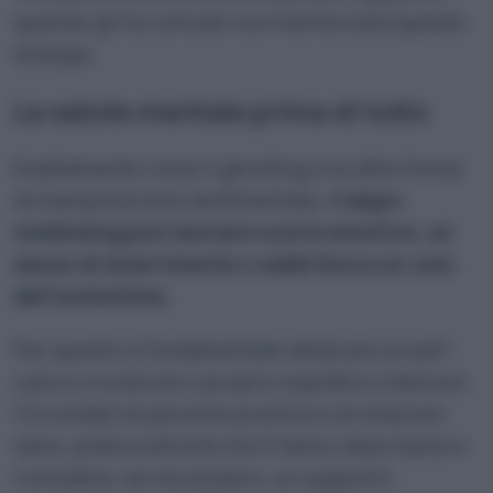
quando gli fa comodo non merita tutta questa
energia.
La salute mentale prima di tutto
Esattamente come il ghosting e le altre forme
di manipolazione sentimentale,
il dopo-
zombieing può lasciare scorie emotive, un
senso di smarrimento o addirittura un calo
dell’autostima.
Per questo è fondamentale dedicarsi al self-
care e ricostruire il proprio equilibrio interiore.
Circondati di persone positive e di relazioni
sane, pratica attività che ti fanno stare bene e
considera, se necessario, un supporto