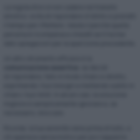
La regola d’oro è non cadere nel tranello
emotivo: evita di rispondere d’istinto e prenditi
il tempo per riflettere. Valuta il perché quella
persona è ricomparsa e chiediti se ti ha mai
dato spiegazioni per la sparizione precedente.
Un altro strumento efficace è la
comunicazione assertiva
: se decidi
di rispondere, fallo in modo chiaro e diretto,
esprimendo i tuoi bisogni e mettendo subito in
chiaro i tuoi limiti. In alcuni casi, la soluzione
migliore è semplicemente ignorare e, se
necessario, bloccare.
Ricorda: la tua serenità viene prima di tutto, e
chi sparisce senza motivo per poi riapparire