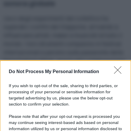
sonora globale
L’eco degli esperimenti del collettivo ha
superato i confini del Giappone, arrivando a
influenzare artisti, maker e musicisti di tutto il
mondo. I loro strumenti compaiono in festival
internazionali e persino sulle passerelle della
Paris Fashion Week, grazie alla collaborazione
con Issey Miyake. L’estetica del progetto, che
Do Not Process My Personal Information
mescola cyberpunk e artigianato urbano,
rappresenta un nuovo tipo di bellezza: quella
If you wish to opt-out of the sale, sharing to third parties, or
processing of your personal or sensitive information for
dell’errore, del recupero, della scintilla che
targeted advertising by us, please use the below opt-out
scocca tra una saldatura e un frammento di
section to confirm your selection.
passato. E mentre il mondo si interroga su
Please note that after your opt-out request is processed you
come affrontare la crisi ambientale e il diluvio
may continue seeing interest-based ads based on personal
dell’e-waste, Electronicos Fantasticos offre
information utilized by us or personal information disclosed to