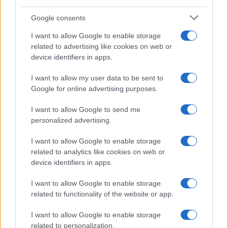
Google consents
I want to allow Google to enable storage
related to advertising like cookies on web or
device identifiers in apps.
Managed by
Viasky
I want to allow my user data to be sent to
P.iva IT10840101009
Google for online advertising purposes.
news
I want to allow Google to send me
ambiente
personalized advertising.
vivere green
I want to allow Google to enable storage
viaggiare green
related to analytics like cookies on web or
Academy
device identifiers in apps.
I want to allow Google to enable storage
Home
related to functionality of the website or app.
Contatti
I want to allow Google to enable storage
Autori
related to personalization.