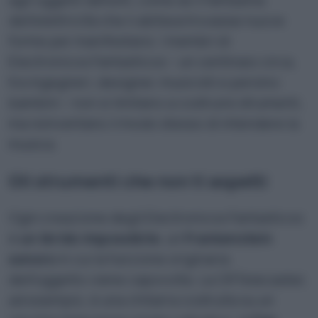
dell’elettricità che li abitava trovasse nuove
forme per manifestarsi. I membri di
Electronicos Fantasticos – un centinaio circa,
tra ingegneri, designer, musicisti e persino
bambini – non si limitano a costruire strumenti,
ma reinventano il modo stesso di intendere la
musica.
Gli strumenti che non ti aspetti
Ogni creazione degli Electronicos Fantasticos
è
un ibrido impossibile
, un
Frankenstein
sonoro
in cui la funzione originaria
dell’oggetto viene capovolta. La CRTelecaster,
ad esempio, è una chitarra costruita su un