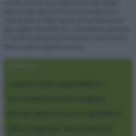
eventi culturali e collaborazioni nel campo
della moda. Ma Electronicos Fantasticos è
soprattutto un’idea: quella di restituire voce
agli oggetti dimenticati, connettendo persone
e memorie attraverso la musica. Una filosofia
tanto poetica quanto politica.
Sommario
La genesi di un sogno elettrico
Gli strumenti che non ti aspetti
Musica, memoria e post-capitalismo
Oltre il Giappone: una rivoluzione