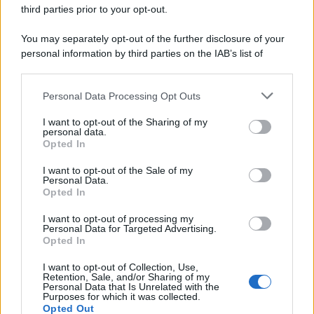
third parties prior to your opt-out.
una risposta: fare musica con ciò che resta.
You may separately opt-out of the further disclosure of your
personal information by third parties on the IAB’s list of
tags:
attualità
musica
downstream participants.
Personal Data Processing Opt Outs
This information may also be disclosed by us to third parties
on the IAB’s List of Downstream Participants that may further
I want to opt-out of the Sharing of my
disclose it to other third parties.
personal data.
Opted In
Please note that this website/app uses one or more Google
services and may gather and store information including but
I want to opt-out of the Sale of my
Personal Data.
not limited to your visit or usage behaviour. You may click to
Ti consigliamo anche
Opted In
grant or deny consent to Google and its third-party tags to
use your data for below specified purposes in below Google
I want to opt-out of processing my
consent section.
Personal Data for Targeted Advertising.
Opted In
Dove lo butto? 25 rifiuti
Le tecni
quotidiani che (quasi)
essiccare
I want to opt-out of Collection, Use,
Retention, Sale, and/or Sharing of my
nessuno sa dove smaltire
eterni
Personal Data that Is Unrelated with the
Purposes for which it was collected.
Opted Out