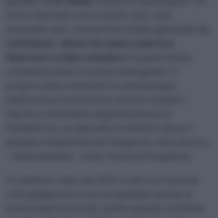
guidato da
Ei Wada
rovescia il paradigma: ciò
che è obsoleto non è inutile, anzi, può
diventare arte. Una techno tribale generata da
ventilatori, lettori di codici a barre e
televisori a tubo catodico
è quanto di più
contemporaneo si possa immaginare. E
proprio nella collisione fra archeologia
elettronica e invenzione sonora risiede il
fascino irresistibile degli Electronicos
Fantasticos, un laboratorio artistico dove il
passato industriale del Giappone vibra ancora
– letteralmente – sotto forma di frequenze.
Il collettivo, nato nel 2015, è attivo in diverse
città giapponesi e ha conquistato anche la
scena internazionale, partecipando a festival,