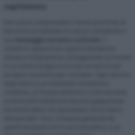
capitalismo
Non si può comprendere il senso profondo di
Electronicos Fantasticos senza considerare il
suo
messaggio sociale e culturale
. Il
collettivo opera in uno spazio liminale tra
utopia e rottamazione, immaginando un mondo
in cui la tecnologia non è solo un mezzo per
produrre ma anche per ricordare. Ogni vecchio
dispositivo è un frammento di memoria
collettiva, un fossile elettronico che racconta
la storia dell’industrializzazione giapponese,
ma anche delle vite quotidiane che lo hanno
attraversato. Così, la musica generata da
questi strumenti non è solo innovativa: è un