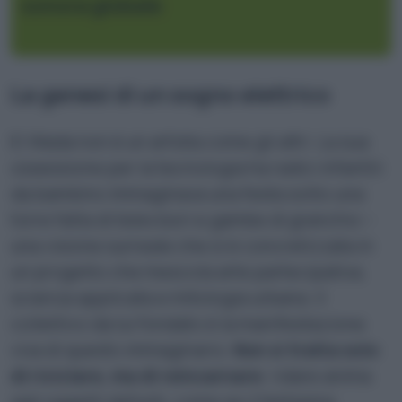
sonora globale
La genesi di un sogno elettrico
Ei Wada non è un artista come gli altri. La sua
ossessione per la tecnologia ha radici infantili:
da bambino immaginava una festa sotto una
torre fatta di televisori e gambe di granchio –
una visione surreale che si è concretizzata in
un progetto che mescola arte partecipativa,
scienza applicata e mitologia urbana. Il
collettivo da lui fondato è la manifestazione
viva di questo immaginario.
Non si tratta solo
di riciclare, ma di reincarnare
: ridare anima
agli oggetti defunti, come se il fantasma