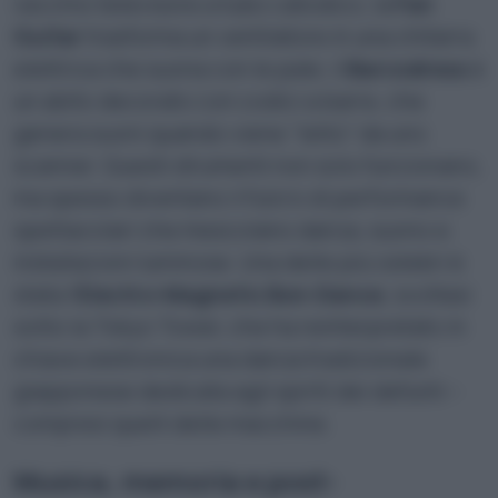
vecchio televisore a tubo catodico; la
Fan
Guitar
trasforma un ventilatore in una chitarra
elettrica che suona con le pale; il
Barcodress
è
un abito decorato con codici a barre, che
genera suoni quando viene “letto” da uno
scanner. Questi strumenti non solo funzionano,
ma spesso diventano il fulcro di performance
spettacolari che mescolano danza, suono e
installazioni luminose. Una delle più celebri è
stata l’
Electro-Magnetic Bon-Dance
, svoltasi
sotto la Tokyo Tower, che ha reinterpretato in
chiave elettronica una danza tradizionale
giapponese dedicata agli spiriti dei defunti –
compresi quelli delle macchine.
Musica, memoria e post-