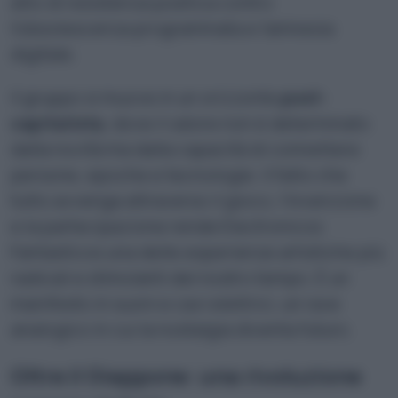
atto di resistenza poetica contro
l’obsolescenza programmata e l’amnesia
digitale.
Il gruppo si muove in un orizzonte
post-
capitalista
, dove il valore non è determinato
dalla novità ma dalla capacità di connettere
persone, epoche e tecnologie. Il fatto che
tutto avvenga attraverso il gioco, l’invenzione
e la partecipazione rende Electronicos
Fantasticos una delle esperienze artistiche più
radicali e stimolanti del nostro tempo. È un
manifesto in suoni e cavi elettrici, un rave
analogico in cui la nostalgia diventa futuro.
Oltre il Giappone: una rivoluzione