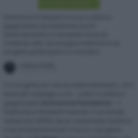
Iscriviti alla newsletter
Electronicos Fantasticos è un collettivo
giapponese che trasforma vecchi
elettrodomestici in strumenti musicali,
fondendo arte, tecnologia e memoria in un
progetto partecipativo e visionario.
Lorenza Fumelli
Pubblicato il 5 giu 2025
C’è chi getta via i vecchi elettrodomestici, chi li
tiene per nostalgia, e chi – come il collettivo
giapponese E
lectronicos Fantasticos
– li
trasforma in strumenti musicali. In un mondo
sempre più afflitto da un consumismo bulimico
e da un’ossessione per il nuovo, il progetto