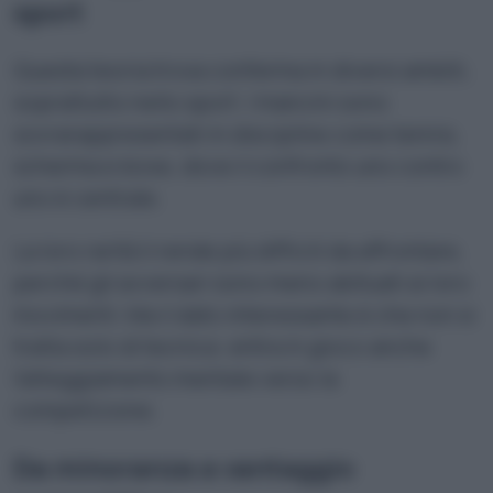
sport
Questa teoria trova conferma in diversi ambiti,
soprattutto nello sport. I mancini sono
sovrarappresentati in discipline come tennis,
scherma e boxe, dove il confronto uno contro
uno è centrale.
La loro rarità li rende più difficili da affrontare,
perché gli avversari sono meno abituati ai loro
movimenti. Ma il dato interessante è che non si
tratta solo di tecnica: entra in gioco anche
l’atteggiamento mentale verso la
competizione.
Da minoranza a vantaggio