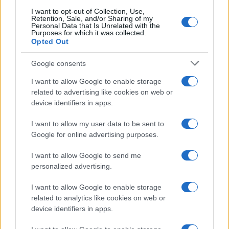
Dipende
Hantavirus: facciamo
artificia
I want to opt-out of Collection, Use,
chiarezza
Retention, Sale, and/or Sharing of my
primo ca
Personal Data that Is Unrelated with the
Purposes for which it was collected.
Opted Out
Google consents
I want to allow Google to enable storage
related to advertising like cookies on web or
device identifiers in apps.
I want to allow my user data to be sent to
Managed by
Viasky
Google for online advertising purposes.
P.iva IT10840101009
I want to allow Google to send me
personalized advertising.
news
ambiente
I want to allow Google to enable storage
vivere green
related to analytics like cookies on web or
device identifiers in apps.
viaggiare green
Academy