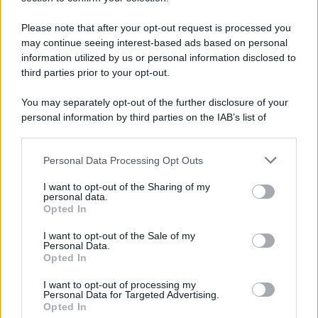
Questo contenuto è stato realizzato nel
Please note that after your opt-out request is processed you
rispetto dei principi di trasparenza e
may continue seeing interest-based ads based on personal
tracciabilità previsti dal Regolamento Europeo
information utilized by us or personal information disclosed to
third parties prior to your opt-out.
AI Act (2025). Tipo di contenuto: AI-assisted
You may separately opt-out of the further disclosure of your
personal information by third parties on the IAB’s list of
tags:
Curiosità
downstream participants.
Personal Data Processing Opt Outs
This information may also be disclosed by us to third parties
on the IAB’s List of Downstream Participants that may further
I want to opt-out of the Sharing of my
disclose it to other third parties.
personal data.
Opted In
Please note that this website/app uses one or more Google
services and may gather and store information including but
I want to opt-out of the Sale of my
Personal Data.
not limited to your visit or usage behaviour. You may click to
Ti consigliamo anche
Opted In
grant or deny consent to Google and its third-party tags to
use your data for below specified purposes in below Google
I want to opt-out of processing my
consent section.
Personal Data for Targeted Advertising.
Opted In