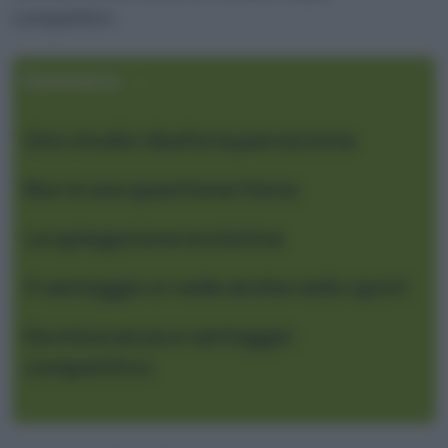
competitivi.
Sommario
Uno studio ribalta la percezione
Non è una questione fisica
La spiegazione evolutiva
Il vantaggio si vede anche nello sport
Da minoranza a vantaggio
competitivo