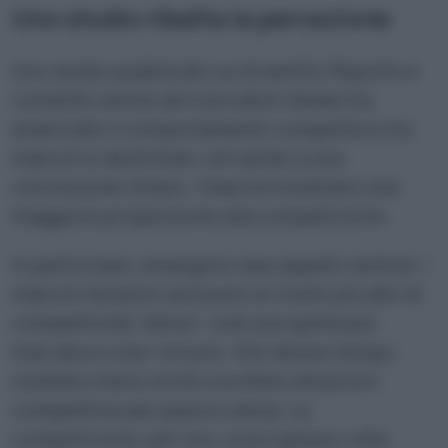
Uno studio ribalta la percezione
Uno studio pubblicato su Scientific Reports e
condotto anche da ricercatori italiani ha
analizzato il comportamento competitivo tra
mancini e destrimani, arrivando a una
conclusione chiara: i mancini mostrano una
maggiore propensione alla competizione.
In particolare, emergono due aspetti centrali. I
mancini tendono ad avere un livello più alto di
competitività “attiva”, cioè una spinta più
marcata a voler vincere. Allo stesso tempo
risultano meno inclini a evitare situazioni
competitive per paura o ansia. La
competizione, per loro, è più spesso vista