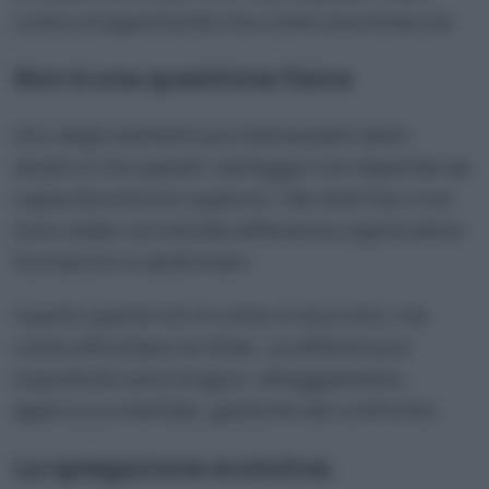
come un’opportunità che come una minaccia.
Non è una questione fisica
Uno degli elementi più interessanti dello
studio è che questo vantaggio non dipende da
capacità motorie superiori. Nei test fisici non
sono state riscontrate differenze significative
tra mancini e destrimani.
Il punto quindi non è come si muovono, ma
come affrontano le sfide. La differenza è
soprattutto psicologica: atteggiamento,
approccio mentale, gestione del confronto.
La spiegazione evolutiva