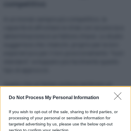
competitivo
In un mondo sempre più competitivo, la
capacità di affrontare le sfide con sicurezza e
determinazione è un fattore chiave. Lo studio
suggerisce che i mancini, proprio per la loro
esperienza e per il loro posizionamento “fuori
standard”, sviluppano più facilmente questo
tipo di approccio.
Quello che un tempo poteva sembrare un
limite diventa quindi un punto di forza. Non
Do Not Process My Personal Information
solo per una questione di abilità, ma per una
diversa relazione con la competizione stessa.
If you wish to opt-out of the sale, sharing to third parties, or
processing of your personal or sensitive information for
targeted advertising by us, please use the below opt-out
section to confirm your selection.