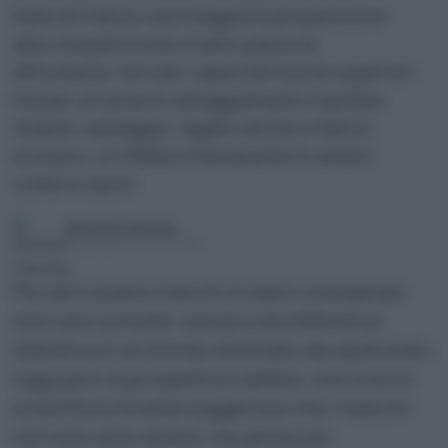
mancini hanno una maggiore propensione
alla competizione e meno paura di
affrontarla, non per capacità fisiche superiori
ma per un diverso atteggiamento mentale.
Questo vantaggio, legato anche a fattori
evolutivi, si riflette chiaramente in ambiti
come lo sport.
Simone Cerchia
Pubblicato il 20 mar 2026
Per anni essere mancini è stato considerato
solo una curiosità, una piccola differenza
statistica in un mondo dominato dai destrimani.
Oggi però la prospettiva cambia. Una ricerca
scientifica recente suggerisce che i mancini
non solo sono diversi, ma anche più