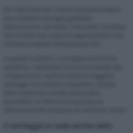
Per capire perché i mancini possano essere
più competitivi bisogna guardare
all’evoluzione. Secondo i ricercatori, la chiave
sta nel fatto che i mancini rappresentano una
minoranza stabile nella popolazione.
In questo scenario, si sviluppa una sorta di
equilibrio: i destrimani sono più orientati alla
cooperazione, mentre i mancini traggono
vantaggio nei contesti competitivi. Essere
meno numerosi li rende anche meno
prevedibili, un fattore che può fare la
differenza nelle situazioni di confronto diretto.
Il vantaggio si vede anche nello