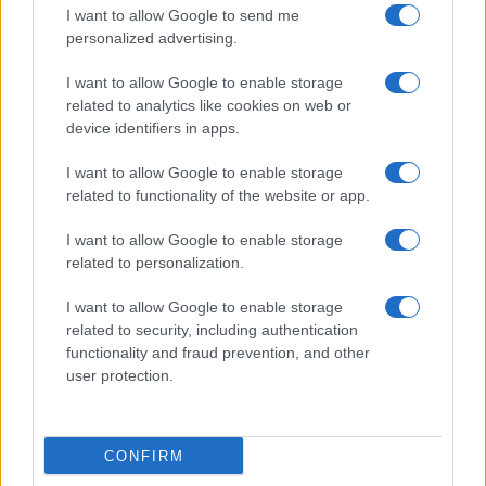
P.iva IT10840101009
I want to allow Google to send me
personalized advertising.
news
ambiente
I want to allow Google to enable storage
vivere green
related to analytics like cookies on web or
device identifiers in apps.
viaggiare green
Academy
I want to allow Google to enable storage
related to functionality of the website or app.
Home
I want to allow Google to enable storage
Contatti
related to personalization.
Autori
I want to allow Google to enable storage
Cookie Policy
related to security, including authentication
functionality and fraud prevention, and other
Privacy Policy
user protection.
Dichiarazione di accessibilità
CONFIRM