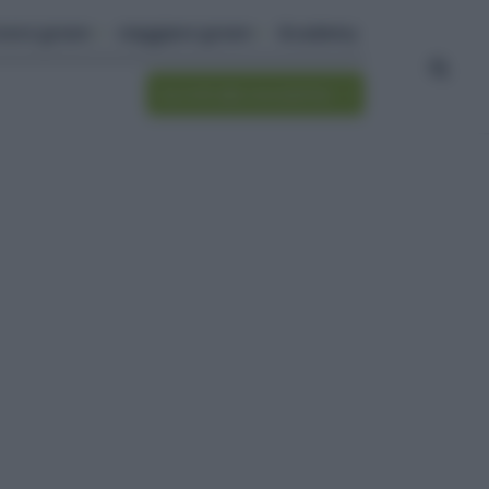
ivere green
viaggiare green
Academy
Iscriviti alla newsletter