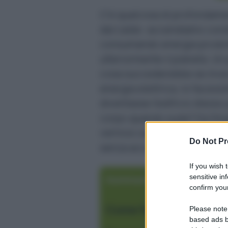
C’è qualcosa di profondamen
dal caldo: accendiamo condi
consumando energia prodott
ulteriormente il pianeta. Un
cosa succederebbe se invec
energia elettrica, lo faces
diventasse l’edificio stesso
corpo quando suda? Da Singa
vernice capace di traspirare,
Do Not Pr
senza accendere nemmeno u
If you wish 
sensitive in
Sommario
confirm your
Come funziona la verni
Please note
based ads b