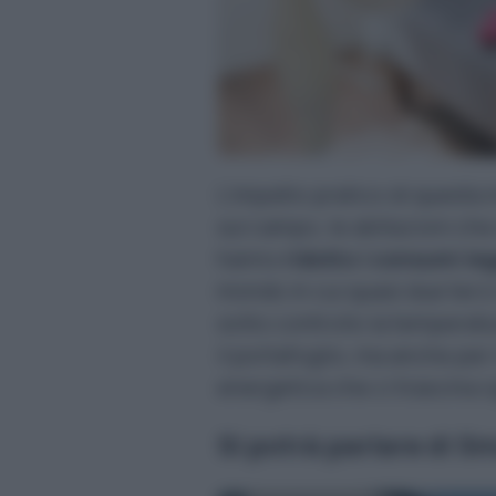
L’impatto pratico di questa 
sul campo, le abitazioni che
hanno
ridotto i consumi le
mondo in cui quasi due terz
sotto controllo la temperatu
il portafoglio, ma anche per 
energetica che ci trascina 
Si potrà parlare di S