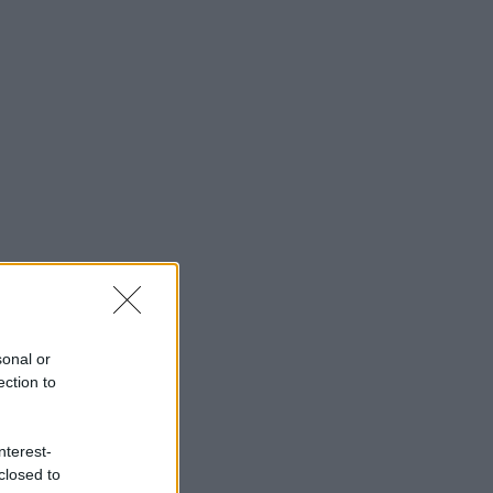
sonal or
ection to
nterest-
closed to