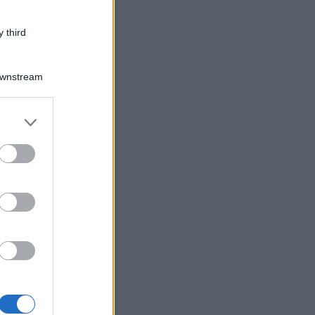
 third
Downstream
er and store
to grant or
ed purposes