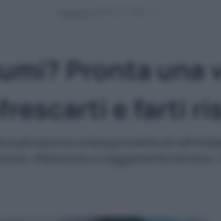
Powered by
umi? Pronta una 
frescarti e farti r
lla sudorazione umana promette di raffred
ione, riflessione e irraggiamento termico. 