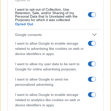
Opted In
Dipende
Hantavirus: facciamo
artificia
I want to opt-out of Collection, Use,
chiarezza
Retention, Sale, and/or Sharing of my
primo ca
Personal Data that Is Unrelated with the
Purposes for which it was collected.
Opted Out
Google consents
I want to allow Google to enable storage
related to advertising like cookies on web or
device identifiers in apps.
Managed by
Viasky
I want to allow my user data to be sent to
P.iva IT10840101009
Google for online advertising purposes.
news
I want to allow Google to send me
ambiente
personalized advertising.
vivere green
I want to allow Google to enable storage
viaggiare green
related to analytics like cookies on web or
Academy
device identifiers in apps.