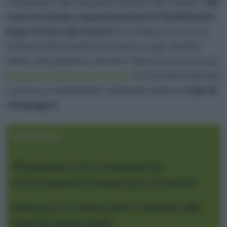
rimbalzano da una parte all’altra del campo.
Ma
cosa succede a quelle palline di Wimbledon
dopo la fine dei match?
In un’epoca in cui la
sostenibilità sembra entrare in ogni ambito
della vita pubblica, anche il tennis scrive la sua
piccola rivoluzione verde
. E lo fa nel modo più
curioso e inaspettato offrendo riparo ai
topi di
campagna
.
Sommario
Wimbledon e la sostenibilità:
un’accoppiata sempre più vincente
Minuscoli e minacciati: il declino dei
topolini delle risaie