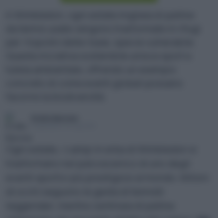
A Wimbledon, ogni estate migliaia di palline
da tennis usate vengono trasformate in rifugi
per i topolini delle risaie, specie vulnerabile.
Questa iniziativa sostenibile unisce sport e
tutela ambientale, offrendo un esempio
concreto di come eventi globali possano
favorire la biodiversità.
Ersilia Barone
Pubblicato il 23 lug 2025
Ogni estate, i campi in erba di Wimbledon si
trasformano nel palcoscenico di uno degli
eventi sportivi più prestigiosi al mondo. Milioni
di occhi seguono le gesta di tennisti
leggendari, mentre centinaia di palline