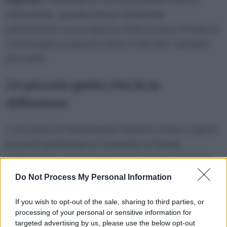
disturbate, queste sfere riadattate
permettono a una specie silenziosa e timida di
continuare a sopravvivere in territori sempre
più ostili.
Un piccolo gesto che fa la
differenza
L’iniziativa di Wimbledon mostra come lo sport
possa trasformare il consumo in tutela
ambientale. Questo progetto riduce l’impatto
ecologico di un evento globale e crea un
Do Not Process My Personal Information
legame diretto tra gli appassionati e la natura,
stimolando una maggiore consapevolezza
If you wish to opt-out of the sale, sharing to third parties, or
processing of your personal or sensitive information for
sulla biodiversità. Aprendo la strada a modelli
targeted advertising by us, please use the below opt-out