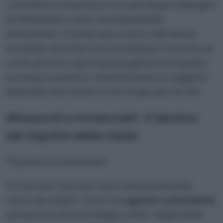
L’iniziativa si inserisce in un più ampio impegno
di Wimbledon verso la sostenibilità
ambientale. Il torneo più iconico del tennis
mondiale diventa così un esempio concreto di
come anche lo sport possa generare impatto
ecologico positivo, trasformando un oggetto
destinato allo scarto in un rifugio per la vita.
Minuscoli e minacciati: il declino
dei topolini delle risaie
Gli
harvest mice
non sono semplicemente
carini da vedere. Sono una
specie vulnerabile
,
sempre più rara nel Regno Unito. Negli ultimi