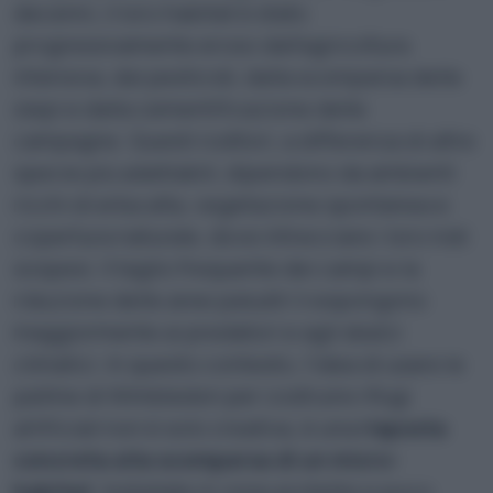
decenni, il loro habitat è stato
progressivamente eroso dall’agricoltura
intensiva, dai pesticidi, dalla scomparsa delle
siepi e dalla cementificazione delle
campagne. Questi roditori, a differenza di altre
specie più adattabili, dipendono da ambienti
ricchi di erba alta, vegetazione spontanea e
copertura naturale, dove intrecciare i loro nidi
sospesi. Il taglio frequente dei campi e la
riduzione delle aree palustri li espongono
maggiormente ai predatori e agli sbalzi
climatici. In questo contesto, l’idea di usare le
palline di Wimbledon per costruire rifugi
artificiali non è solo creativa, è una
risposta
concreta alla scomparsa di un micro-
habitat
. Installate in zone protette e poco