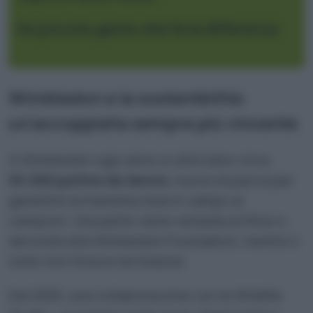
Un piccolo gesto che fa la differenza
Wimbledon e la sostenibilità:
un’accoppiata sempre più vincente
A Wimbledon ogni anno si utilizzano circa
55.000 palline da tennis
, nuove di pacca per
garantire la massima resa in campo ai
campioni. Una parte viene venduta ai tifosi o
devoluta alla Wimbledon Foundation, mentre il
resto non finisce nel bidone.
Dal 2000, una collaborazione con le Wildlife