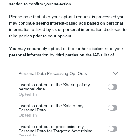
di gestione integrati, lo sport può diventare un
section to confirm your selection.
motore di cambiamento dove etica e
Please note that after your opt-out request is processed you
sostenibilità guidano ogni scelta. Una
may continue seeing interest-based ads based on personal
semplice pallina, dunque, può essere il punto
information utilized by us or personal information disclosed to
third parties prior to your opt-out.
di partenza per un futuro più responsabile.
You may separately opt-out of the further disclosure of your
personal information by third parties on the IAB’s list of
tags:
attualità
sport
downstream participants.
Personal Data Processing Opt Outs
This information may also be disclosed by us to third parties
on the IAB’s List of Downstream Participants that may further
I want to opt-out of the Sharing of my
disclose it to other third parties.
personal data.
Opted In
Please note that this website/app uses one or more Google
services and may gather and store information including but
I want to opt-out of the Sale of my
Personal Data.
not limited to your visit or usage behaviour. You may click to
Ti consigliamo anche
Opted In
grant or deny consent to Google and its third-party tags to
use your data for below specified purposes in below Google
I want to opt-out of processing my
consent section.
Personal Data for Targeted Advertising.