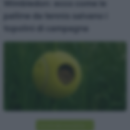
Wimbledon: ecco come le
palline da tennis salvano i
topolini di campagna
Iscriviti alla newsletter