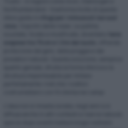
Trusts – in regioni come Avon, Glamorgan e
Northumberland – trasforma molte di queste
sfere gialle in
rifugi per i minuscoli
harvest
mice
, i topolini delle risaie. Le palline,
svuotate, forate e modificate, diventano
tane
sospese tra 75 cm e 1,5 m dal suolo
, offrendo
protezione dal gelo, dalla pioggia e dai
predatori naturali. Questa soluzione, semplice
quanto geniale, sfrutta la forma sferica e la
struttura impermeabile per imitare
perfettamente i nidi che i roditori
costruirebbero con fili d’erba nei campi.
L’idea non è rimasta isolata, negli anni si è
diffusa anche in altri contesti e riserve naturali,
specie dopo eventi meteorologici estremi.