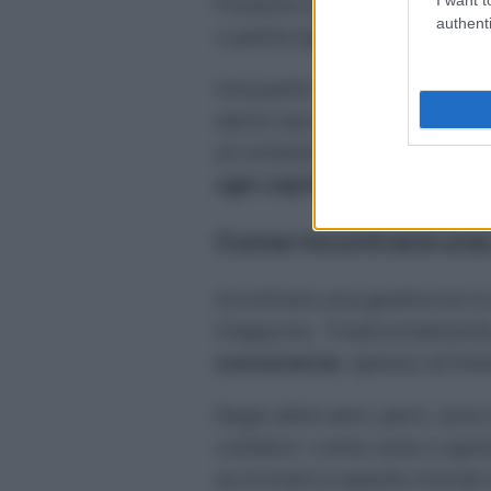
Possono eseguire danze tra
authenti
o partecipare a giochi conviv
Una parte fondamentale del 
sanno ascoltare, guidare il 
al contesto e alle persone p
ogni ospite a proprio agio
.
Come incontrare una
Incontrare una geisha non è 
Giappone. Tradizionalment
conoscenze
, spesso all’in
Negli ultimi anni, però, son
visitatori, come cene o spet
avvicinarsi a questo mondo