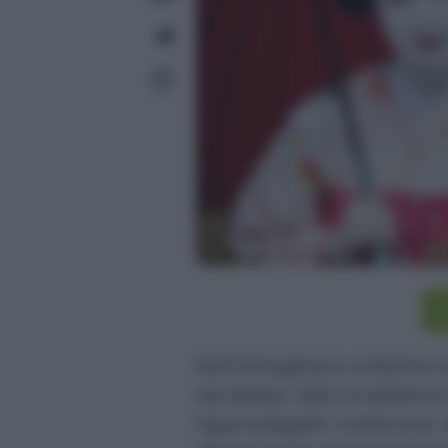
I
Nell’immaginario collettivo 
nel tempo, fatto di lanterne 
figure eleganti, misteriose,