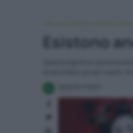
HOME
VIAGGIARE GREEN
TURISMO SOSTENIBI
Esistono an
Geisha significa "persona d'ar
di ascoltare i propri ospiti.
Alessandro Chiarato
Pubblicato il 30 apr 2026