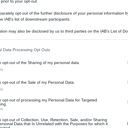
 prior to your opt-out.
rately opt-out of the further disclosure of your personal information by
he IAB’s list of downstream participants.
tion may also be disclosed by us to third parties on the IAB’s List of 
 that may further disclose it to other third parties.
dizione?
 that this website/app uses one or more Google services and may gath
l Data Processing Opt Outs
a
including but not limited to your visit or usage behaviour. You may click 
 to Google and its third-party tags to use your data for below specifi
o opt-out of the Sharing of my personal data.
ogle consent section.
a e maiko
In
o opt-out of the Sale of my Personal Data.
In
o?
to opt-out of processing my Personal Data for Targeted
ing.
In
o opt-out of Collection, Use, Retention, Sale, and/or Sharing
ersonal Data that Is Unrelated with the Purposes for which it
lected.