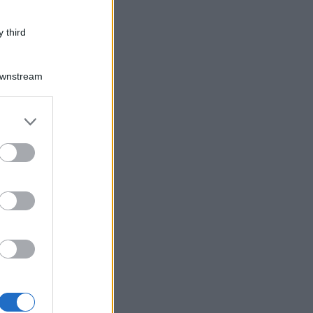
 third
Downstream
er and store
to grant or
ed purposes