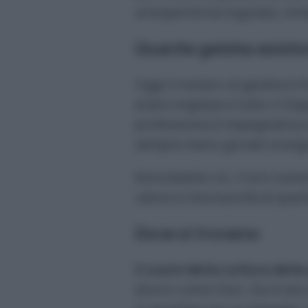
un’esperienza regolata, lont
Quante geisha esist
Oggi il numero di geisha è m
erano migliaia in tutto il G
professione è impegnativa e
sempre meno giovani scelg
Nonostante ciò, il loro nume
valore e l’esclusività di que
Dove si trovano
Il cuore della cultura dell
storici come Gion. Qui è an