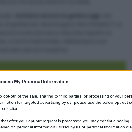
fascino ma anche distorto la realtà.
tuale:
esistono ancora le geisha
oggi
, nel
di grattacieli, tecnologia e ritmi frenetici? La
senza è molto più rara e discreta rispetto al
, si sono trasformate, adattandosi a un
nciare alla loro essenza.
ocess My Personal Information
to opt-out of the sale, sharing to third parties, or processing of your per
 ospiti
formation for targeted advertising by us, please use the below opt-out s
 selection.
eisha
 that after your opt-out request is processed you may continue seeing i
ased on personal information utilized by us or personal information dis
o?