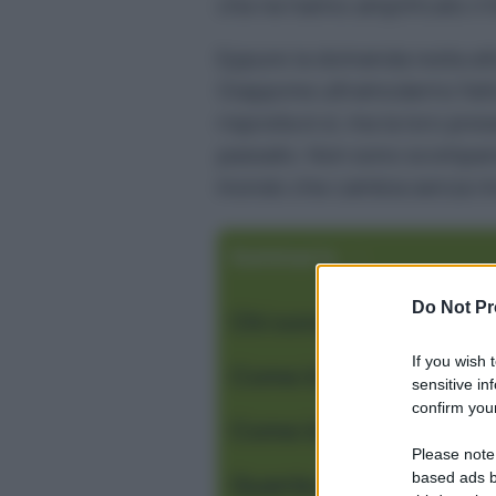
che ne hanno amplificato il 
Eppure la domanda resta at
Giappone ultramoderno fatto 
risposta è sì, ma la loro pre
passato. Non sono scomparse
mondo che cambia senza rinu
Sommario
Do Not Pr
Chi sono le geisha
If you wish 
Come intrattengono gli
sensitive in
confirm your
Come incontrare una g
Please note
based ads b
Quante geisha esiston