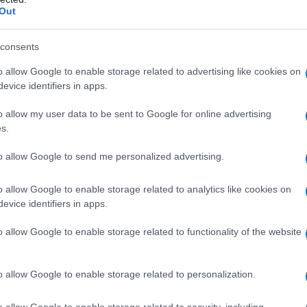
Out
fessioniste dell’intrattenimento tradizionale
nifica letteralmente “
persona d’arte
” e descrive
consents
: non semplici accompagnatrici, ma
donne
o allow Google to enable storage related to advertising like cookies on
ipline come musica, danza, canto e
evice identifiers in apps.
o allow my user data to be sent to Google for online advertising
s.
’atmosfera raffinata e piacevole durante
nti esclusivi. Sono custodi di un’estetica e di un
to allow Google to send me personalized advertising.
i secoli, dove ogni gesto, parola e movimento
o allow Google to enable storage related to analytics like cookies on
evice identifiers in apps.
i ospiti
o allow Google to enable storage related to functionality of the website
 una geisha è sottile, mai invadente. Non si
o allow Google to enable storage related to personalization.
ma di
un’arte fatta di equilibrio e sensibilità
.
o allow Google to enable storage related to security, including