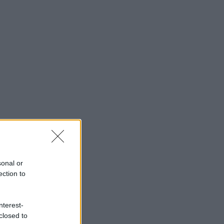
sonal or
ection to
nterest-
closed to