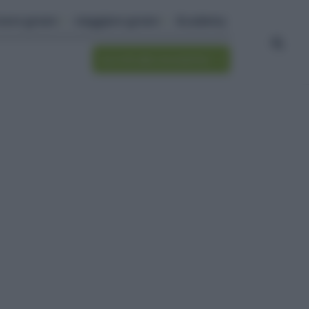
ivere green
viaggiare green
Academy
Iscriviti alla newsletter