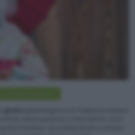
scriviti alla newsletter
le
geisha
appartengono a un Giappone sospeso
soffuse, kimono preziosi e rituali antichi. Sono
 spesso fraintese, raccontate da film e romanzi