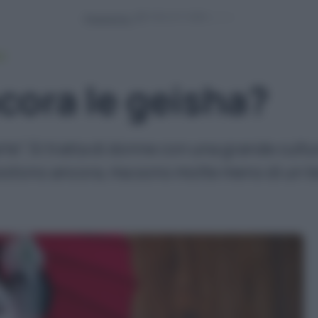
Powered by
LE
cora le geisha?
te". Si tratta di donne con una grande cultur
 Esistono ancora, ma sono molte meno di un 