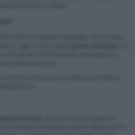
ana dal turismo di massa.
ono?
olto inferiore rispetto al passato. Se un tempo
iappone, oggi se ne contano
poche centinaia
. La
 richiede anni di formazione, motivo per cui
ono questo percorso.
ro ridotto contribuisce a mantenere intatto il
sta tradizione.
e geisha è Kyoto
, in particolare nei quartieri
cora possibile intravedere queste figure mentre