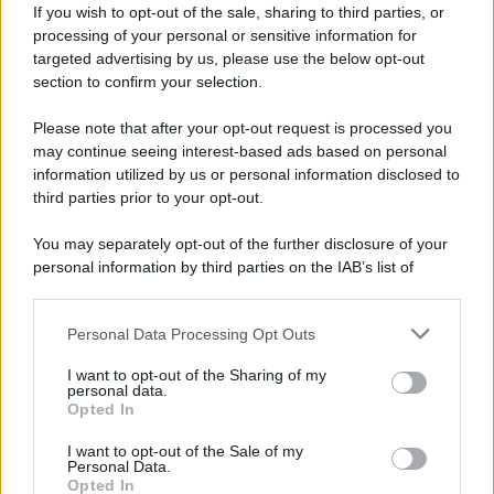
If you wish to opt-out of the sale, sharing to third parties, or
meglio il viaggio e scoprire posti meno
processing of your personal or sensitive information for
scontati ma altrettanto interessanti.
targeted advertising by us, please use the below opt-out
section to confirm your selection.
Questo contenuto è stato realizzato nel
Please note that after your opt-out request is processed you
rispetto dei principi di trasparenza e
may continue seeing interest-based ads based on personal
tracciabilità previsti dal Regolamento Europeo
information utilized by us or personal information disclosed to
third parties prior to your opt-out.
AI Act (2025). Tipo di contenuto: AI-assisted
You may separately opt-out of the further disclosure of your
personal information by third parties on the IAB’s list of
tags:
turismo di massa
vacanze
downstream participants.
Personal Data Processing Opt Outs
This information may also be disclosed by us to third parties
on the IAB’s List of Downstream Participants that may further
I want to opt-out of the Sharing of my
disclose it to other third parties.
personal data.
Opted In
Please note that this website/app uses one or more Google
services and may gather and store information including but
I want to opt-out of the Sale of my
Personal Data.
not limited to your visit or usage behaviour. You may click to
Ti consigliamo anche
Opted In
grant or deny consent to Google and its third-party tags to