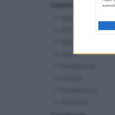
Ingredienti
authenti
400 g farina di ceci
600 ml acqua
200 g riso basmati cott
2 porri
Pomodorini q.b.
Curry q.b.
Prezzemolo q.b.
Olio evo q.b.