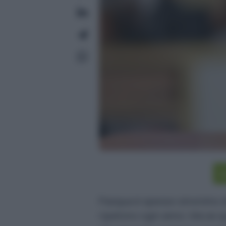
I
Pasqua è spesso sinonimo di 
ripetono ogni anno. Ma se 