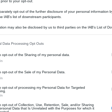
 prior to your opt-out.
ante di ceci
rately opt-out of the further disclosure of your personal information by
i e cioccolato
he IAB’s list of downstream participants.
tion may also be disclosed by us to third parties on the IAB’s List of 
 sempre piena di gusto
 that may further disclose it to other third parties.
 that this website/app uses one or more Google services and may gath
l Data Processing Opt Outs
including but not limited to your visit or usage behaviour. You may click 
 to Google and its third-party tags to use your data for below specifi
o menù di Pasqua
o opt-out of the Sharing of my personal data.
ogle consent section.
In
e puoi inserire nel tuo pranzo di Pasqua,
o opt-out of the Sale of my Personal Data.
o ricette semplici, pensate per essere replicate
In
co in più che le rende perfette anche per
to opt-out of processing my Personal Data for Targeted
ing.
In
i al curry
o opt-out of Collection, Use, Retention, Sale, and/or Sharing
ersonal Data that Is Unrelated with the Purposes for which it
lected.