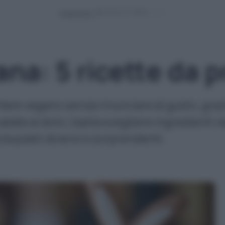
Powered by
na: 5 ricette da p
re vegano senza rinunciare al gusto, grazie
alate ai dolci, basta scegliere ingredienti 
ola piatti diversi e sorprendenti.