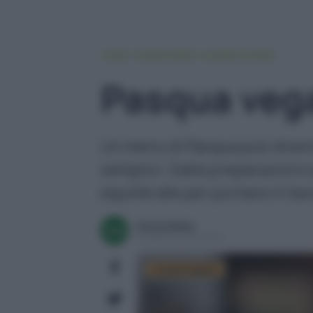
HOME
VIVERE GREEN
ALIMENTAZIONE
Pasqua vega
Un menu di Pasqua può diventa
semplici. Dalle preparazioni s
equilibrate per portare in tav
Ennia Milesi
Pubblicato il 1 apr 2026
Cucina Vegana