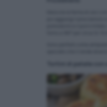
Procedimento
Mescola la farina di ceci con
poi aggiungi il prezzemolo e la
pomodorini e il porro tritato
forno a 180° per circa 12-15 
Sono perfetti come antipas
speziato che li rende diversi
Tortini di patate con