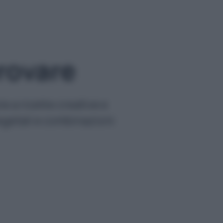
rovare
 a ricette creative e
vegetali e combinazioni