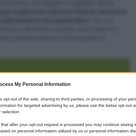
nù diverso, più leggero e vegetale, senza
qua vegana non significa rinunce, ma nuove
i e abbinamenti che sorprendono
. Se vuoi
 diverso dal solito o stupire i tuoi ospiti con
icette possono essere un ottimo punto di
 menù di Pasqua
ocess My Personal Information
al curry
to opt-out of the sale, sharing to third parties, or processing of your per
formation for targeted advertising by us, please use the below opt-out s
uore di verdure e formaggio vegano
 selection.
 that after your opt-out request is processed you may continue seeing i
n pesto vegano
ased on personal information utilized by us or personal information dis