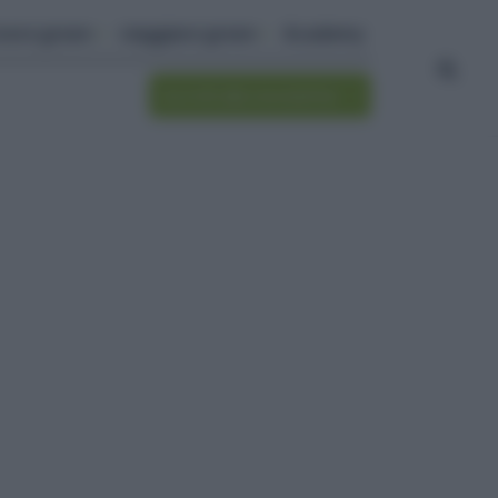
ivere green
viaggiare green
Academy
Iscriviti alla newsletter