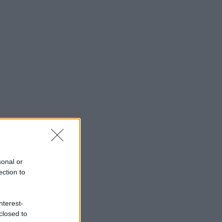
sonal or
ection to
nterest-
closed to