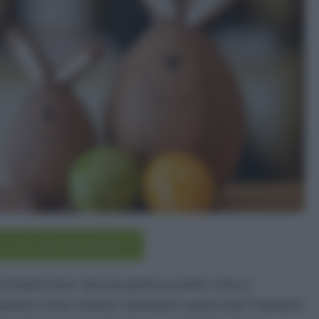
scriviti alla newsletter
tradizione, tavole piene e piatti che si
questa volta volessi cambiare qualcosa? Sempre