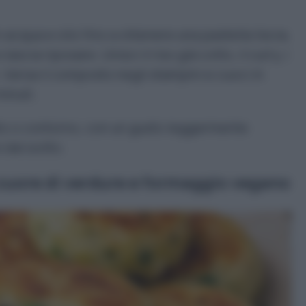
 acqua e olio fino a ottenere una pastella liscia,
scia riposare. Unisci il riso già cotto, il curry, i
. Versa il composto negli stampini e cuoci in
minuti.
to o contorno, con un gusto leggermente
 dal solito.
 cuore di verdure e formaggio vegano