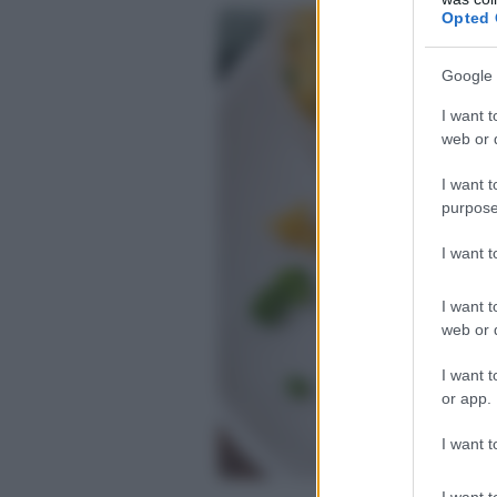
Opted 
Google 
I want t
web or d
I want t
purpose
I want 
I want t
web or d
I want t
or app.
I want t
I want t