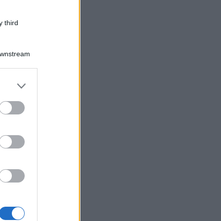
 third
Downstream
er and store
to grant or
ed purposes