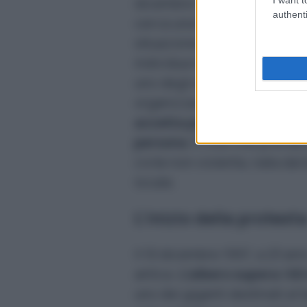
dicembre 1996 da una frana 
authenti
cerca una forma di protesta 
situazione della foresta. Un 
individua nel
tree-sit
una pos
uno degli alberi destinati al
organizzazione ambientalista
accetta perché presente sul
persona
. È così che prende
civile non violenta, nata da
locale.
L’inizio della protest
Il 10 dicembre 1997, a 23 ann
antica.
L’albero supera i 60
uno dei giganti destinati al 