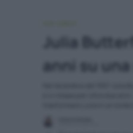
HOME
AMBIENTE
Julia Butterf
anni su una
Nel dicembre del 1997 Julia Bu
e vi rimase per oltre due anni
trasformare Luna in un simbol
Chiara Fantasia
Pubblicato il 23 gen 2026