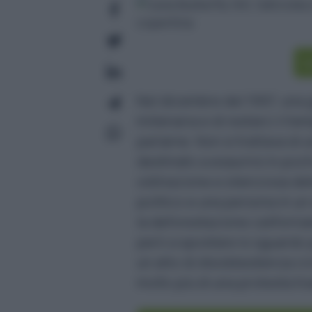
I
Nel dicembre del 1997, una 
millenaria e di restarci il 
parlarne. Non si trattava di
destinato a esaurirsi in poch
ostinazione e silenziosa de
politico e una persona in un
la deforestazione california
però a spostare lo sguardo 
un atto di disobbedienza civ
molto più di una protesta tr