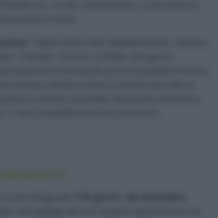
richiede ore, corde, imbracature, e una dose di
ona quasi irreale.
ermine
: l’idea è bloccare l’abbattimento, attirare
. Il tempo, invece, si dilata. Nei giorni
a permanenza costruendo piccole piattaforme tra
ine minima, mentre a terra si forma una rete di
estisce contatti, presidia. Da azione simbolica
o, e l’eco mediatica inizia a crescere.
a Butterfly Hill
na si prolunga per
738 giorni
,
dal dicembre
ato che spiega da solo quanto quell’azione sia