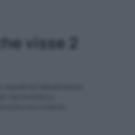
 che visse 2
per impedirne l’abbattimento
li, ma contribuì a
attivismo non violento.