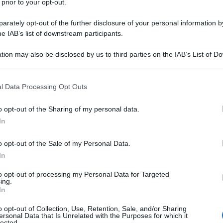
si frequentemente per lavoro, seguendo il padre
 prior to your opt-out.
fanzia trascorsa viaggiando in camper
rately opt-out of the further disclosure of your personal information by
rapporto diretto con ambienti naturali molto
he IAB’s list of downstream participants.
me parte integrante della quotidianità e non come
tion may also be disclosed by us to third parties on the IAB’s List of 
iploma, Hill si stabilisce in Arkansas, dove
 that may further disclose it to other third parties.
onduce una vita orientata alla stabilità
 that this website/app uses one or more Google services and may gath
l Data Processing Opt Outs
including but not limited to your visit or usage behaviour. You may click 
 to Google and its third-party tags to use your data for below specifi
o opt-out of the Sharing of my personal data.
ve incidente automobilistico
interrompe
ogle consent section.
In
 Le ferite riportate, in particolare al cranio,
i ricovero e riabilitazione, durante il quale Hill
o opt-out of the Sale of my Personal Data.
In
on la propria vulnerabilità fisica e con un tempo
uesta fase che matura una
revisione profonda
to opt-out of processing my Personal Data for Targeted
ing.
ccompagnata dal desiderio di dare alla propria
In
Il suo avvicinamento ai movimenti ambientalisti
o opt-out of Collection, Use, Retention, Sale, and/or Sharing
ale avviene in modo graduale, attraverso
ersonal Data that Is Unrelated with the Purposes for which it
lected.