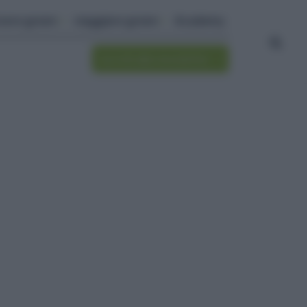
ivere green
viaggiare green
Academy
Iscriviti alla newsletter