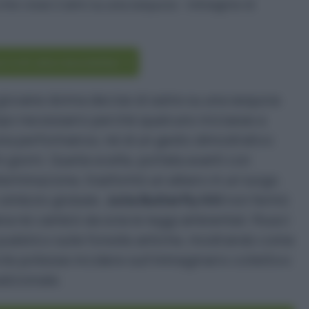
scriviti alla newsletter
giovane donna decise di salire su una sequoia
tempo necessario perché qualcuno iniziasse a
 una performance, né di un gesto dimostrativo
i giorni. Quella scelta, portata avanti con
terminazione, trasformò un albero in un luogo
 simbolo globale.
Julia Butterfly Hill
non fermò
na né cambiò da sola le leggi ambientali. Riuscì
pubblico sulle foreste antiche, mostrando come
ile potesse incidere sull’immaginario collettivo
adizionale.