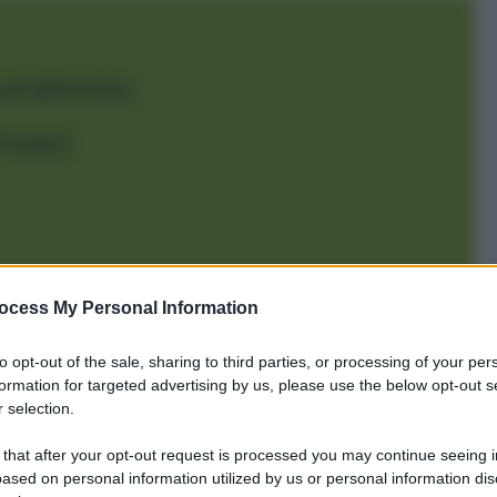
un’attivista
Forest
ocess My Personal Information
to opt-out of the sale, sharing to third parties, or processing of your per
formation for targeted advertising by us, please use the below opt-out s
i un’attivista
 selection.
 that after your opt-out request is processed you may continue seeing i
18 febbraio 1974 nel Missouri e cresce in una
ased on personal information utilized by us or personal information dis