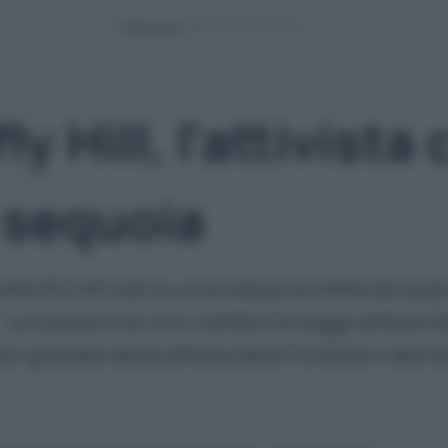
Powered by
ly Hill, l'attivista
 sequoia
tterfly Hill salì su una sequoia millenaria 
. La sua azione non cambiò le leggi ambienta
o globale della difesa delle foreste e dell’