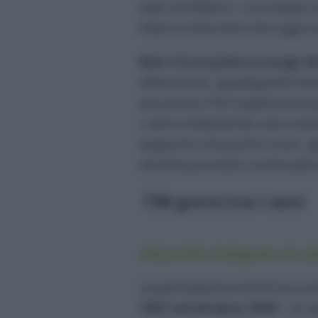
sale sull’albero. La scalata 
improvvisazione che oggi su
Non c’è un piano a lungo t
attenzione, guadagnare tempo
successivi Hill organizza l
i rami e stabilendo una rout
supporto che porta viveri, g
diventa presidio continuativ
738 giorni tra i rami
Dal profilo Instagram di Juli
La permanenza di Hill su Lu
1997 all’ottobre 1999
. Un d