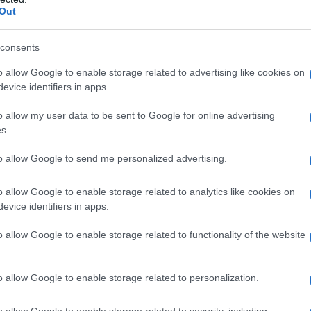
e locali legate alla difesa delle foreste di
Out
consents
s Forest
o allow Google to enable storage related to advertising like cookies on
evice identifiers in apps.
o allow my user data to be sent to Google for online advertising
la
Headwaters Forest
è uno degli ultimi grandi
s.
narie
non ancora protetti a livello federale in
l centro di un conflitto che coinvolge comunità
to allow Google to send me personalized advertising.
e la
Pacific Lumber Company
, proprietaria di
o allow Google to enable storage related to analytics like cookies on
tinate al taglio industriale. Le
pratiche di
evice identifiers in apps.
dottate in quegli anni producono effetti
o allow Google to enable storage related to functionality of the website
 frane e dissesti idrogeologici che colpiscono
 circostanti.
o allow Google to enable storage related to personalization.
comunità di Stafford
, duramente colpita nel
o allow Google to enable storage related to security, including