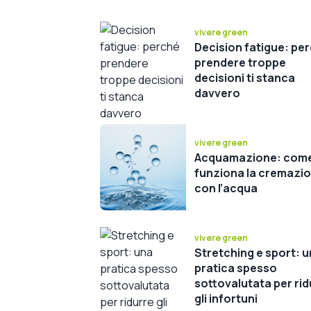
vivere green
Decision fatigue: pe
prendere troppe
decisioni ti stanca
davvero
vivere green
Acquamazione: com
funziona la cremazi
con l’acqua
vivere green
Stretching e sport: 
pratica spesso
sottovalutata per rid
gli infortuni