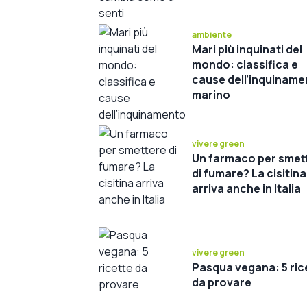
ambiente
Mari più inquinati del
mondo: classifica e
cause dell’inquiname
marino
vivere green
Un farmaco per smet
di fumare? La cisitina
arriva anche in Italia
vivere green
Pasqua vegana: 5 ric
da provare