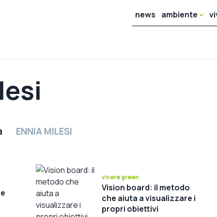
news
ambiente
v
lesi
a
ENNIA MILESI
vivere green
Vision board: il metodo
he
che aiuta a visualizzare i
propri obiettivi