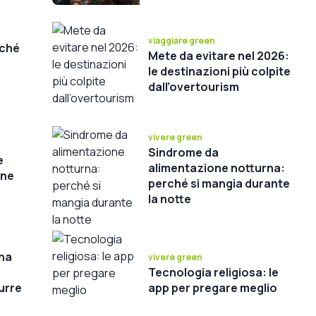
viaggiare green
rché
Mete da evitare nel 2026:
le destinazioni più colpite
dall’overtourism
vivere green
Sindrome da
e
alimentazione notturna:
one
perché si mangia durante
la notte
una
vivere green
Tecnologia religiosa: le
urre
app per pregare meglio