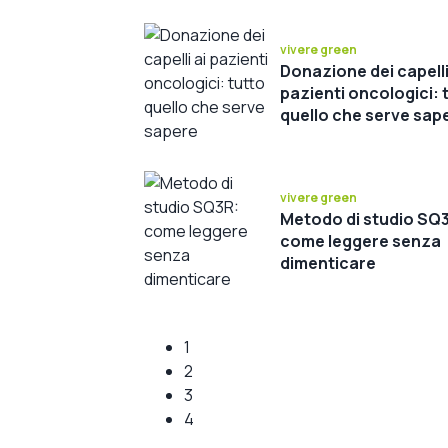
vivere green
Donazione dei capelli
pazienti oncologici: 
quello che serve sap
vivere green
Metodo di studio SQ
come leggere senza
dimenticare
1
2
3
4