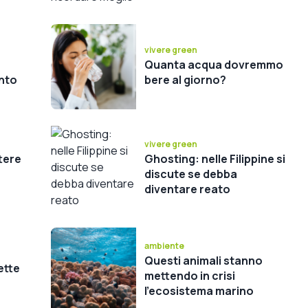
vivere green
Quanta acqua dovremmo
nto
bere al giorno?
vivere green
tere
Ghosting: nelle Filippine si
discute se debba
diventare reato
ambiente
Questi animali stanno
ette
mettendo in crisi
l’ecosistema marino