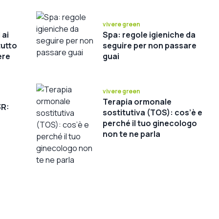
vivere green
 ai
Spa: regole igieniche da
tutto
seguire per non passare
ere
guai
vivere green
Terapia ormonale
3R:
sostitutiva (TOS): cos’è e
perché il tuo ginecologo
non te ne parla