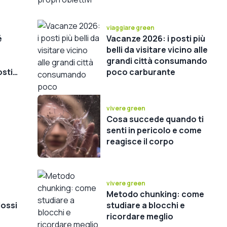
viaggiare green
é
Vacanze 2026: i posti più
belli da visitare vicino alle
grandi città consumando
osti
poco carburante
vivere green
Cosa succede quando ti
senti in pericolo e come
reagisce il corpo
vivere green
Metodo chunking: come
dossi
studiare a blocchi e
ricordare meglio