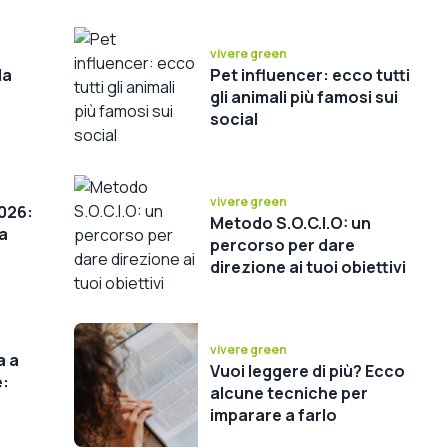
vivere green
la
Pet influencer: ecco tutti
gli animali più famosi sui
social
vivere green
026:
Metodo S.O.C.I.O: un
da
percorso per dare
direzione ai tuoi obiettivi
vivere green
a a
Vuoi leggere di più? Ecco
e:
alcune tecniche per
imparare a farlo