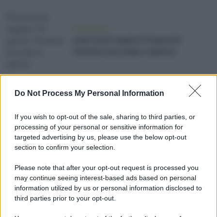
vivere green
Junk food vegano? Sì grazie!
Tenetevi avocado e quinoa
vivere green
Do Not Process My Personal Information
Il cibo: una questione privata?
Perché quello che metti nel tuo
If you wish to opt-out of the sale, sharing to third parties, or
piatto è una scelta anche politica
processing of your personal or sensitive information for
targeted advertising by us, please use the below opt-out
section to confirm your selection.
vivere green
Please note that after your opt-out request is processed you
Antispecismo: che cosa c'entra
may continue seeing interest-based ads based on personal
con la scelta vegana
information utilized by us or personal information disclosed to
third parties prior to your opt-out.