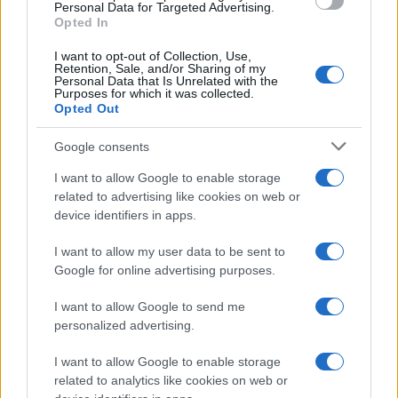
consent section.
Personal Data for Targeted Advertising.
Opted In
Amsterd
Gli alberi più strani che puoi
gigante
I want to opt-out of Collection, Use,
vedere in Italia
artificia
Retention, Sale, and/or Sharing of my
livello 
Personal Data that Is Unrelated with the
Purposes for which it was collected.
Opted Out
Google consents
I want to allow Google to enable storage
related to advertising like cookies on web or
device identifiers in apps.
I want to allow my user data to be sent to
Managed by
Viasky
Google for online advertising purposes.
P.iva IT10840101009
I want to allow Google to send me
personalized advertising.
news
ambiente
I want to allow Google to enable storage
vivere green
related to analytics like cookies on web or