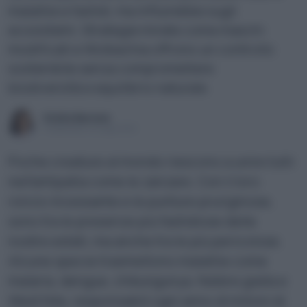
malattie e fastidi, ma influirebbe sugli
ecosistemi. Strategie mirate come maschi
modificati e Wolbachia offrono un controllo
sostenibile senza compromettere
biodiversità e equilibrio naturale.
Ersilia Barone
Pubblicato il 20 ago 2025
Poche creature al mondo riescono a unire tutti
nell’antipatia come le zanzare. Con il loro
ronzio incessante e le punture pruriginose,
sono tra le presenze più fastidiose delle
nostre estati, ma anche tra le più pericolose.
Alcune specie trasmettono malattie come
malaria, dengue, chikungunya, febbre gialla e
West Nile, responsabili ogni anno di milioni di