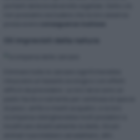
portanti della biodiversità vegetale. Detto ciò,
non possiamo escludere che la loro assenza
possa avere
conseguenze inattese
.
Gli imprevisti della natura
Eliminare tutte le zanzare significherebbe
rimuovere un tassello ecologico con effetti
difficili da prevedere. Le loro larve sono un
pasto facile e nutriente per centinaia di specie
di pesci, anfibi e insetti acquatici, e la loro
scomparsa obbligherebbe molti predatori a
modificare drasticamente la dieta. Alcuni
animali riuscirebbero ad adattarsi, altri,