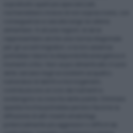
soprattutto quelli più specializzati,
rischierebbero invece di non sopravvivere, con
conseguenze a cascata lungo la catena
alimentare. In alcune regioni, le larve
rappresentano anche una risorsa stagionale
per gli uccelli migratori, e la loro assenza
potrebbe ridurre la disponibilità energetica in
momenti critici. Non va poi dimenticato il ruolo
delle zanzare negli ecosistemi acquatici,
nutrendosi di detriti e microrganismi,
contribuiscono al ciclo dei nutrienti e
sostengono la crescita delle piante. Eliminare
questa nicchia potrebbe persino favorire la
diffusione di altri insetti ematofagi,
potenzialmente più aggressivi o difficili da