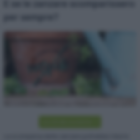
E se le zanzare scomparissero
per sempre?
Iscriviti alla newsletter
La scomparsa delle zanzare potrebbe ridurre