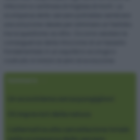
infezioni e centinaia di migliaia di morti. La
scomparsa delle zanzare potrebbe sembrare
una soluzione ideale per eliminare un fastidio,
ma la questione va oltre. Occorre valutare le
conseguenze della rimozione di un tassello
fondamentale in un equilibrio ecologico
costruito in milioni di anni di evoluzione.
Sommario
Un ecosistema senza pungiglioni
Gli imprevisti della natura
L’alternativa alla cancellazione totale
nella scomparsa delle zanzare