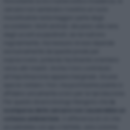
Nonostante la loro numerosità e invadenza, le
zanzare non sembrano rivestire un ruolo
insostituibile nella maggior parte degli
ecosistemi. Molti animali, dai pesci alle rane,
dagli uccelli ai pipistrelli, se ne nutrono
regolarmente, ma nessuno di essi dipende
esclusivamente da queste prede per
sopravvivere, potendo facilmente orientarsi
verso altri insetti. Anche il loro contributo
all’impollinazione appare marginale. Alcune
specie visitano i fiori, ma pochissime piante si
affidano unicamente a loro per la riproduzione.
Per questo diversi biologi ritengono che
la
scomparsa delle zanzare non causerebbe un
collasso ambientale
. A differenza di ciò che
accadrebbe con api o farfalle, vere colonne