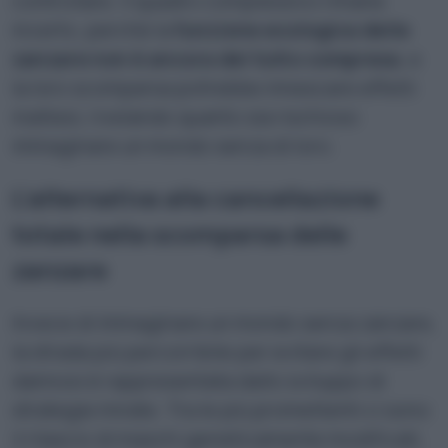
controllare. Il quadro complessivo rimane
incerto, perché la
funzione ecologica delle
zanzare non è ancora del tutto compresa
, e
la loro scomparsa potrebbe innescare effetti
inattesi, rivelando quanto sia rischioso
immaginare un mondo senza di loro.
L’alternativa alla cancellazione
totale nella scomparsa delle
zanzare
Invece di immaginare un mondo senza zanzare,
la strada più percorribile per evitare gli effetti
dannosi è rappresentata dallo sviluppo di
strategie mirate. Tra le più promettenti ci sono
il rilascio di maschi geneticamente modificati,