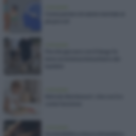
vivere green
Come parlare di salute mentale ai
più piccoli
vivere green
Perché giocare con il fango fa
bene al sistema immunitario dei
bambini
vivere green
Metodo Montessori: che cos'è e
come funziona
vivere green
Sostenibilità a misura di bambino: