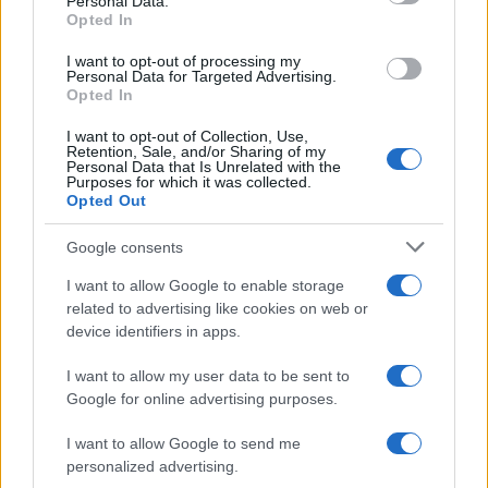
Personal Data.
not limited to your visit or usage behaviour. You may click to
decalogo dei pediatri
Opted In
grant or deny consent to Google and its third-party tags to
use your data for below specified purposes in below Google
I want to opt-out of processing my
consent section.
Personal Data for Targeted Advertising.
vivere green
Opted In
Cancelleria sostenibile: tutti i
I want to opt-out of Collection, Use,
consigli per un rientro a scuola
Retention, Sale, and/or Sharing of my
eco-friendly
Personal Data that Is Unrelated with the
Purposes for which it was collected.
Opted Out
Google consents
I want to allow Google to enable storage
related to advertising like cookies on web or
device identifiers in apps.
Managed by
Viasky
I want to allow my user data to be sent to
Google for online advertising purposes.
P.iva IT10840101009
news
I want to allow Google to send me
personalized advertising.
ambiente