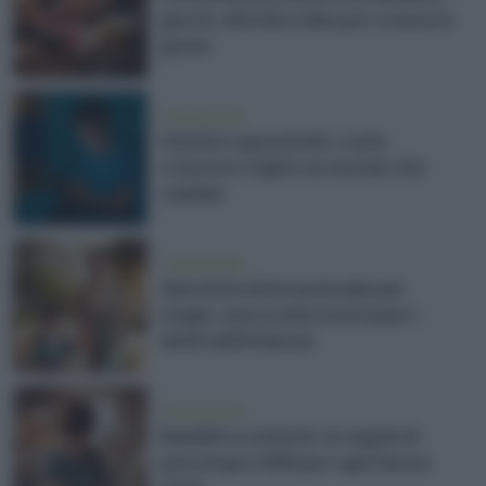
giochi, attività e idee per crescere
green
vivere green
Genitori spaventati: come
crescere i figli in un mondo che
cambia
vivere green
Adozione internazionale per
single: una svolta storica per i
diritti dell’infanzia
vivere green
Bambini e schermi: le regole di
psicologi e OMS per ogni fascia