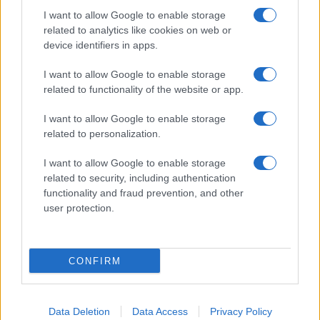
vivere green
I want to allow Google to enable storage
related to analytics like cookies on web or
viaggiare green
device identifiers in apps.
Academy
I want to allow Google to enable storage
related to functionality of the website or app.
Home
Contatti
I want to allow Google to enable storage
related to personalization.
Autori
Cookie Policy
I want to allow Google to enable storage
related to security, including authentication
Privacy Policy
functionality and fraud prevention, and other
Dichiarazione di accessibilità
user protection.
CONFIRM
© 2024 - 2026 Copyright
Data Deletion
Data Access
Privacy Policy