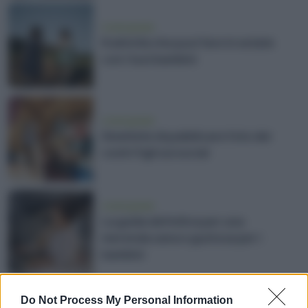
vivere green
8 attività che puoi fare in estate
con i tuoi bambini
vivere green
Smettete di pubblicare foto dei
vostri figli sui social
vivere green
La guida definitiva per una
merenda sana e gustosa per i
bambini
Do Not Process My Personal Information