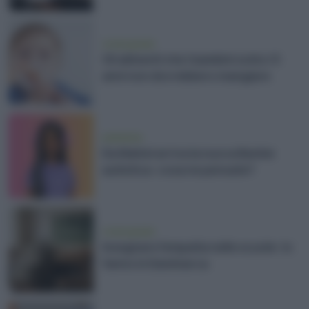
vivere green
Gli alimenti che i bambini sotto i 5
anni non dovrebbero mangiare
ambiente
Da Mattel arriva la nuova Barbie
autistica: cosa ne pensate?
vivere green
Insegnare l’empatia nelle scuole: lo
fanno in Danimarca