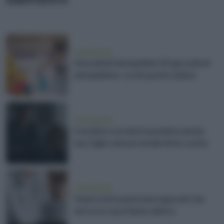
vivere green
Giocattoli da bambini VS giocattoli
da bambine: a che punto siamo
vivere green
5 modi in cui stai traumatizzando
tuo figlio senza rendertene conto
vivere green
10 piccoli traumi mai superati che
ancora ci portiamo dietro