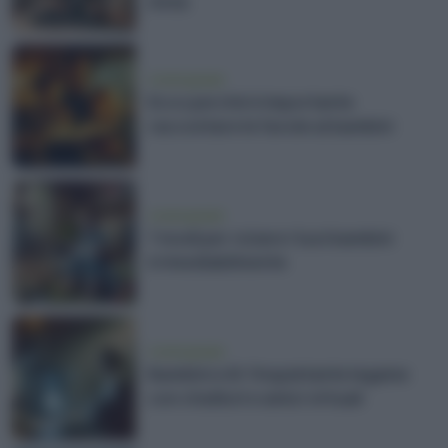
d'età
vivere green
Ecco perché è importante
raccontare le favole ai bambini
vivere green
7 modi per viziare i tuoi bambini
irrimediabilmente
vivere green
Bambini e AI: l’inquietante legame
con chatbot e amici virtuali