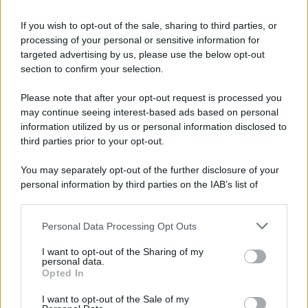
news
Fare figli in tempo di crisi climatica
If you wish to opt-out of the sale, sharing to third parties, or
processing of your personal or sensitive information for
targeted advertising by us, please use the below opt-out
section to confirm your selection.
politica
Please note that after your opt-out request is processed you
La Procura di Padova contro le
may continue seeing interest-based ads based on personal
madri non biologiche: parte la
information utilized by us or personal information disclosed to
petizione internazionale
third parties prior to your opt-out.
You may separately opt-out of the further disclosure of your
personal information by third parties on the IAB’s list of
vivere green
downstream participants.
Basta bullismo: educhiamo i nostri
figli
Personal Data Processing Opt Outs
This information may also be disclosed by us to third parties
on the IAB’s List of Downstream Participants that may further
I want to opt-out of the Sharing of my
disclose it to other third parties.
personal data.
Opted In
vivere green
Please note that this website/app uses one or more Google
Ritorno a scuola senza stress: il
services and may gather and store information including but
I want to opt-out of the Sale of my