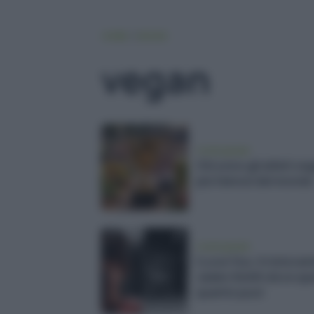
HOME
VEGAN
vegan
vivere green
Chi sono gli atleti ve
più famosi del mondo
vivere green
I Love You: il ristoran
Jaden Smith dove sp
quanto puoi