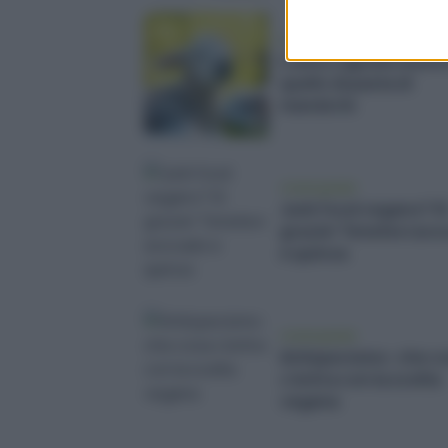
vivere green
L’unico agnello buon
quello di pasta di
mandorle
vivere green
Junk food vegano? S
grazie! Tenetevi av
e quinoa
vivere green
Antispecismo: che c
c'entra con la scelta
vegana