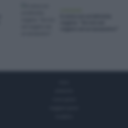
vivere green
a
A cena con un’attivista
vegana: “Se non sei
vegano sei un assassino!”
news
ambiente
vivere green
viaggiare green
Academy