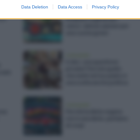
Data Deletion
Data Access
Privacy Policy
vivere green
o è
Antipasti vegetariani
veloci: delizie salutari per
una cucina green
vivere green
Il cibo: una questione
ì
privata? Perché quello
ocado
che metti nel tuo piatto è
una scelta anche politica
vivere green
osa
Perché la dieta vegana
non è una dieta: parliamo
di corpi