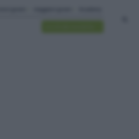
ivere green
viaggiare green
Academy
Iscriviti alla newsletter