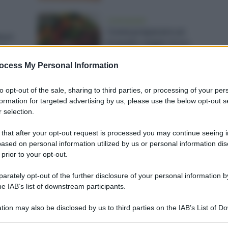
vivere green
Come preparare un
ort
brasato vegan ricco,
ne
saporito e senza derivati
animali
ocess My Personal Information
to opt-out of the sale, sharing to third parties, or processing of your per
formation for targeted advertising by us, please use the below opt-out s
alimentazione
 selection.
ti da
La dieta vegana è adatta
ai bambini?
 that after your opt-out request is processed you may continue seeing i
ased on personal information utilized by us or personal information dis
 prior to your opt-out.
rately opt-out of the further disclosure of your personal information by
alimentazione
he IAB’s list of downstream participants.
Involtini vegani: 6 idee
green
gustose da provare
tion may also be disclosed by us to third parties on the IAB’s List of 
subito
 that may further disclose it to other third parties.