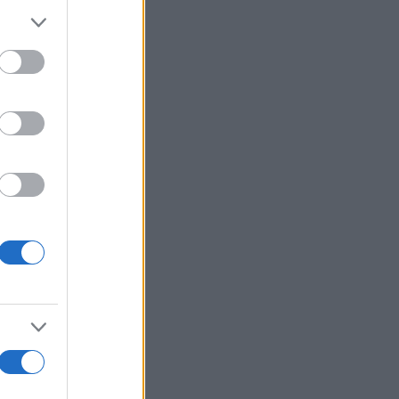
er and store
to grant or
ed purposes