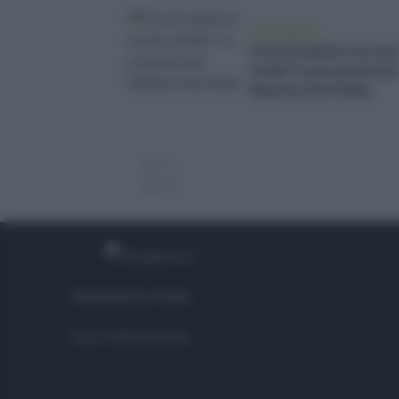
vivere green
Il food waste è la ver
sfida? La proposta di
Masterchef Italia
1
2
Managed by
Viasky
P.iva IT10840101009