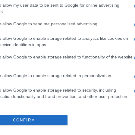
o allow my user data to be sent to Google for online advertising
s.
vivere green
La dieta fruttariana: ecco
to allow Google to send me personalized advertising.
ani e
cosa devi sapere
o allow Google to enable storage related to analytics like cookies on
evice identifiers in apps.
ambiente
o allow Google to enable storage related to functionality of the website
Il lato oscuro
: la
dell'industria della carne:
l'impatto della produzione
o allow Google to enable storage related to personalization.
in Italia
o allow Google to enable storage related to security, including
cation functionality and fraud prevention, and other user protection.
vivere green
te di
Tofu: il segreto per una
na
dieta sana e gustosa
CONFIRM
are