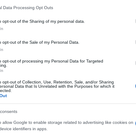
 that this website/app uses one or more Google services and may gath
l Data Processing Opt Outs
including but not limited to your visit or usage behaviour. You may click 
vivere green
et
 to Google and its third-party tags to use your data for below specifi
Come preparare la
o opt-out of the Sharing of my personal data.
ogle consent section.
crostata vegana: dolce,
In
ne
fragrante, 100% green
o opt-out of the Sale of my Personal Data.
In
to opt-out of processing my Personal Data for Targeted
 il
vivere green
ing.
Spezzatino vegano:
In
a
gusto e proteine per tutti
a
o opt-out of Collection, Use, Retention, Sale, and/or Sharing
ersonal Data that Is Unrelated with the Purposes for which it
lected.
Out
alimentazione
ianti
consents
Arrosto Vegano: per le
e i
grandi occasioni
o allow Google to enable storage related to advertising like cookies on
evice identifiers in apps.