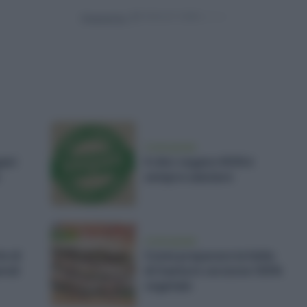
Powered by
vivere green
gani
Il cibo vegano NON è
sempre salutare
vivere green
te di
Come preparare la tiella
endi
di Gaeta in versione 100%
vegetale